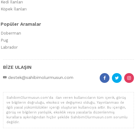
Kedi İlanları
Köpek İlanları
Popüler Aramalar
Doberman
Pug
Labrador
BİZE ULAŞIN
destek@sahibimolurmusun.com
SahibimOlurmusun.com'da ilan veren kullanıcıların tüm içerik, görüş
ve bilgilerin doğruluğu, eksiksiz ve değişmez olduğu, Yayınlanması ile
ilgili yasal yükümlülükler içeriği oluşturan kullanıcıya aittir. Bu içeriğin,
görüş ve bilgilerin yanlışlık, eksiklik veya yasalarla düzenlenmiş
kurallara aykırılığından hiçbir şekilde SahibimOlurmusun.com sorumlu
değildir.