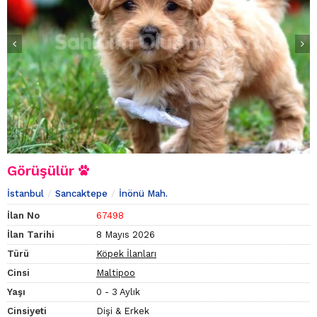
Görüşülür
İstanbul
Sancaktepe
İnönü Mah.
İlan No
67498
İlan Tarihi
8 Mayıs 2026
Türü
Köpek İlanları
Cinsi
Maltipoo
Yaşı
0 - 3 Aylık
Cinsiyeti
Dişi & Erkek