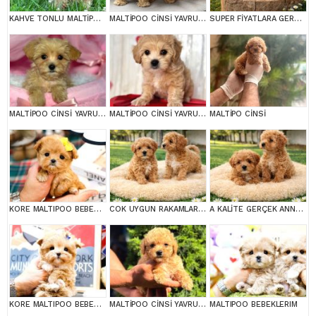
KAHVE TONLU MALTİPOO CİNSİ YAVRULAR
MALTİPOO CİNSİ YAVRULAR EV ÜRETİMİ
SUPER FİYATLARA GERÇEK MALTİPOO YAVRULAR
MALTİPOO CİNSİ YAVRULAR EV ÜRETİMİ
MALTİPOO CİNSİ YAVRULAR EV ÜRETİMİ
MALTİPO CİNSİ
KORE MALTIPOO BEBEKLERIM
COK UYGUN RAKAMLARA GERÇEK MALTİPOO YAVRULAR
A KALİTE GERÇEK ANNE BABA MALTİPOO YAVRULAR
KORE MALTIPOO BEBEKLERIM
MALTİPOO CİNSİ YAVRULAR EV ÜRETİMİ
MALTIPOO BEBEKLERIM