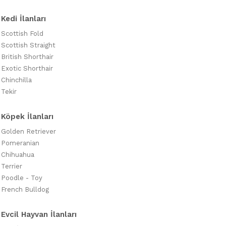
Kedi İlanları
Scottish Fold
Scottish Straight
British Shorthair
Exotic Shorthair
Chinchilla
Tekir
Köpek İlanları
Golden Retriever
Pomeranian
Chihuahua
Terrier
Poodle - Toy
French Bulldog
Evcil Hayvan İlanları