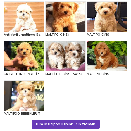
Antialerjik maltipoo Bebeklerim
MALTİPO CİNSİ
MALTİPO CİNSİ
KAHVE TONLU MALTİPOO CİNSİ YAVRULAR
MALTİPOO CİNSİ YAVRULAR EV ÜRETİMİ
MALTİPO CİNSİ
MALTIPOO BEBEKLERIM
Tüm Maltipoo ilanları İçin tıklayın.