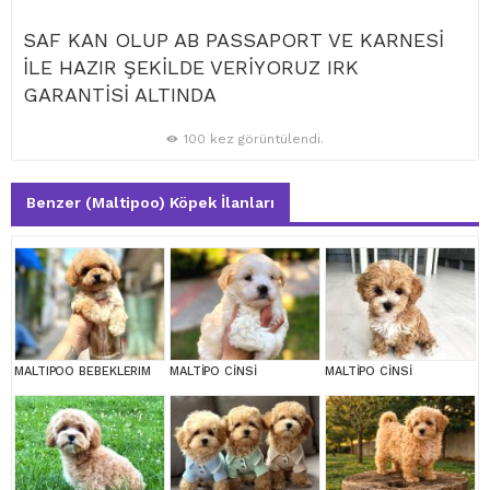
SAF KAN OLUP AB PASSAPORT VE KARNESİ
İLE HAZIR ŞEKİLDE VERİYORUZ IRK
GARANTİSİ ALTINDA
100 kez görüntülendi.
Benzer (Maltipoo) Köpek İlanları
MALTIPOO BEBEKLERIM
MALTİPO CİNSİ
MALTİPO CİNSİ