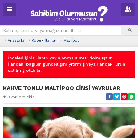
Anasayfa
Köpek İlanları
Maltipoo
İncelediğiniz ilanın yayınlanma süresi dolmuştur.
İlandaki bilgiler güncelliğini yitirmiş veya ilandaki ürün
satılmış olabilir.
KAHVE TONLU MALTİPOO CİNSİ YAVRULAR
Favorilere ekle