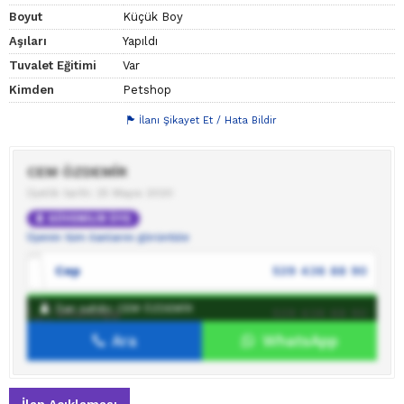
Boyut
Küçük Boy
Aşıları
Yapıldı
Tuvalet Eğitimi
Var
Kimden
Petshop
İlanı Şikayet Et / Hata Bildir
CEM ÖZDEMİR
Üyelik tarihi: 25 Mayıs 2020
GÜVENİLİR ÜYE
Üyenin tüm ilanlarını görüntüle
Cep
539 436 88 90
İlan sahibi: CEM ÖZDEMİR
WhatsApp
539 436 88 90
Ara
WhatsApp
İlan sahibine mesaj gönder