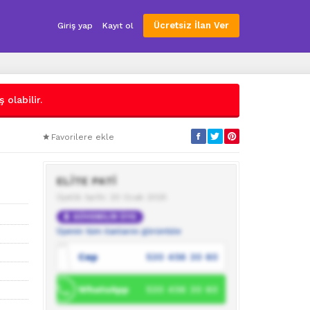
Ücretsiz İlan Ver
Giriş yap
Kayıt ol
 olabilir.
Favorilere ekle
ELİTE PATİ
Üyelik tarihi: 20 Ocak 2025
GÜVENİLİR ÜYE
Üyenin tüm ilanlarını görüntüle
Cep
530 456 30 60
WhatsApp
530 456 30 60