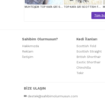
MUHTEŞEM TOP KAFA GRİ SCOTTİSH YAVRULAR
TOP KAFA GRİ SCOTTİSH FOLD
Tüm Scot
Sahibim Olurmusun?
Kedi İlanları
Hakkımızda
Scottish Fold
Reklam
Scottish Straight
İletişim
British Shorthair
Exotic Shorthair
Chinchilla
Tekir
BİZE ULAŞIN
destek@sahibimolurmusun.com