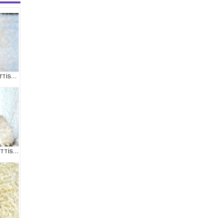
POFUDUK SİLVER SCOTTİSH FOLD
++ KALİTE SİLVER SCOTTİSH FOLD