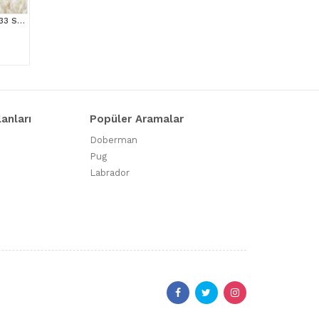
MAS MAVİ GÖZLÜ NS1133 SCOTTİSH FOLD erkek
lanları
Popüler Aramalar
Doberman
Pug
Labrador