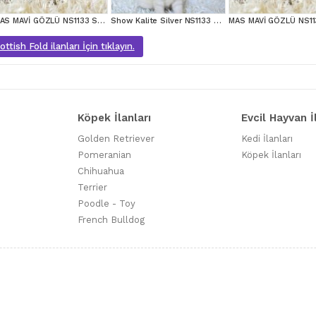
MAS MAVİ GÖZLÜ NS1133 SCOTTİSH FOLD erkek
Show Kalite Silver NS1133 Scottish Fold Yavrumuz
tish Fold ilanları İçin tıklayın.
Köpek İlanları
Evcil Hayvan İ
Golden Retriever
Kedi İlanları
Pomeranian
Köpek İlanları
Chihuahua
Terrier
Poodle - Toy
French Bulldog