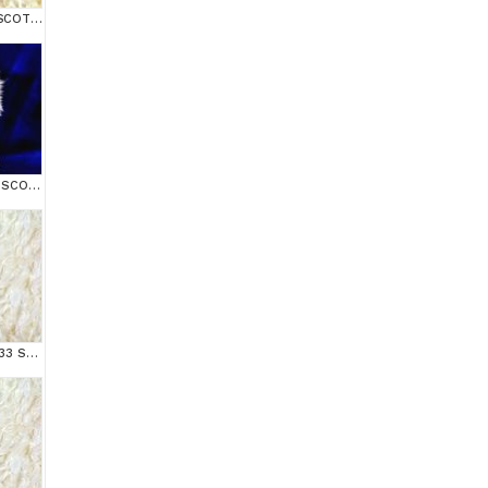
TOPAÇ KAFA GOLDEN SCOTTİSH FOLD
ÜST DÜZEY KALİTEDE SCOTTİSH FOLD LONGHAİR NS1133
MAS MAVİ GÖZLÜ NS1133 SCOTTİSH FOLD