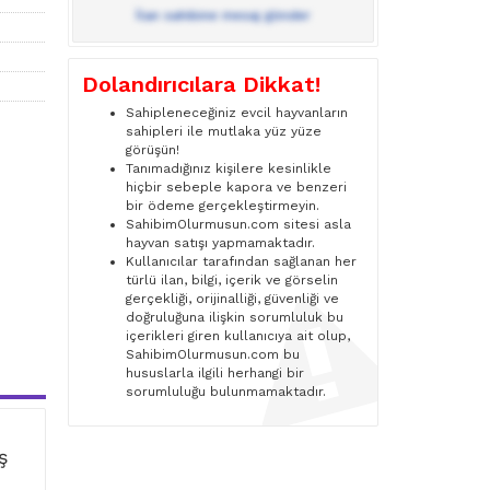
İlan sahibine mesaj gönder
Dolandırıcılara Dikkat!
Sahipleneceğiniz evcil hayvanların
sahipleri ile mutlaka yüz yüze
görüşün!
Tanımadığınız kişilere kesinlikle
hiçbir sebeple kapora ve benzeri
bir ödeme gerçekleştirmeyin.
SahibimOlurmusun.com sitesi asla
hayvan satışı yapmamaktadır.
Kullanıcılar tarafından sağlanan her
türlü ilan, bilgi, içerik ve görselin
gerçekliği, orijinalliği, güvenliği ve
doğruluğuna ilişkin sorumluluk bu
içerikleri giren kullanıcıya ait olup,
SahibimOlurmusun.com bu
hususlarla ilgili herhangi bir
sorumluluğu bulunmamaktadır.
ş