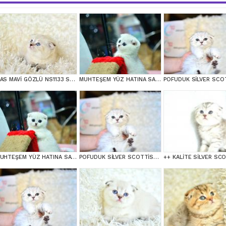
MAS MAVİ GÖZLÜ NS1133 SCOTTİSH FOLD erkek
MUHTEŞEM YÜZ HATINA SAHİP SİLVER SCOTTİSH FOLD
MUHTEŞEM YÜZ HATINA SAHİP SİLVER SCOTTİSH FOLD
POFUDUK SİLVER SCOTTİSH FOLD