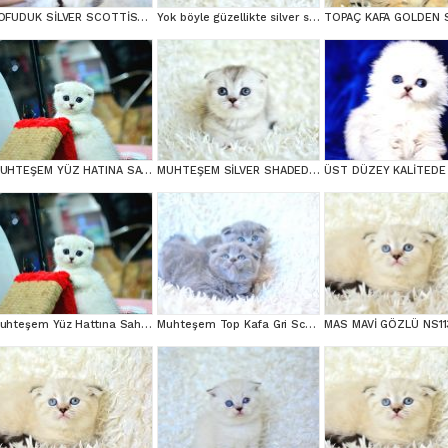
POFUDUK SİLVER SCOTTİSH FOLD
Yok böyle güzellikte silver scottish fold
MUHTEŞEM YÜZ HATINA SAHİP SİLVER SCOTTİSH FOLD
MUHTEŞEM SİLVER SHADED SCOTTİSH FOLD
Muhteşem Yüz Hattına Sahip Silver Scottish Fold
Muhteşem Top Kafa Gri Scottish Fold