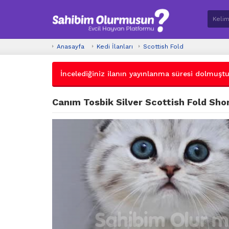
Anasayfa
Kedi İlanları
Scottish Fold
İncelediğiniz ilanın yayınlanma süresi dolmuştur.
Canım Tosbik Silver Scottish Fold Sho