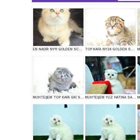
EN NADİR NY11 GOLDEN SCOTTİSH FOLD YAVRUMUZ
TOP KAFA NY24 GOLDEN SCOTTİSH FOLD
MUHTEŞEM TOP KAFA GRİ SCOTTİSH FOLD
MUHTEŞEM YÜZ HATINA SAHİP SİLVER SCOTTİSH FOLD