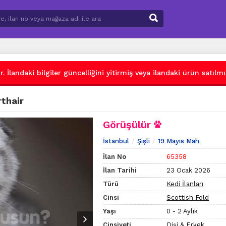
 İlandaki bilgiler güncelliğini yitirmiş veya ilandaki ürün satılmış
rthair
Görüşülür
İstanbul
Şişli
19 Mayıs Mah.
İlan No
65358
İlan Tarihi
23 Ocak 2026
Türü
Kedi İlanları
Cinsi
Scottish Fold
Yaşı
0 - 2 Aylık
Cinsiyeti
Dişi & Erkek