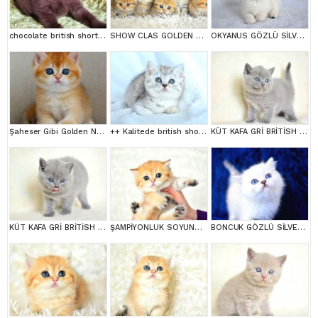
chocolate british shortair
SHOW CLAS GOLDEN BRİTİSH SHORTHAİR
OKYANUS GÖZLÜ SİLVER POİNT BRİTİSH SHORTHAİR YAVRUMUZ
Şaheser Gibi Golden Ny12 British Shorthair
++ Kalitede british shorthair
KÜT KAFA GRİ BRİTİSH SHORTHAİR
KÜT KAFA GRİ BRİTİSH SHORTHAİR
ŞAMPİYONLUK SOYUNDAN NY11 GOLDEN BRİTİSH SHORTHAİR
BONCUK GÖZLÜ SİLVER BRİTİSH SHORTHAİR NS1133