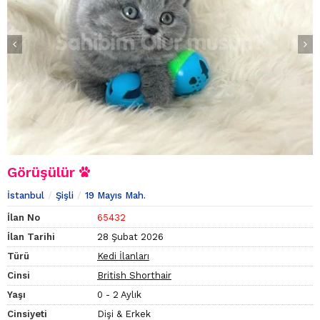
Görüşülür
İstanbul
Şişli
19 Mayıs Mah.
İlan No
65432
İlan Tarihi
28 Şubat 2026
Türü
Kedi İlanları
Cinsi
British Shorthair
Yaşı
0 - 2 Aylık
Cinsiyeti
Dişi & Erkek