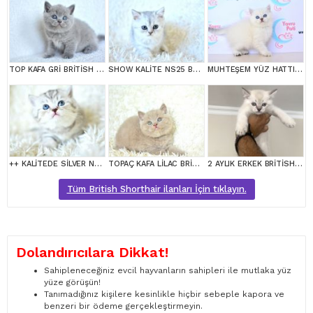
TOP KAFA GRİ BRİTİSH SHORTHAİR YAVRUMUZ
SHOW KALİTE NS25 BRİTİSH SHORTHAİR YAVRUMUZ DİŞİ
MUHTEŞEM YÜZ HATTI SİLVER BRİTİSH SHORTHAİR NS1133
++ KALİTEDE SİLVER NS24 BRİTİSH SHORTHAİR
TOPAÇ KAFA LİLAC BRİTİSH SHORTHAİR
2 AYLIK ERKEK BRİTİSH SHORT HAİR
Tüm British Shorthair ilanları İçin tıklayın.
Dolandırıcılara Dikkat!
Sahipleneceğiniz evcil hayvanların sahipleri ile mutlaka yüz
yüze görüşün!
Tanımadığınız kişilere kesinlikle hiçbir sebeple kapora ve
benzeri bir ödeme gerçekleştirmeyin.