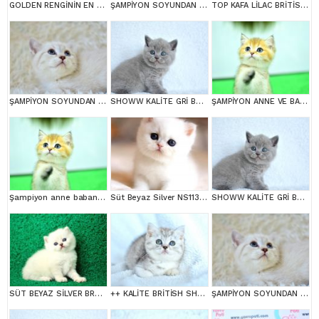
GOLDEN RENGİNİN EN GÜZEL TONU NY11 BRİTİSH SHORTHAİR
ŞAMPİYON SOYUNDAN NY11 GOLDEN BRİTİSH SHORTHAİR
TOP KAFA LİLAC BRİTİSH SHORTHAİR YAVRULARIMIZ
ŞAMPİYON SOYUNDAN LYNX BRİTİSH SHORTHAİR
SHOWW KALİTE GRİ BRİTİSH SHORTHAİR YAVRUMUZ
ŞAMPİYON ANNE VE BABANI YAVRUSU NY11 GOLDEN BRİTİSH SHORTHAİR YAVRUMUZ
Şampiyon anne babanın yavrusu ny11 golden british
Süt Beyaz Silver NS1133 British Shorthair
SHOWW KALİTE GRİ BRİTİSH SHORTHAİR YAVRUMUZ
SÜT BEYAZ SİLVER BRTİSH SHORTHAİR NS1133
++ KALİTE BRİTİSH SHORTHAİR
ŞAMPİYON SOYUNDAN LYNX BRİTİSH SHORTHAİR