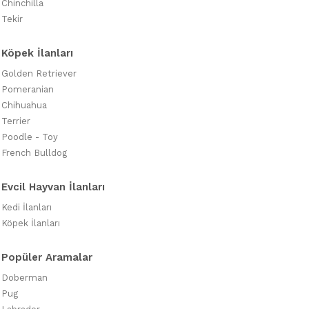
Chinchilla
Tekir
Köpek İlanları
Golden Retriever
Pomeranian
Chihuahua
Terrier
Poodle - Toy
French Bulldog
Evcil Hayvan İlanları
Kedi İlanları
Köpek İlanları
Popüler Aramalar
Doberman
Pug