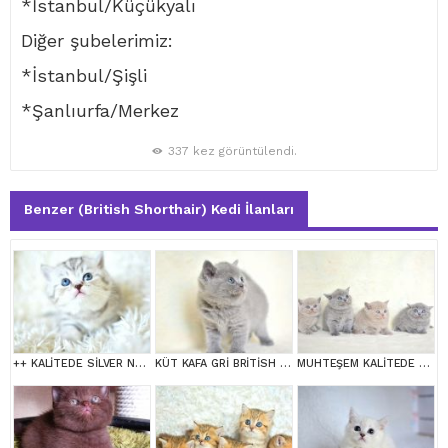
*İstanbul/Küçükyalı
Diğer şubelerimiz:
*İstanbul/Şişli
*Şanlıurfa/Merkez
337 kez görüntülendi.
Benzer (British Shorthair) Kedi İlanları
++ KALİTEDE SİLVER NS24 BRİTİSH SHORTHAİR
KÜT KAFA GRİ BRİTİSH SHORTHAİR
MUHTEŞEM KALİTEDE BRİTİSH SHORTHAİR YAVRULARIMIZ