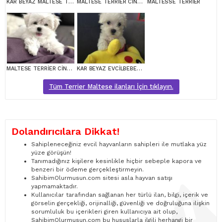
KAR BEYAZ MALTESE TERRİER CİNSLERİ
MALTESE TERRİER CİNSİ YAVRULAR
MALTESSE TERRİER
MALTESE TERRİER CİNSİ YAVRULAR
KAR BEYAZ EVCİLBEBEKLER EV ÜRETİMİ MALTESSE TERRİER
Tüm Terrier Maltese ilanları İçin tıklayın.
Dolandırıcılara Dikkat!
Sahipleneceğiniz evcil hayvanların sahipleri ile mutlaka yüz
yüze görüşün!
Tanımadığınız kişilere kesinlikle hiçbir sebeple kapora ve
benzeri bir ödeme gerçekleştirmeyin.
SahibimOlurmusun.com sitesi asla hayvan satışı
yapmamaktadır.
Kullanıcılar tarafından sağlanan her türlü ilan, bilgi, içerik ve
görselin gerçekliği, orijinalliği, güvenliği ve doğruluğuna ilişkin
sorumluluk bu içerikleri giren kullanıcıya ait olup,
SahibimOlurmusun.com bu hususlarla ilgili herhangi bir