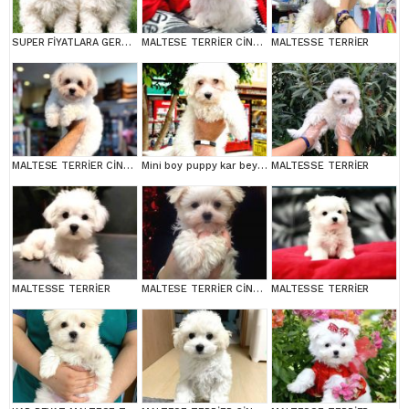
SUPER FİYATLARA GERÇEK MALTESE YAVRULAR
MALTESE TERRİER CİNSİ YAVRULAR
MALTESSE TERRİER
MALTESE TERRİER CİNSİ YAVRULAR
Mini boy puppy kar beyaz sevimli MALTESSE TERRİER CİNSİ
MALTESSE TERRİER
MALTESSE TERRİER
MALTESE TERRİER CİNSİ YAVRULAR
MALTESSE TERRİER