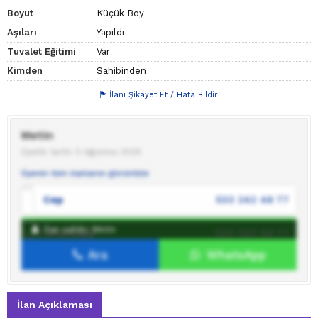
Boyut
Küçük Boy
Aşıları
Yapıldı
Tuvalet Eğitimi
Var
Kimden
Sahibinden
İlanı Şikayet Et / Hata Bildir
Metin
Üyelik tarihi: 5 Ağustos 2025
Üyenin tüm ilanlarını görüntüle
Cep
533 242 48 77
İlan sahibi: Metin
WhatsApp
533 242 48 77
Ara
WhatsApp
İlan sahibine mesaj gönder
İlan Açıklaması