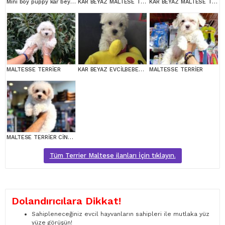
Mini boy puppy kar beyaz sevimli MALTESSE TERRİER CİNSİ
KAR BEYAZ MALTESE TERRİER CİNSLERİ
KAR BEYAZ MALTESE TERRİER CİNSLERİ
MALTESSE TERRİER
KAR BEYAZ EVCİLBEBEKLER EV ÜRETİMİ MALTESSE TERRİER
MALTESSE TERRİER
MALTESE TERRİER CİNSİ YAVRULAR
Tüm Terrier Maltese ilanları İçin tıklayın.
Dolandırıcılara Dikkat!
Sahipleneceğiniz evcil hayvanların sahipleri ile mutlaka yüz
yüze görüşün!