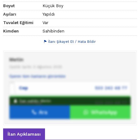
Boyut
Küçük Boy
Aşıları
Yapıldı
Tuvalet Eğitimi
Var
Kimden
Sahibinden
İlanı Şikayet Et / Hata Bildir
Metin
Üyelik tarihi: 5 Ağustos 2025
Üyenin tüm ilanlarını görüntüle
Cep
533 242 48 77
İlan sahibi: Metin
WhatsApp
533 242 48 77
Ara
WhatsApp
İlan sahibine mesaj gönder
İlan Açıklaması