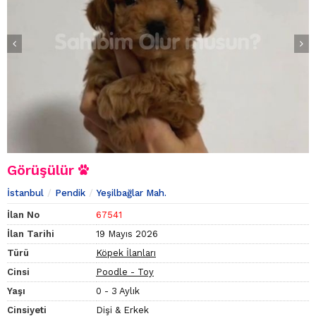
Görüşülür
İstanbul
Pendik
Yeşilbağlar Mah.
İlan No
67541
İlan Tarihi
19 Mayıs 2026
Türü
Köpek İlanları
Cinsi
Poodle - Toy
Yaşı
0 - 3 Aylık
Cinsiyeti
Dişi & Erkek