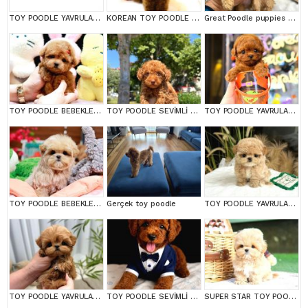
TOY POODLE YAVRULARIM
KOREAN TOY POODLE YAVRULARIM
Great Poodle puppies are waiting for you!
TOY POODLE BEBEKLERİM
TOY POODLE SEVİMLİ YAVRULAR EV ÜRETİMİ
TOY POODLE YAVRULARIM
TOY POODLE BEBEKLERİM
Gerçek toy poodle
TOY POODLE YAVRULARIM
TOY POODLE YAVRULARIM
TOY POODLE SEVİMLİ YAVRULAR EV ÜRETİMİ
SUPER STAR TOY POODLE YAVRULARIM