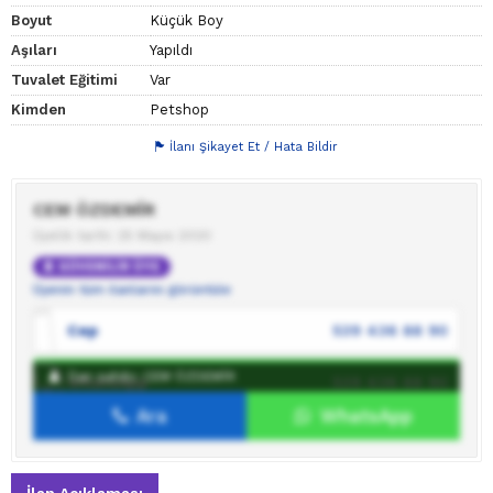
Boyut
Küçük Boy
Aşıları
Yapıldı
Tuvalet Eğitimi
Var
Kimden
Petshop
İlanı Şikayet Et / Hata Bildir
CEM ÖZDEMİR
Üyelik tarihi: 25 Mayıs 2020
GÜVENİLİR ÜYE
Üyenin tüm ilanlarını görüntüle
Cep
539 436 88 90
İlan sahibi: CEM ÖZDEMİR
WhatsApp
539 436 88 90
Ara
WhatsApp
İlan sahibine mesaj gönder