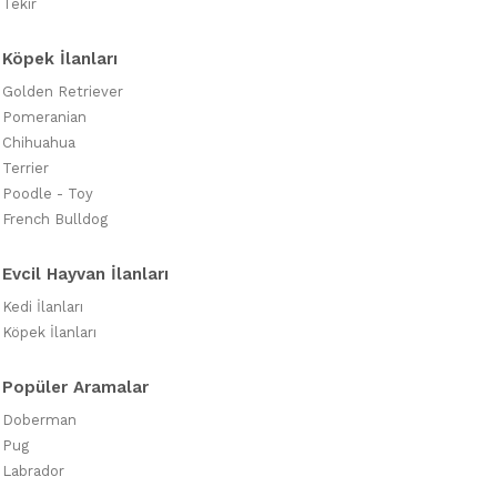
Tekir
Köpek İlanları
Golden Retriever
Pomeranian
Chihuahua
Terrier
Poodle - Toy
French Bulldog
Evcil Hayvan İlanları
Kedi İlanları
Köpek İlanları
Popüler Aramalar
Doberman
Pug
Labrador