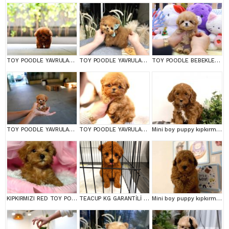
TOY POODLE YAVRULARIM
TOY POODLE YAVRULARIM
TOY POODLE BEBEKLERİM
TOY POODLE YAVRULARIM
TOY POODLE YAVRULARIM
Mini boy puppy kıpkırmızı ev üretimi TOOY POODLE
KIPKIRMIZI RED TOY POODLE SEVİMLİ YAVRULAR
TEACUP KG GARANTİLİ YAVRULAR
Mini boy puppy kıpkırmızı ev üretimi yavrularımız TOOY POODLE