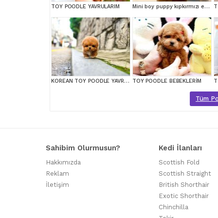
TOY POODLE YAVRULARIM
Mini boy puppy kıpkırmızı ev üretimi yavrularımız TOOY POODLE
T
KOREAN TOY POODLE YAVRULARIMIZ
TOY POODLE BEBEKLERİM
T
Tüm Poo
Sahibim Olurmusun?
Kedi İlanları
Hakkımızda
Scottish Fold
Reklam
Scottish Straight
İletişim
British Shorthair
Exotic Shorthair
Chinchilla