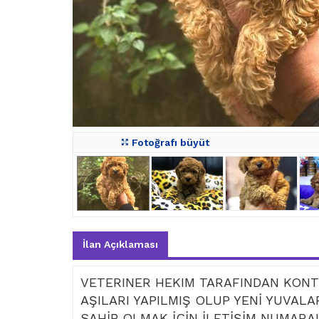
Fotoğrafı büyüt
İlan Açıklaması
VETERINER HEKIM TARAFINDAN KONTR
AŞILARI YAPILMIŞ OLUP YENİ YUVAL
SAHİP OLMAK İÇİN İLETİŞİM NUMARAL