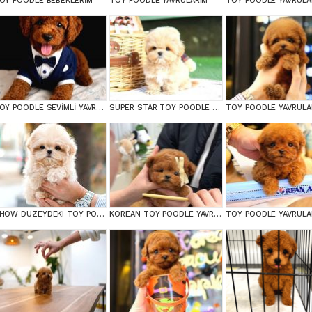
OY POODLE BEBEKLERİM
TOY POODLE YAVRULARIM
TOY POODLE YAVRULA
TOY POODLE SEVİMLİ YAVRULAR EV ÜRETİMİ
SUPER STAR TOY POODLE YAVRULARIM
TOY POODLE YAVRULA
SHOW DUZEYDEKI TOY POODLE BEBEKLERIM
KOREAN TOY POODLE YAVRULARIM
TOY POODLE YAVRULA