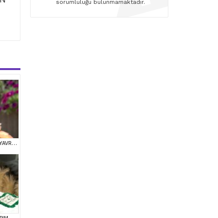
sorumluluğu bulunmamaktadır.
TOY POODLE SEVİMLİ YAVRULAR EV ÜRETİMİ