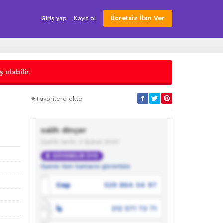
Ücretsiz İlan Ver
Giriş yap
Kayıt ol
 olabilir.
Favorilere ekle
salih dinçer
Üyelik tarihi: 4 Şubat 2020
GÜVENİLİR ÜYE
Üyenin tüm ilanlarını görüntüle
Cep
539 864 04 97
İş
212 571 73 71