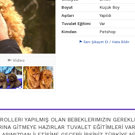
Boyut
Küçük Boy
Aşıları
Yapıldı
Tuvalet Eğitimi
Var
Kimden
Petshop
İlanı Şikayet Et / Hata Bildir
Video
OLLERI YAPILMIŞ OLAN BEBEKLERIMIZIN GEREKL
ARINA GİTMEYE HAZIRLAR TUVALET EĞİTİMLERİ VAR
ARIMIZDAN İLETİŞİME GEÇEBİLİRSİNİZ TÜRKİYE N