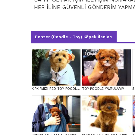
HER İLİNE GÜVENLİ GÖNDERİM YAPM
Benzer (Poodle - Toy) Köpek İlanları
KIPKIRMIZI RED TOY POODLE SEVİMLİ YAVRULAR
TOY POODLE YAVRULARIM