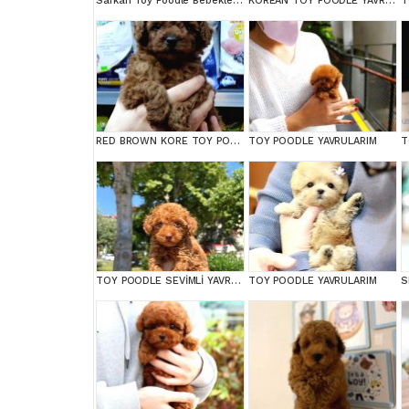
Safkan Toy Poodle Bebeklerimiz
KOREAN TOY POODLE YAVRULARIM
T
RED BROWN KORE TOY POODEL BEBEKLERİMİZ BAKIRKÖY
TOY POODLE YAVRULARIM
TOY POODLE SEVİMLİ YAVRULAR EV ÜRETİMİ
TOY POODLE YAVRULARIM