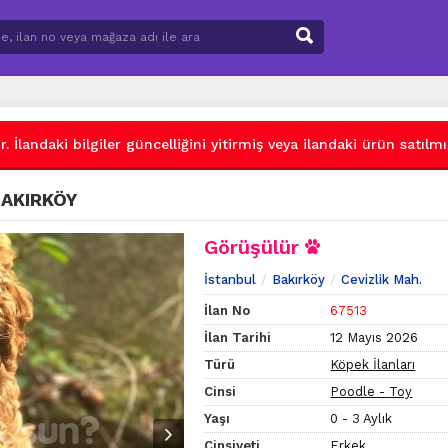
 İlandaki bilgiler güncelliğini yitirmiş veya ilandaki ürün satılmış
BAKIRKÖY
Görüşülür
İstanbul
Bakırköy
Cevizlik Mah.
İlan No
67513
İlan Tarihi
12 Mayıs 2026
Türü
Köpek İlanları
Cinsi
Poodle - Toy
Yaşı
0 - 3 Aylık
Cinsiyeti
Erkek