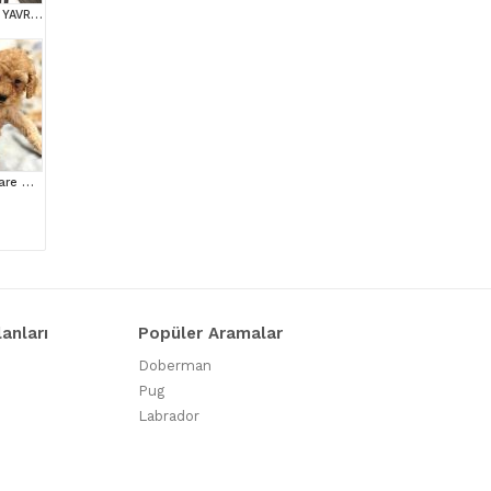
TEACUP KG GARANTİLİ YAVRULAR
Great Poodle puppies are waiting for you!
lanları
Popüler Aramalar
Doberman
Pug
Labrador