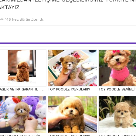
AKTAYIZ
146 kez görüntülendi.
SAGLIK VE IRK GARANTILI TOY POODLE YAVRULARIM
TOY POODLE YAVRULARIM