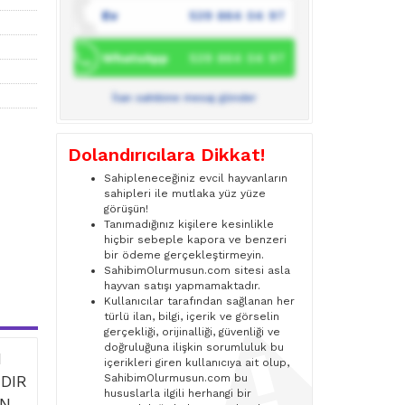
Ev
539 864 04 97
WhatsApp
539 864 04 97
İlan sahibine mesaj gönder
Dolandırıcılara Dikkat!
Sahipleneceğiniz evcil hayvanların
sahipleri ile mutlaka yüz yüze
görüşün!
Tanımadığınız kişilere kesinlikle
hiçbir sebeple kapora ve benzeri
bir ödeme gerçekleştirmeyin.
SahibimOlurmusun.com sitesi asla
hayvan satışı yapmamaktadır.
Kullanıcılar tarafından sağlanan her
türlü ilan, bilgi, içerik ve görselin
gerçekliği, orijinalliği, güvenliği ve
doğruluğuna ilişkin sorumluluk bu
I
içerikleri giren kullanıcıya ait olup,
DIR
SahibimOlurmusun.com bu
hususlarla ilgili herhangi bir
İN