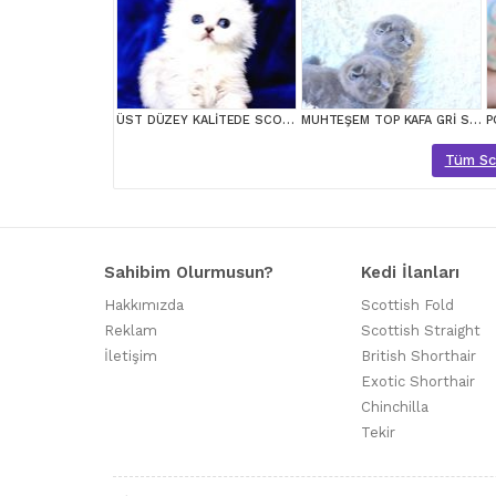
ÜST DÜZEY KALİTEDE SCOTTİSH FOLD LONGHAİR NS1133
MUHTEŞEM TOP KAFA GRİ SCOTTİSH YAVRULAR
Tüm Scot
Sahibim Olurmusun?
Kedi İlanları
Hakkımızda
Scottish Fold
Reklam
Scottish Straight
İletişim
British Shorthair
Exotic Shorthair
Chinchilla
Tekir