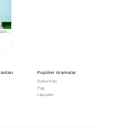
BEM BEYAZ NS 11 33 SCOTTİSH FOLD
lanları
Popüler Aramalar
Doberman
Pug
Labrador