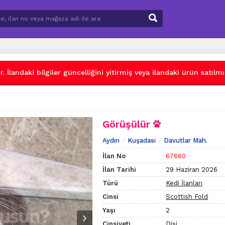
 İlandaki bilgiler güncelliğini yitirmiş veya ilandaki ürün satılmış
Görüşülür
Aydın
Kuşadası
Davutlar Mah.
İlan No
67660
İlan Tarihi
29 Haziran 2026
Türü
Kedi İlanları
Cinsi
Scottish Fold
Yaşı
2
Cinsiyeti
Dişi