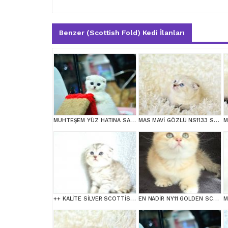
Benzer (Scottish Fold) Kedi İlanları
MUHTEŞEM YÜZ HATINA SAHİP SİLVER SCOTTİSH FOLD
MAS MAVİ GÖZLÜ NS1133 SCOTTİSH FOLD erkek
++ KALİTE SİLVER SCOTTİSH FOLD
EN NADİR NY11 GOLDEN SCOTTİSH FOLD YAVRUMUZ