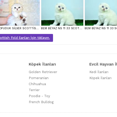
POFUDUK SİLVER SCOTTİSH FOLD
BEM BEYAZ NS 11 33 SCOTTİSH FOLD
tish Fold ilanları İçin tıklayın.
Köpek İlanları
Evcil Hayvan İ
Golden Retriever
Kedi İlanları
Pomeranian
Köpek İlanları
Chihuahua
Terrier
Poodle - Toy
French Bulldog