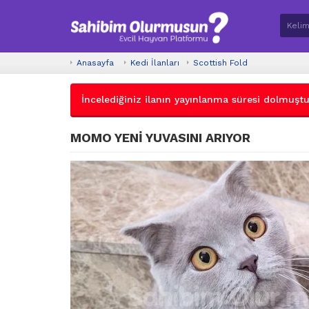
Anasayfa
Kedi İlanları
Scottish Fold
İncelediğiniz ilanın yayınlanma süresi dolmuştur.
MOMO YENİ YUVASINI ARIYOR