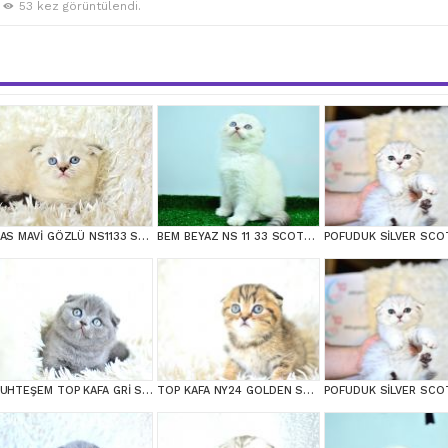
53 kez görüntülendi.
MAS MAVİ GÖZLÜ NS1133 SCOTTİSH FOLD
BEM BEYAZ NS 11 33 SCOTTİSH FOLD
MUHTEŞEM TOP KAFA GRİ SCOTTİSH FOLD
TOP KAFA NY24 GOLDEN SCOTTİSH FOLD