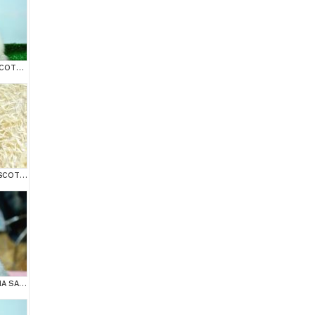
BEM BEYAZ NS 11 33 SCOTTİSH FOLD
TOPAÇ KAFA GOLDEN SCOTTİSH FOLD
MUHTEŞEM YÜZ HATINA SAHİP SİLVER SCOTTİSH FOLD