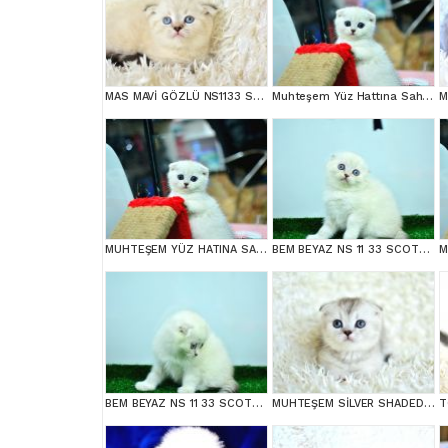
MAS MAVİ GÖZLÜ NS1133 SCOTTİSH FOLD erkek
Muhteşem Yüz Hattına Sahip Silver Scottish Fold
MUHTEŞEM YÜZ HATINA SAHİP SİLVER SCOTTİSH FOLD
BEM BEYAZ NS 11 33 SCOTTİSH FOLD
BEM BEYAZ NS 11 33 SCOTTİSH FOLD
MUHTEŞEM SİLVER SHADED SCOTTİSH FOLD