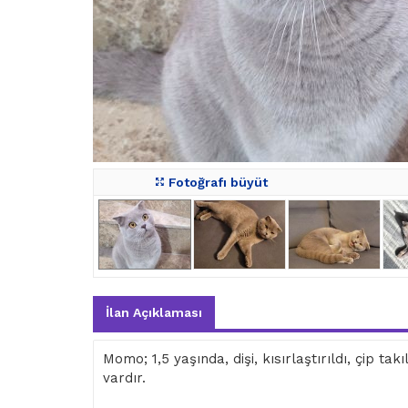
Fotoğrafı büyüt
İlan Açıklaması
Momo; 1,5 yaşında, dişi, kısırlaştırıldı, çip takı
vardır.