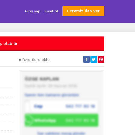
Ücretsiz İlan Ver
Giriş yap
Kayıt ol
 olabilir.
Favorilere ekle
ÖZGE KAPLAN
Üyelik tarihi: 29 Haziran 2026
Üyenin tüm ilanlarını görüntüle
Cep
542 717 93 18
WhatsApp
542 717 93 18
İlan sahibine mesaj gönder