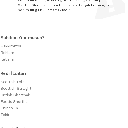
sorumluluk bu içerikleri giren kullanıcıya ait olup,
SahibimOlurmusun.com bu hususlarla ilgili herhangi bir
sorumluluğu bulunmamaktadır.
Sahibim Olurmusun?
Hakkımızda
Reklam
İletişim
Kedi İlanları
Scottish Fold
Scottish Straight
British Shorthair
Exotic Shorthair
Chinchilla
Tekir