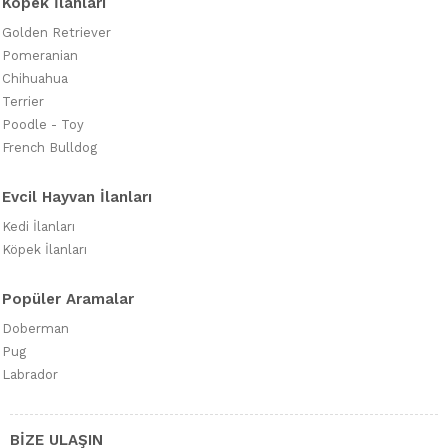
Köpek İlanları
Golden Retriever
Pomeranian
Chihuahua
Terrier
Poodle - Toy
French Bulldog
Evcil Hayvan İlanları
Kedi İlanları
Köpek İlanları
Popüler Aramalar
Doberman
Pug
Labrador
BİZE ULAŞIN