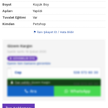
Boyut
Küçük Boy
Aşıları
Yapıldı
Tuvalet Eğitimi
Var
Kimden
Petshop
İlanı Şikayet Et / Hata Bildir
Gizem Kargın
Üyelik tarihi: 16 Şubat 2020
GÜVENİLİR ÜYE
Üyenin tüm ilanlarını görüntüle
Cep
538 572 60 30
İlan sahibi: Gizem Kargın
WhatsApp
538 572 60 30
Ara
WhatsApp
İlan sahibine mesaj gönder