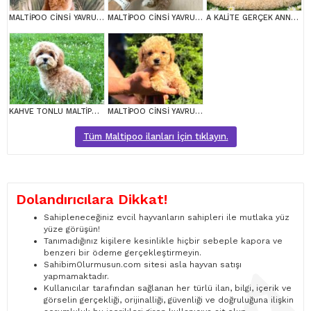
MALTİPOO CİNSİ YAVRULAR EV ÜRETİMİ
MALTİPOO CİNSİ YAVRULAR EV ÜRETİMİ
A KALİTE GERÇEK ANNE BABA MALTİPOO YAVRULAR
KAHVE TONLU MALTİPOO CİNSİ YAVRULAR
MALTİPOO CİNSİ YAVRULAR EV ÜRETİMİ
Tüm Maltipoo ilanları İçin tıklayın.
Dolandırıcılara Dikkat!
Sahipleneceğiniz evcil hayvanların sahipleri ile mutlaka yüz
yüze görüşün!
Tanımadığınız kişilere kesinlikle hiçbir sebeple kapora ve
benzeri bir ödeme gerçekleştirmeyin.
SahibimOlurmusun.com sitesi asla hayvan satışı
yapmamaktadır.
Kullanıcılar tarafından sağlanan her türlü ilan, bilgi, içerik ve
görselin gerçekliği, orijinalliği, güvenliği ve doğruluğuna ilişkin