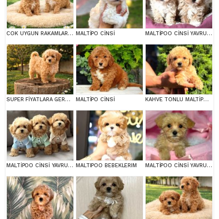
COK UYGUN RAKAMLARA GERÇEK MALTİPOO YAVRULAR
MALTİPO CİNSİ
MALTİPOO CİNSİ YAVRULAR EV ÜRETİMİ
SUPER FİYATLARA GERÇEK MALTİPOO YAVRULAR
MALTİPO CİNSİ
KAHVE TONLU MALTİPOO CİNSİ YAVRULAR
MALTİPOO CİNSİ YAVRULAR EV ÜRETİMİ
MALTIPOO BEBEKLERIM
MALTİPOO CİNSİ YAVRULAR EV ÜRETİMİ