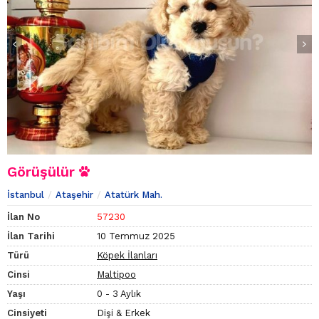
Görüşülür
İstanbul
Ataşehir
Atatürk Mah.
İlan No
57230
İlan Tarihi
10 Temmuz 2025
Türü
Köpek İlanları
Cinsi
Maltipoo
Yaşı
0 - 3 Aylık
Cinsiyeti
Dişi & Erkek