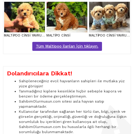
MALTİPOO CİNSİ YAVRULAR EV ÜRETİMİ
MALTİPO CİNSİ
MALTİPOO CİNSİ YAVRULAR EV ÜRETİMİ
Tüm Maltipoo ilanları İçin tıklayın.
Dolandırıcılara Dikkat!
Sahipleneceğiniz evcil hayvanların sahipleri ile mutlaka yüz
yüze görüşün!
Tanımadığınız kişilere kesinlikle hiçbir sebeple kapora ve
benzeri bir ödeme gerçekleştirmeyin.
SahibimOlurmusun.com sitesi asla hayvan satışı
yapmamaktadır.
Kullanıcılar tarafından sağlanan her türlü ilan, bilgi, içerik ve
görselin gerçekliği, orijinalliği, güvenliği ve doğruluğuna ilişkin
sorumluluk bu içerikleri giren kullanıcıya ait olup,
SahibimOlurmusun.com bu hususlarla ilgili herhangi bir
sorumluluğu bulunmamaktadır.