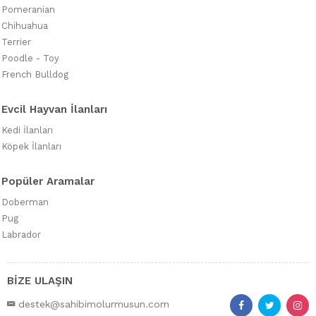
Pomeranian
Chihuahua
Terrier
Poodle - Toy
French Bulldog
Evcil Hayvan İlanları
Kedi İlanları
Köpek İlanları
Popüler Aramalar
Doberman
Pug
Labrador
BİZE ULAŞIN
destek@sahibimolurmusun.com