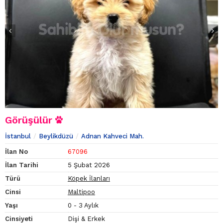
Görüşülür
İstanbul
Beylikdüzü
Adnan Kahveci Mah.
İlan No
67096
İlan Tarihi
5 Şubat 2026
Türü
Köpek İlanları
Cinsi
Maltipoo
Yaşı
0 - 3 Aylık
Cinsiyeti
Dişi & Erkek