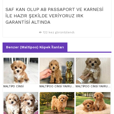
SAF KAN OLUP AB PASSAPORT VE KARNESİ
İLE HAZIR ŞEKİLDE VERİYORUZ IRK
GARANTİSİ ALTINDA
122 kez görüntülendi.
Benzer (Maltipoo) Köpek İlanları
MALTİPO CİNSİ
MALTİPOO CİNSİ YAVRULAR EV ÜRETİMİ
MALTİPOO CİNSİ YAVRULAR EV ÜRETİMİ