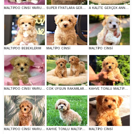
MALTİPOO CİNSİ YAVRULAR EV ÜRETİMİ
SUPER FİYATLARA GERÇEK MALTİPOO YAVRULAR
A KALİTE GERÇEK ANNE BABA MALTİPOO YAVRULAR
MALTIPOO BEBEKLERIM
MALTİPO CİNSİ
MALTİPO CİNSİ
MALTİPOO CİNSİ YAVRULAR EV ÜRETİMİ
COK UYGUN RAKAMLARA GERÇEK MALTİPOO YAVRULAR
KAHVE TONLU MALTİPOO CİNSİ YAVRULAR
MALTİPOO CİNSİ YAVRULAR EV ÜRETİMİ
KAHVE TONLU MALTİPOO CİNSİ YAVRULAR
MALTİPO CİNSİ