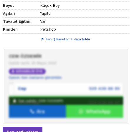
Boyut
Küçük Boy
Aşıları
Yapıldı
Tuvalet Eğitimi
Var
Kimden
Petshop
İlanı Şikayet Et / Hata Bildir
CEM ÖZDEMİR
Üyelik tarihi: 25 Mayıs 2020
GÜVENİLİR ÜYE
Üyenin tüm ilanlarını görüntüle
Cep
539 436 88 90
İlan sahibi: CEM ÖZDEMİR
WhatsApp
539 436 88 90
Ara
WhatsApp
İlan sahibine mesaj gönder