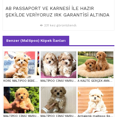
AB PASSAPORT VE KARNESİ İLE HAZIR
ŞEKİLDE VERİYORUZ IRK GARANTİSİ ALTINDA
231 kez görüntülendi.
Benzer (Maltipoo) Köpek İlanları
KORE MALTIPOO BEBEKLERIM
MALTİPOO CİNSİ YAVRULAR EV ÜRETİMİ
A KALİTE GERÇEK ANNE BABA MALTİPOO YAVRULAR
MALTİPOO CİNSİ YAVRULAR EV ÜRETİMİ
MALTİPOO CİNSİ YAVRULAR EV ÜRETİMİ
Antialerjik maltipoo Bebeklerim