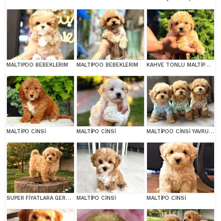
MALTIPOO BEBEKLERIM
MALTIPOO BEBEKLERIM
KAHVE TONLU MALTİPOO CİNSİ YAVRULAR
MALTİPO CİNSİ
MALTİPO CİNSİ
MALTİPOO CİNSİ YAVRULAR EV ÜRETİMİ
SUPER FİYATLARA GERÇEK MALTİPOO YAVRULAR
MALTİPO CİNSİ
MALTİPO CİNSİ