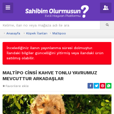
Anasayfa
Köpek İlanları
Maltipoo
İncelediğiniz ilanın yayınlanma süresi dolmuştur.
İlandaki bilgiler güncelliğini yitirmiş veya ilandaki ürün
satılmış olabilir.
MALTİPO CİNSİ KAHVE TONLU YAVRUMUZ
MEVCUTTUR ARKADAŞLAR
Favorilere ekle