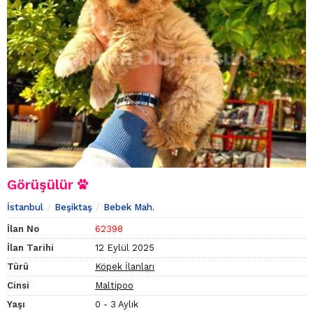
Görüşülür
İstanbul
Beşiktaş
Bebek Mah.
İlan No
62398
İlan Tarihi
12 Eylül 2025
Türü
Köpek İlanları
Cinsi
Maltipoo
Yaşı
0 - 3 Aylık