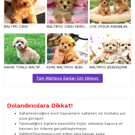
MALTİPO CİNSİ
MALTİPOO CİNSİ YAVRULAR EV ÜRETİMİ
COK UYGUN RAKAMLARA GERÇEK MALTİPOO YAVRULAR
KAHVE TONLU MALTİPOO CİNSİ YAVRULAR
KORE MALTIPOO BEBEKLERIM
MALTIPOO BEBEKLERIM
Tüm Maltipoo ilanları İçin tıklayın.
Dolandırıcılara Dikkat!
Sahipleneceğiniz evcil hayvanların sahipleri ile mutlaka yüz
yüze görüşün!
Tanımadığınız kişilere kesinlikle hiçbir sebeple kapora ve
benzeri bir ödeme gerçekleştirmeyin.
SahibimOlurmusun.com sitesi asla hayvan satışı