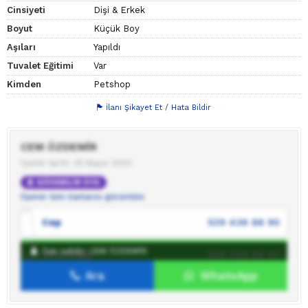
Cinsiyeti
Dişi & Erkek
Boyut
Küçük Boy
Aşıları
Yapıldı
Tuvalet Eğitimi
Var
Kimden
Petshop
İlanı Şikayet Et / Hata Bildir
CEM ÖZDEMİR
Üyelik tarihi: 25 Mayıs 2020
GÜVENİLİR ÜYE
Üyenin tüm ilanlarını görüntüle
Cep
539 436 88 90
İlan sahibi: CEM ÖZDEMİR
WhatsApp
539 436 88 90
Ara
WhatsApp
İlan sahibine mesaj gönder