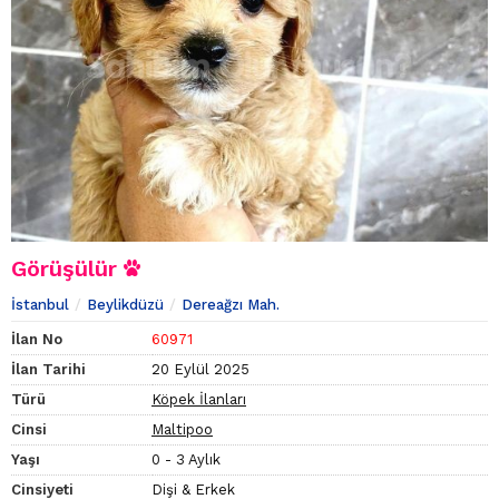
Görüşülür
İstanbul
Beylikdüzü
Dereağzı Mah.
İlan No
60971
İlan Tarihi
20 Eylül 2025
Türü
Köpek İlanları
Cinsi
Maltipoo
Yaşı
0 - 3 Aylık
Cinsiyeti
Dişi & Erkek