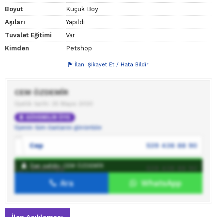
Boyut
Küçük Boy
Aşıları
Yapıldı
Tuvalet Eğitimi
Var
Kimden
Petshop
İlanı Şikayet Et / Hata Bildir
CEM ÖZDEMİR
Üyelik tarihi: 25 Mayıs 2020
GÜVENİLİR ÜYE
Üyenin tüm ilanlarını görüntüle
Cep
539 436 88 90
İlan sahibi: CEM ÖZDEMİR
WhatsApp
539 436 88 90
Ara
WhatsApp
İlan sahibine mesaj gönder