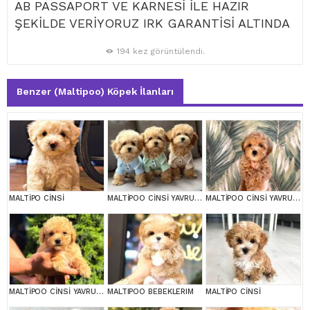
AB PASSAPORT VE KARNESİ İLE HAZIR
ŞEKİLDE VERİYORUZ IRK GARANTİSİ ALTINDA
194 kez görüntülendi.
Benzer (Maltipoo) Köpek İlanları
MALTİPO CİNSİ
MALTİPOO CİNSİ YAVRULAR EV ÜRETİMİ
MALTİPOO CİNSİ YAVRULAR EV ÜRETİMİ
MALTİPOO CİNSİ YAVRULAR EV ÜRETİMİ
MALTIPOO BEBEKLERIM
MALTİPO CİNSİ