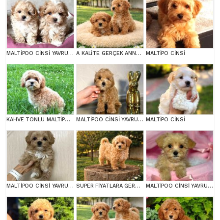
MALTİPOO CİNSİ YAVRULAR EV ÜRETİMİ
A KALİTE GERÇEK ANNE BABA MALTİPOO YAVRULAR
MALTİPO CİNSİ
KAHVE TONLU MALTİPOO CİNSİ YAVRULAR
MALTİPOO CİNSİ YAVRULAR EV ÜRETİMİ
MALTİPO CİNSİ
MALTİPOO CİNSİ YAVRULAR EV ÜRETİMİ
SUPER FİYATLARA GERÇEK MALTİPOO YAVRULAR
MALTİPOO CİNSİ YAVRULAR EV ÜRETİMİ