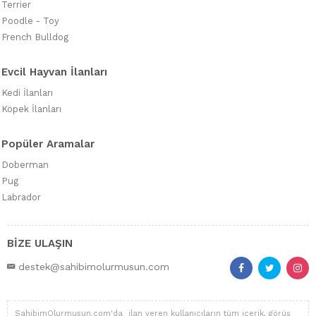
Terrier
Poodle - Toy
French Bulldog
Evcil Hayvan İlanları
Kedi İlanları
Köpek İlanları
Popüler Aramalar
Doberman
Pug
Labrador
BİZE ULAŞIN
destek@sahibimolurmusun.com
SahibimOlurmusun.com'da ilan veren kullanıcıların tüm içerik, görüş