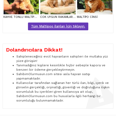
KAHVE TONLU MALTİPOO CİNSİ YAVRULAR
COK UYGUN RAKAMLARA GERÇEK MALTİPOO YAVRULAR
MALTİPO CİNSİ
Tüm Maltipoo ilanları İçin tıklayın.
Dolandırıcılara Dikkat!
Sahipleneceğiniz evcil hayvanların sahipleri ile mutlaka yüz
yüze görüşün!
Tanımadığınız kişilere kesinlikle hiçbir sebeple kapora ve
benzeri bir ödeme gerçekleştirmeyin.
SahibimOlurmusun.com sitesi asla hayvan satışı
yapmamaktadır.
Kullanıcılar tarafından sağlanan her türlü ilan, bilgi, içerik ve
görselin gerçekliği, orijinalliği, güvenliği ve doğruluğuna ilişkin
sorumluluk bu içerikleri giren kullanıcıya ait olup,
SahibimOlurmusun.com bu hususlarla ilgili herhangi bir
sorumluluğu bulunmamaktadır.