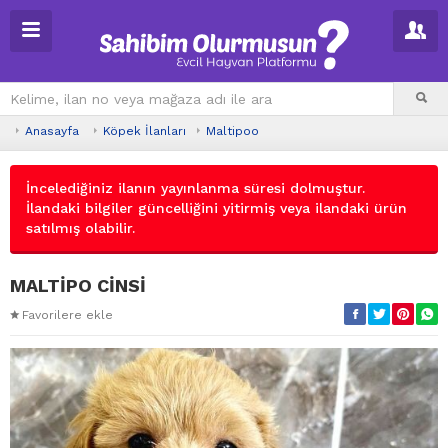
Anasayfa
Köpek İlanları
Maltipoo
İncelediğiniz ilanın yayınlanma süresi dolmuştur.
İlandaki bilgiler güncelliğini yitirmiş veya ilandaki ürün
satılmış olabilir.
MALTİPO CİNSİ
Favorilere ekle