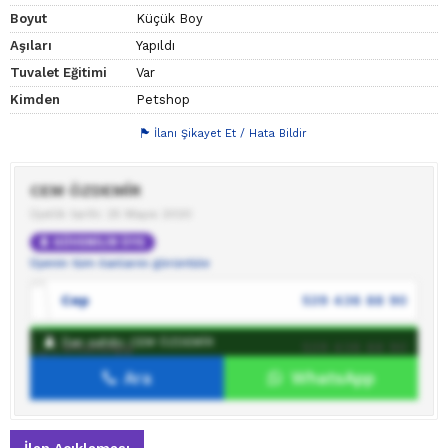
Boyut
Küçük Boy
Aşıları
Yapıldı
Tuvalet Eğitimi
Var
Kimden
Petshop
İlanı Şikayet Et / Hata Bildir
CEM ÖZDEMİR
Üyelik tarihi: 25 Mayıs 2020
GÜVENİLİR ÜYE
Üyenin tüm ilanlarını görüntüle
Cep
539 436 88 90
İlan sahibi: CEM ÖZDEMİR
WhatsApp
539 436 88 90
Ara
WhatsApp
İlan sahibine mesaj gönder