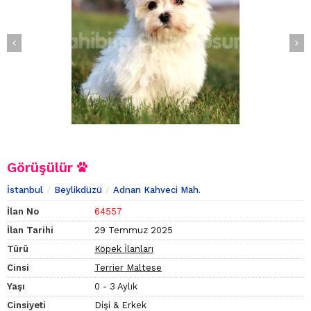
Görüşülür
İstanbul
Beylikdüzü
Adnan Kahveci Mah.
İlan No
64557
İlan Tarihi
29 Temmuz 2025
Türü
Köpek İlanları
Cinsi
Terrier Maltese
Yaşı
0 - 3 Aylık
Cinsiyeti
Dişi & Erkek