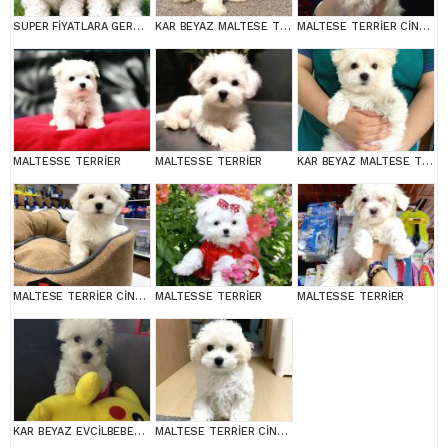
SUPER FİYATLARA GERÇEK MALTESE YAVRULAR
KAR BEYAZ MALTESE TERRİER CİNSLERİ
MALTESE TERRİER CİNSİ YAVRULAR
MALTESSE TERRİER
MALTESSE TERRİER
KAR BEYAZ MALTESE TERRİER CİNSLERİ
MALTESE TERRİER CİNSİ YAVRULAR
MALTESSE TERRİER
MALTESSE TERRİER
KAR BEYAZ EVCİLBEBEKLER EV ÜRETİMİ MALTESSE TERRİER
MALTESE TERRİER CİNSİ YAVRULAR