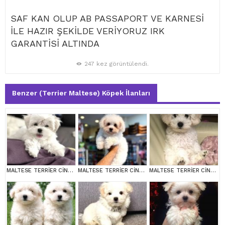
SAF KAN OLUP AB PASSAPORT VE KARNESİ
İLE HAZIR ŞEKİLDE VERİYORUZ IRK
GARANTİSİ ALTINDA
247 kez görüntülendi.
Benzer (Terrier Maltese) Köpek İlanları
MALTESE TERRİER CİNSİ YAVRULAR
MALTESE TERRİER CİNSİ YAVRULAR
MALTESE TERRİER CİNSİ YAVRULAR