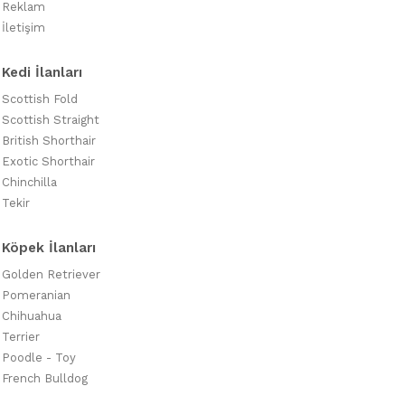
Reklam
İletişim
Kedi İlanları
Scottish Fold
Scottish Straight
British Shorthair
Exotic Shorthair
Chinchilla
Tekir
Köpek İlanları
Golden Retriever
Pomeranian
Chihuahua
Terrier
Poodle - Toy
French Bulldog