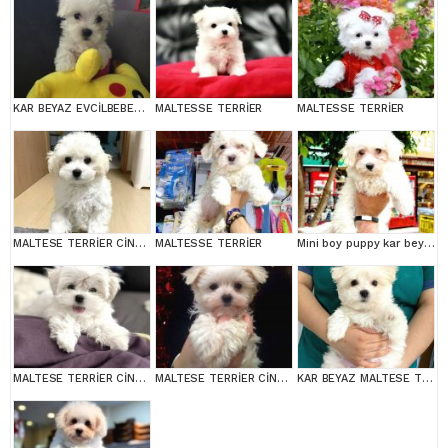
KAR BEYAZ EVCİLBEBEKLER EV ÜRETİMİ MALTESSE TERRİER
MALTESSE TERRİER
MALTESSE TERRİER
MALTESE TERRİER CİNSİ YAVRULAR
MALTESSE TERRİER
Mini boy puppy kar beyaz sevimli MALTESSE TERRİER CİNSİ
MALTESE TERRİER CİNSİ YAVRULAR
MALTESE TERRİER CİNSİ YAVRULAR
KAR BEYAZ MALTESE TERRİER CİNSLERİ