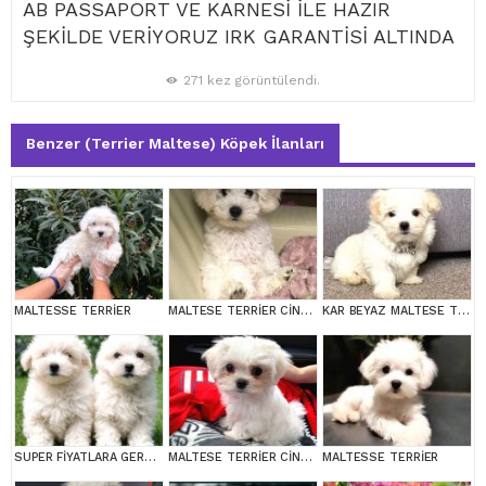
AB PASSAPORT VE KARNESİ İLE HAZIR
ŞEKİLDE VERİYORUZ IRK GARANTİSİ ALTINDA
271 kez görüntülendi.
Benzer (Terrier Maltese) Köpek İlanları
MALTESSE TERRİER
MALTESE TERRİER CİNSİ YAVRULAR
KAR BEYAZ MALTESE TERRİER CİNSLERİ
SUPER FİYATLARA GERÇEK MALTESE YAVRULAR
MALTESE TERRİER CİNSİ YAVRULAR
MALTESSE TERRİER