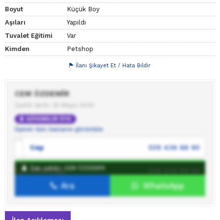
Boyut
Küçük Boy
Aşıları
Yapıldı
Tuvalet Eğitimi
Var
Kimden
Petshop
İlanı Şikayet Et / Hata Bildir
CEM ÖZDEMİR
Üyelik tarihi: 25 Mayıs 2020
GÜVENİLİR ÜYE
Üyenin tüm ilanlarını görüntüle
Cep
539 436 88 90
İlan sahibi: CEM ÖZDEMİR
WhatsApp
539 436 88 90
Ara
WhatsApp
İlan sahibine mesaj gönder