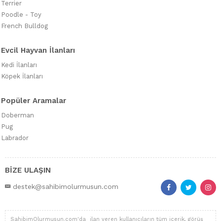
Terrier
Poodle - Toy
French Bulldog
Evcil Hayvan İlanları
Kedi İlanları
Köpek İlanları
Popüler Aramalar
Doberman
Pug
Labrador
BİZE ULAŞIN
destek@sahibimolurmusun.com
SahibimOlurmusun.com'da ilan veren kullanıcıların tüm içerik, görüş