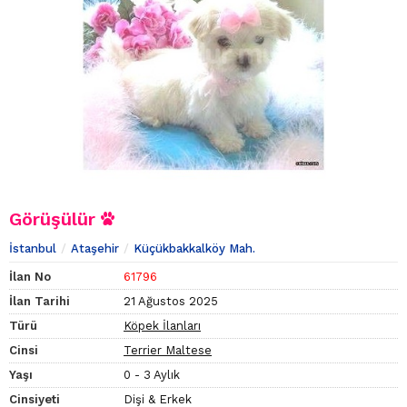
Görüşülür
İstanbul
Ataşehir
Küçükbakkalköy Mah.
İlan No
61796
İlan Tarihi
21 Ağustos 2025
Türü
Köpek İlanları
Cinsi
Terrier Maltese
Yaşı
0 - 3 Aylık
Cinsiyeti
Dişi & Erkek