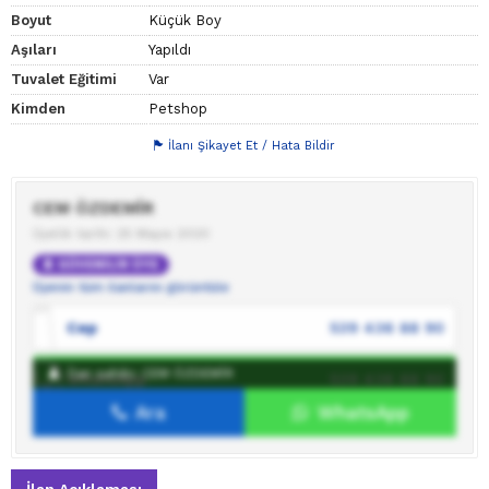
Boyut
Küçük Boy
Aşıları
Yapıldı
Tuvalet Eğitimi
Var
Kimden
Petshop
İlanı Şikayet Et / Hata Bildir
CEM ÖZDEMİR
Üyelik tarihi: 25 Mayıs 2020
GÜVENİLİR ÜYE
Üyenin tüm ilanlarını görüntüle
Cep
539 436 88 90
İlan sahibi: CEM ÖZDEMİR
WhatsApp
539 436 88 90
Ara
WhatsApp
İlan sahibine mesaj gönder