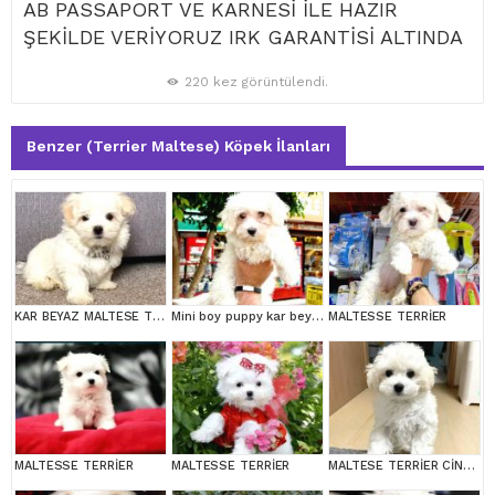
AB PASSAPORT VE KARNESİ İLE HAZIR
ŞEKİLDE VERİYORUZ IRK GARANTİSİ ALTINDA
220 kez görüntülendi.
Benzer (Terrier Maltese) Köpek İlanları
KAR BEYAZ MALTESE TERRİER CİNSLERİ
Mini boy puppy kar beyaz sevimli MALTESSE TERRİER CİNSİ
MALTESSE TERRİER
MALTESSE TERRİER
MALTESSE TERRİER
MALTESE TERRİER CİNSİ YAVRULAR