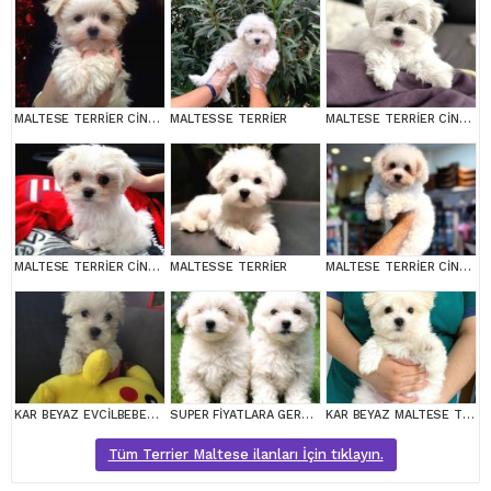
MALTESE TERRİER CİNSİ YAVRULAR
MALTESSE TERRİER
MALTESE TERRİER CİNSİ YAVRULAR
MALTESE TERRİER CİNSİ YAVRULAR
MALTESSE TERRİER
MALTESE TERRİER CİNSİ YAVRULAR
KAR BEYAZ EVCİLBEBEKLER EV ÜRETİMİ MALTESSE TERRİER
SUPER FİYATLARA GERÇEK MALTESE YAVRULAR
KAR BEYAZ MALTESE TERRİER CİNSLERİ
Tüm Terrier Maltese ilanları İçin tıklayın.