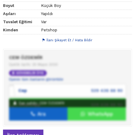
Boyut
Küçük Boy
Aşıları
Yapıldı
Tuvalet Eğitimi
Var
Kimden
Petshop
İlanı Şikayet Et / Hata Bildir
CEM ÖZDEMİR
Üyelik tarihi: 25 Mayıs 2020
GÜVENİLİR ÜYE
Üyenin tüm ilanlarını görüntüle
Cep
539 436 88 90
İlan sahibi: CEM ÖZDEMİR
WhatsApp
539 436 88 90
Ara
WhatsApp
İlan sahibine mesaj gönder