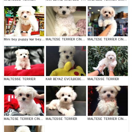
Mini boy puppy kar beyaz sevimli MALTESSE TERRİER CİNSİ
MALTESE TERRİER CİNSİ YAVRULAR
MALTESE TERRİER CİNSİ YAVRULAR
MALTESSE TERRİER
KAR BEYAZ EVCİLBEBEKLER EV ÜRETİMİ MALTESSE TERRİER
MALTESSE TERRİER
MALTESE TERRİER CİNSİ YAVRULAR
MALTESSE TERRİER
MALTESE TERRİER CİNSİ YAVRULAR