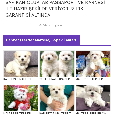
SAF KAN OLUP AB PASSAPORT VE KARNESİ
İLE HAZIR ŞEKİLDE VERİYORUZ IRK
GARANTİSİ ALTINDA
147 kez görüntülendi.
Benzer (Terrier Maltese) Köpek İlanları
KAR BEYAZ MALTESE TERRİER CİNSLERİ
SUPER FİYATLARA GERÇEK MALTESE YAVRULAR
MALTESSE TERRİER
MALTESSE TERRİER
KAR BEYAZ MALTESE TERRİER CİNSLERİ
MALTESE TERRİER CİNSİ YAVRULAR