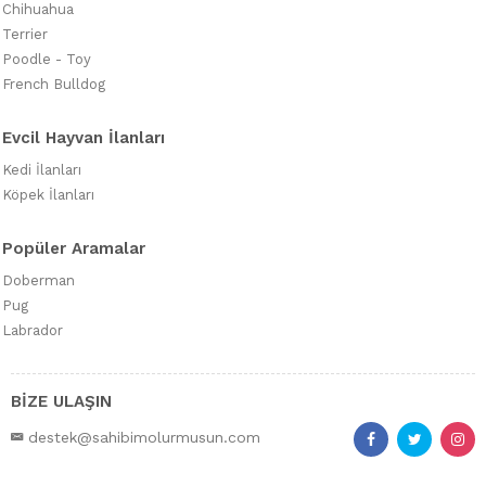
Chihuahua
Terrier
Poodle - Toy
French Bulldog
Evcil Hayvan İlanları
Kedi İlanları
Köpek İlanları
Popüler Aramalar
Doberman
Pug
Labrador
BİZE ULAŞIN
destek@sahibimolurmusun.com