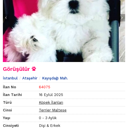
Görüşülür
İstanbul
Ataşehir
Kayışdağı Mah.
İlan No
64075
İlan Tarihi
16 Eylül 2025
Türü
Köpek İlanları
Cinsi
Terrier Maltese
Yaşı
0 - 3 Aylık
Cinsiyeti
Dişi & Erkek