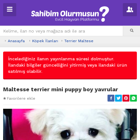
Anasayfa
Köpek İlanları
Terrier Maltese
İncelediğiniz ilanın yayınlanma süresi dolmuştur.
İlandaki bilgiler güncelliğini yitirmiş veya ilandaki ürün
satılmış olabilir.
Maltesse terrier mini puppy boy yavrular
Favorilere ekle