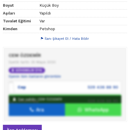
Boyut
Küçük Boy
Aşıları
Yapıldı
Tuvalet Eğitimi
Var
Kimden
Petshop
İlanı Şikayet Et / Hata Bildir
CEM ÖZDEMİR
Üyelik tarihi: 25 Mayıs 2020
GÜVENİLİR ÜYE
Üyenin tüm ilanlarını görüntüle
Cep
539 436 88 90
İlan sahibi: CEM ÖZDEMİR
WhatsApp
539 436 88 90
Ara
WhatsApp
İlan sahibine mesaj gönder