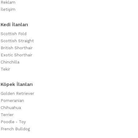
Reklam
İletişim
Kedi İlanları
Scottish Fold
Scottish Straight
British Shorthair
Exotic Shorthair
Chinchilla
Tekir
Köpek İlanları
Golden Retriever
Pomeranian
Chihuahua
Terrier
Poodle - Toy
French Bulldog