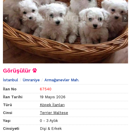
Görüşülür
İstanbul
Ümraniye
Armağanevler Mah.
İlan No
67540
İlan Tarihi
19 Mayıs 2026
Türü
Köpek İlanları
Cinsi
Terrier Maltese
Yaşı
0 - 3 Aylık
Cinsiyeti
Dişi & Erkek