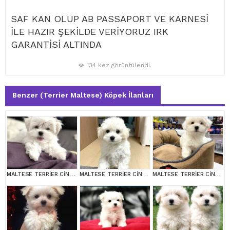
SAF KAN OLUP AB PASSAPORT VE KARNESİ
İLE HAZIR ŞEKİLDE VERİYORUZ IRK
GARANTİSİ ALTINDA
134 kez görüntülendi.
Benzer (Terrier Maltese) Köpek İlanları
MALTESE TERRİER CİNSİ YAVRULAR
MALTESE TERRİER CİNSİ YAVRULAR
MALTESE TERRİER CİNSİ YAVRULAR