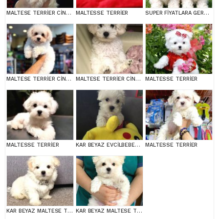
MALTESE TERRİER CİNSİ YAVRULAR
MALTESSE TERRİER
SUPER FİYATLARA GERÇEK MALTESE YAVRULAR
MALTESE TERRİER CİNSİ YAVRULAR
MALTESE TERRİER CİNSİ YAVRULAR
MALTESSE TERRİER
MALTESSE TERRİER
KAR BEYAZ EVCİLBEBEKLER EV ÜRETİMİ MALTESSE TERRİER
MALTESSE TERRİER
KAR BEYAZ MALTESE TERRİER CİNSLERİ
KAR BEYAZ MALTESE TERRİER CİNSLERİ