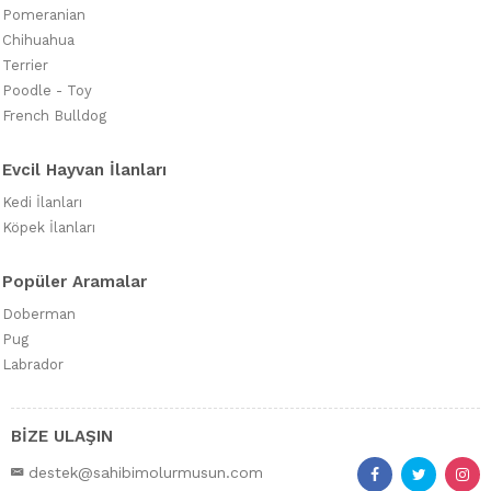
Pomeranian
Chihuahua
Terrier
Poodle - Toy
French Bulldog
Evcil Hayvan İlanları
Kedi İlanları
Köpek İlanları
Popüler Aramalar
Doberman
Pug
Labrador
BİZE ULAŞIN
destek@sahibimolurmusun.com