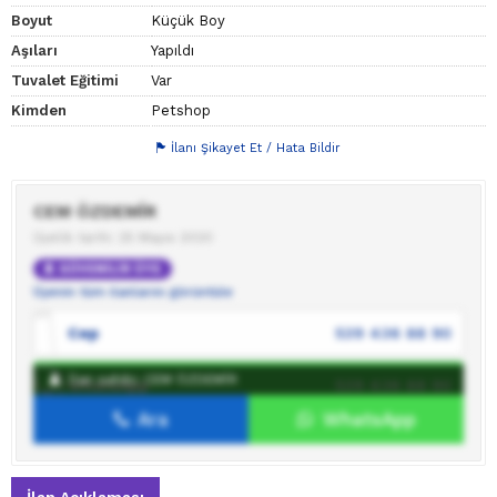
Boyut
Küçük Boy
Aşıları
Yapıldı
Tuvalet Eğitimi
Var
Kimden
Petshop
İlanı Şikayet Et / Hata Bildir
CEM ÖZDEMİR
Üyelik tarihi: 25 Mayıs 2020
GÜVENİLİR ÜYE
Üyenin tüm ilanlarını görüntüle
Cep
539 436 88 90
İlan sahibi: CEM ÖZDEMİR
WhatsApp
539 436 88 90
Ara
WhatsApp
İlan sahibine mesaj gönder