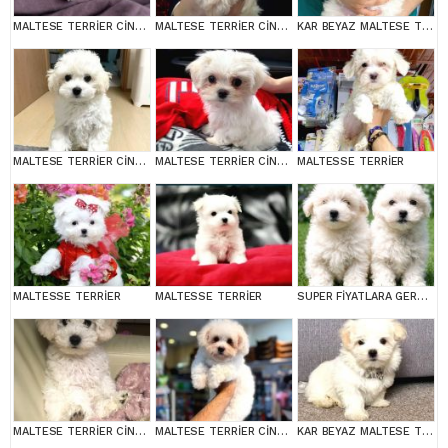
MALTESE TERRİER CİNSİ YAVRULAR
MALTESE TERRİER CİNSİ YAVRULAR
KAR BEYAZ MALTESE TERRİER CİNSLERİ
MALTESE TERRİER CİNSİ YAVRULAR
MALTESE TERRİER CİNSİ YAVRULAR
MALTESSE TERRİER
MALTESSE TERRİER
MALTESSE TERRİER
SUPER FİYATLARA GERÇEK MALTESE YAVRULAR
MALTESE TERRİER CİNSİ YAVRULAR
MALTESE TERRİER CİNSİ YAVRULAR
KAR BEYAZ MALTESE TERRİER CİNSLERİ