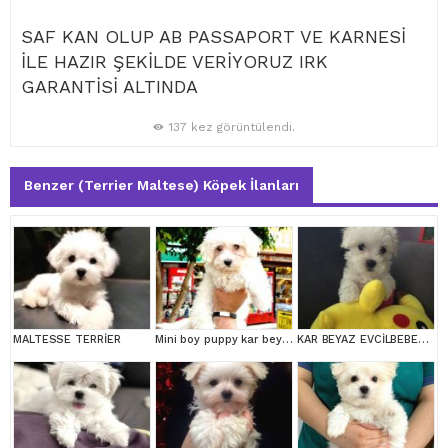
SAF KAN OLUP AB PASSAPORT VE KARNESİ
İLE HAZIR ŞEKİLDE VERİYORUZ IRK
GARANTİSİ ALTINDA
137 kez görüntülendi.
Benzer (Terrier Maltese) Köpek İlanları
MALTESSE TERRİER
Mini boy puppy kar beyaz sevimli MALTESSE TERRİER CİNSİ
KAR BEYAZ EVCİLBEBEKLER EV ÜRETİMİ MALTESSE TERRİER