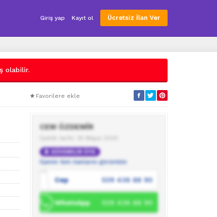
Ücretsiz İlan Ver
Giriş yap
Kayıt ol
 olabilir.
Favorilere ekle
CEM ÖZDEMİR
Üyelik tarihi: 25 Mayıs 2020
GÜVENİLİR ÜYE
Üyenin tüm ilanlarını görüntüle
Cep
539 436 88 90
WhatsApp
539 436 88 90