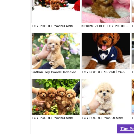
TOY POODLE YAVRULARIM
KIPKIRMIZI RED TOY POODLE SEVİMLİ YAVRULAR
T
Safkan Toy Poodle Bebeklerimiz
TOY POODLE SEVİMLİ YAVRULAR EV ÜRETİMİ
T
TOY POODLE YAVRULARIM
TOY POODLE YAVRULARIM
T
Tüm Poo