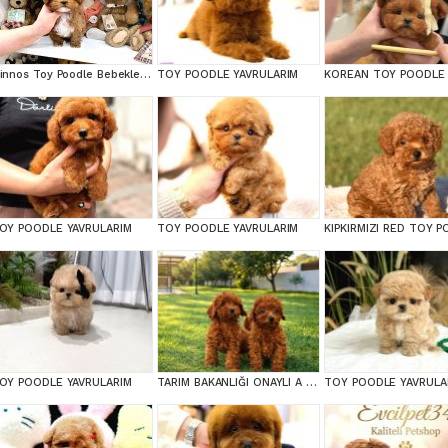
Minnos Toy Poodle Bebeklerimiz
TOY POODLE YAVRULARIM
OY POODLE YAVRULARIM
TOY POODLE YAVRULARIM
OY POODLE YAVRULARIM
TARIM BAKANLIĞI ONAYLI A KALİTE TOY YAVRULAR
TOY POODLE YAVRULA