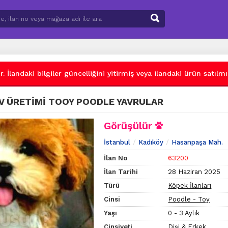
 İlandaki bilgiler güncelliğini yitirmiş veya ilandaki ürün satılmış
EV ÜRETİMİ TOOY POODLE YAVRULAR
Görüşülür
İstanbul
Kadıköy
Hasanpaşa Mah.
İlan No
63200
İlan Tarihi
28 Haziran 2025
Türü
Köpek İlanları
Cinsi
Poodle - Toy
Yaşı
0 - 3 Aylık
Cinsiyeti
Dişi & Erkek