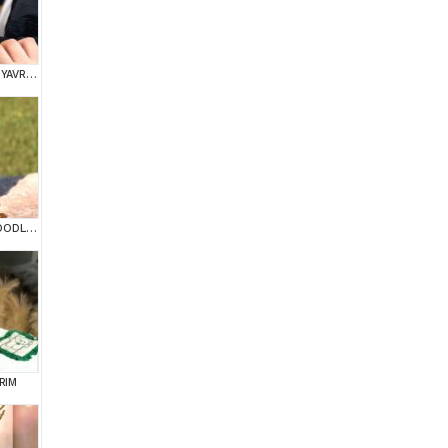
KOREAN TOY POODLE YAVRULARIM
KIPKIRMIZI RED TOY POODLE SEVİMLİ YAVRULAR
RIM