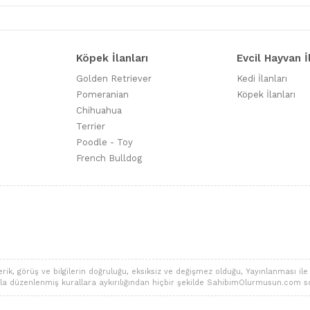
Köpek İlanları
Evcil Hayvan İ
Golden Retriever
Kedi İlanları
Pomeranian
Köpek İlanları
Chihuahua
Terrier
Poodle - Toy
French Bulldog
 görüş ve bilgilerin doğruluğu, eksiksiz ve değişmez olduğu, Yayınlanması ile ilgi
alarla düzenlenmiş kurallara aykırılığından hiçbir şekilde SahibimOlurmusun.com s