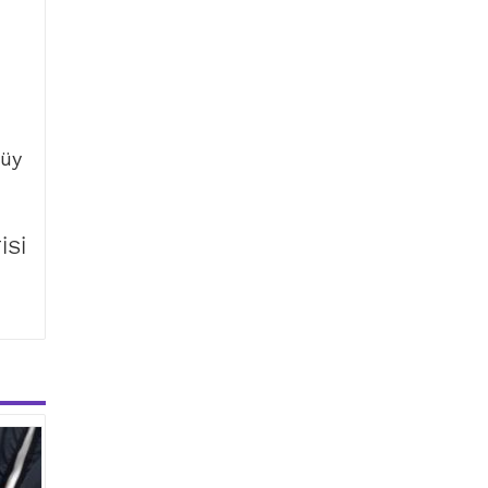
tüy
İSİ