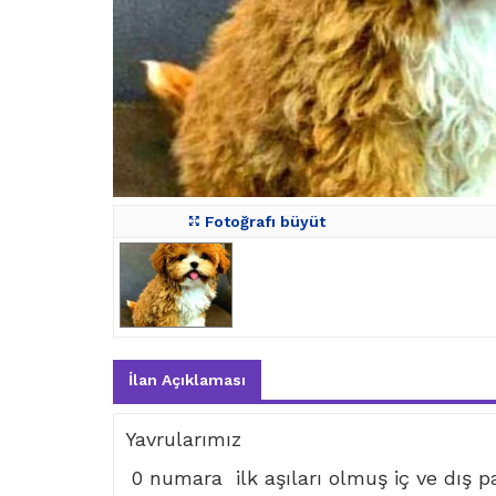
Fotoğrafı büyüt
İlan Açıklaması
Yavrularımız
0 numara ilk aşıları olmuş iç ve dış par