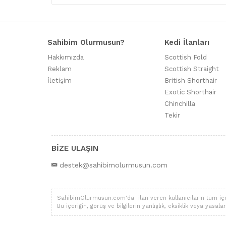
Sahibim Olurmusun?
Kedi İlanları
Hakkımızda
Scottish Fold
Reklam
Scottish Straight
İletişim
British Shorthair
Exotic Shorthair
Chinchilla
Tekir
BİZE ULAŞIN
destek@sahibimolurmusun.com
SahibimOlurmusun.com'da ilan veren kullanıcıların tüm içerik,
Bu içeriğin, görüş ve bilgilerin yanlışlık, eksiklik veya yas