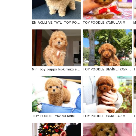
EN AKILLI VE TATLI TOY POODLE BEBEKLERIMIZ
TOY POODLE YAVRULARIM
Mini boy puppy kıpkırmızı ev üretimi TOOY POODLE
TOY POODLE SEVİMLİ YAVRULAR EV ÜRETİMİ
T
TOY POODLE YAVRULARIM
TOY POODLE YAVRULARIM
T