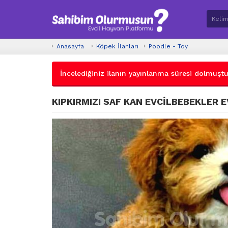
Anasayfa
Köpek İlanları
Poodle - Toy
İncelediğiniz ilanın yayınlanma süresi dolmuştur.
KIPKIRMIZI SAF KAN EVCİLBEBEKLER 