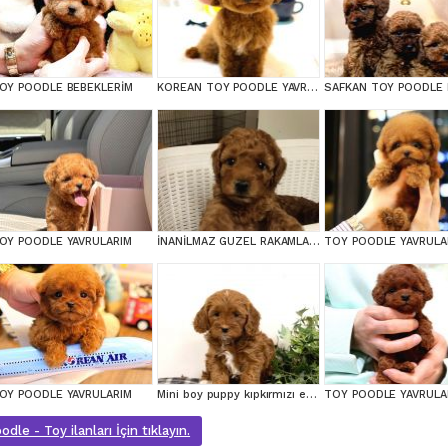
OY POODLE BEBEKLERİM
KOREAN TOY POODLE YAVRULARIM
OY POODLE YAVRULARIM
İNANİLMAZ GUZEL RAKAMLARA GERÇEK TOY YAVRULAR
TOY POODLE YAVRULA
OY POODLE YAVRULARIM
Mini boy puppy kıpkırmızı ev üretimi TOOY POODLE
TOY POODLE YAVRULA
dle - Toy ilanları İçin tıklayın.