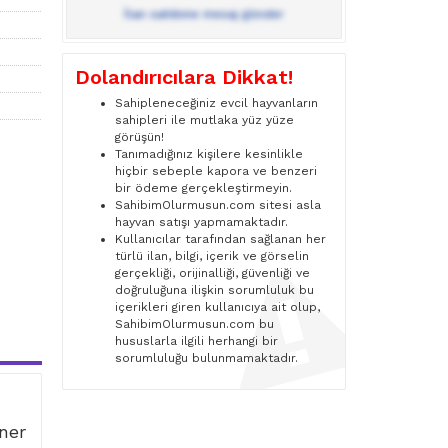
İlan sahibine mesaj gönder
Dolandırıcılara Dikkat!
Sahipleneceğiniz evcil hayvanların
sahipleri ile mutlaka yüz yüze
görüşün!
Tanımadığınız kişilere kesinlikle
hiçbir sebeple kapora ve benzeri
bir ödeme gerçekleştirmeyin.
SahibimOlurmusun.com sitesi asla
hayvan satışı yapmamaktadır.
Kullanıcılar tarafından sağlanan her
türlü ilan, bilgi, içerik ve görselin
gerçekliği, orijinalliği, güvenliği ve
doğruluğuna ilişkin sorumluluk bu
içerikleri giren kullanıcıya ait olup,
SahibimOlurmusun.com bu
hususlarla ilgili herhangi bir
sorumluluğu bulunmamaktadır.
iner