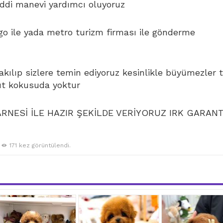
di manevi yardımcı oluyoruz
go ile yada metro turizm firması ile gönderme
bakılıp sizlere temin ediyoruz kesinlikle büyümezler 
ut kokusuda yoktur
NESİ İLE HAZIR ŞEKİLDE VERİYORUZ IRK GARANT
171 kez görüntülendi.