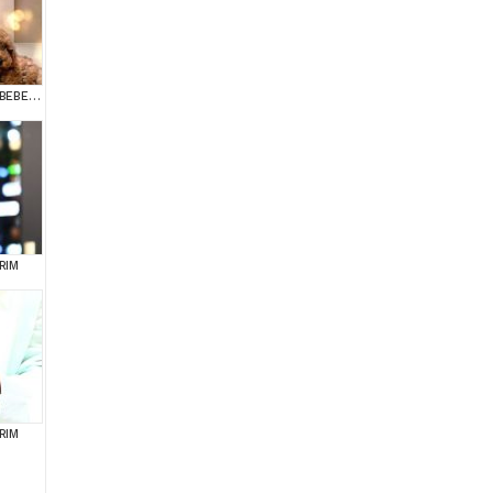
SAFKAN TOY POODLE BEBEKLERİMİZ BAKIRKÖY
RIM
RIM