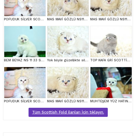
POFUDUK SİLVER SCOTTİSH FOLD
MAS MAVİ GÖZLÜ NS1133 SCOTTİSH FOLD erkek
MAS MAVİ GÖZLÜ NS1133 SCOTTİSH FOLD erkek
BEM BEYAZ NS 11 33 SCOTTİSH FOLD
Yok böyle güzellikte silver scottish fold
TOP KAFA GRİ SCOTTİSH FOLD
POFUDUK SİLVER SCOTTİSH FOLD
MAS MAVİ GÖZLÜ NS1133 SCOTTİSH FOLD erkek
MUHTEŞEM YÜZ HATINA SAHİP SİLVER SCOTTİSH FOLD
Tüm Scottish Fold ilanları İçin tıklayın.