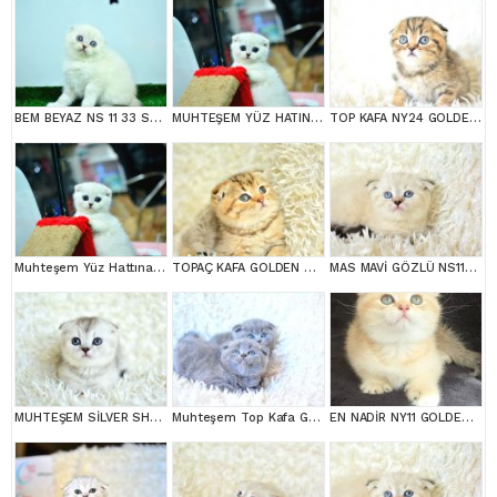
BEM BEYAZ NS 11 33 SCOTTİSH FOLD
MUHTEŞEM YÜZ HATINA SAHİP SİLVER SCOTTİSH FOLD
TOP KAFA NY24 GOLDEN SCOTTİSH FOLD
Muhteşem Yüz Hattına Sahip Silver Scottish Fold
TOPAÇ KAFA GOLDEN SCOTTİSH FOLD
MAS MAVİ GÖZLÜ NS1133 SCOTTİSH FOLD
MUHTEŞEM SİLVER SHADED SCOTTİSH FOLD
Muhteşem Top Kafa Gri Scottish Fold
EN NADİR NY11 GOLDEN SCOTTİSH FOLD YAVRUMUZ