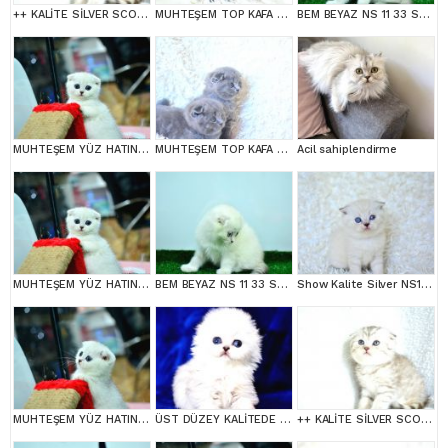
++ KALİTE SİLVER SCOTTİSH FOLD
MUHTEŞEM TOP KAFA GRİ SCOTTİSH FOLD
BEM BEYAZ NS 11 33 SCOTTİSH FOLD
MUHTEŞEM YÜZ HATINA SAHİP SİLVER SCOTTİSH FOLD
MUHTEŞEM TOP KAFA GRİ SCOTTİSH YAVRULAR
Acil sahiplendirme
MUHTEŞEM YÜZ HATINA SAHİP SİLVER SCOTTİSH FOLD
BEM BEYAZ NS 11 33 SCOTTİSH FOLD
Show Kalite Silver NS1133 Scottish Fold Yavrumuz
MUHTEŞEM YÜZ HATINA SAHİP SİLVER SCOTTİSH FOLD
ÜST DÜZEY KALİTEDE SCOTTİSH FOLD LONGHAİR NS1133
++ KALİTE SİLVER SCOTTİSH FOLD