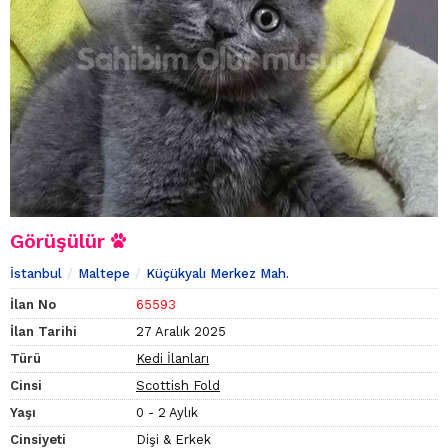
Görüşülür
İstanbul
Maltepe
Küçükyalı Merkez Mah.
İlan No
65593
İlan Tarihi
27 Aralık 2025
Türü
Kedi İlanları
Cinsi
Scottish Fold
Yaşı
0 - 2 Aylık
Cinsiyeti
Dişi & Erkek