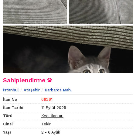
Sahiplendirme
İstanbul
Ataşehir
Barbaros Mah.
İlan No
66261
İlan Tarihi
11 Eylül 2025
Türü
Kedi İlanları
Cinsi
Tekir
Yaşı
2 - 6 Aylık