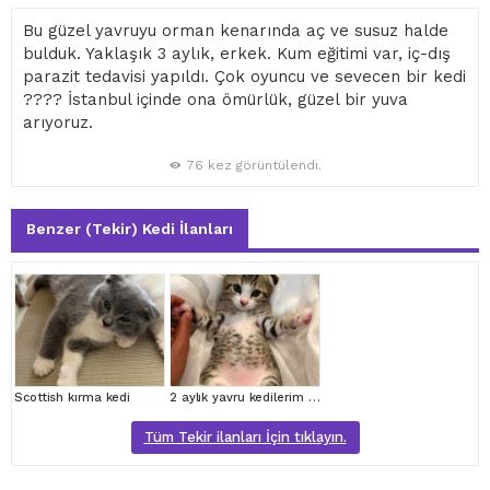
Bu güzel yavruyu orman kenarında aç ve susuz halde
bulduk. Yaklaşık 3 aylık, erkek. Kum eğitimi var, iç-dış
parazit tedavisi yapıldı. Çok oyuncu ve sevecen bir kedi
???? İstanbul içinde ona ömürlük, güzel bir yuva
arıyoruz.
76 kez görüntülendi.
Benzer (Tekir) Kedi İlanları
Scottish kırma kedi
2 aylık yavru kedilerim için, hayvan sever bir aile arıyorum
Tüm Tekir ilanları İçin tıklayın.