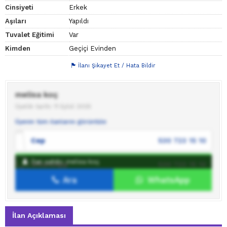
Cinsiyeti
Erkek
Aşıları
Yapıldı
Tuvalet Eğitimi
Var
Kimden
Geçiçi Evinden
İlanı Şikayet Et / Hata Bildir
melisa koç
Üyelik tarihi: 11 Eylül 2025
Üyenin tüm ilanlarını görüntüle
Cep
530 723 15 10
İlan sahibi: melisa koç
WhatsApp
530 723 15 10
Ara
WhatsApp
İlan sahibine mesaj gönder
İlan Açıklaması