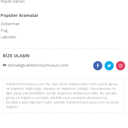
Köpek İlanları
Popüler Aramalar
Doberman
Pug
Labrador
BİZE ULAŞIN
destek@sahibimolurmusun.com
SahibimOlurmusun.com'da ilan veren kullanıcıların tüm içerik, görüş
ve bilgilerin doğruluğu, eksiksiz ve değişmez olduğu, Yayınlanması ile
ilgili yasal yükümlülükler içeriği oluşturan kullanıcıya aittir. Bu içeriğin,
görüş ve bilgilerin yanlışlık, eksiklik veya yasalarla düzenlenmiş
kurallara aykırılığından hiçbir şekilde SahibimOlurmusun.com sorumlu
değildir.