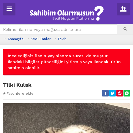
Anasayfa
Kedi İlanları
Tekir
İncelediğiniz ilanın yayınlanma süresi dolmuştur.
İlandaki bilgiler güncelliğini yitirmiş veya ilandaki ürün
satılmış olabilir.
Tilki Kulak
Favorilere ekle