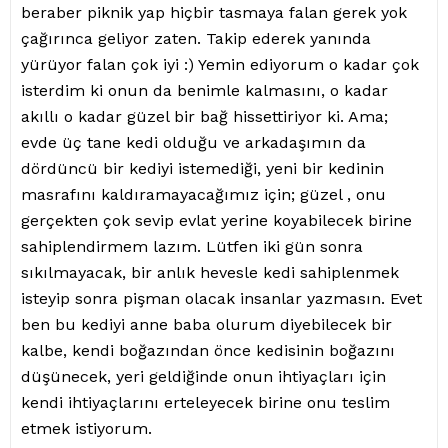
beraber piknik yap hiçbir tasmaya falan gerek yok
çağırınca geliyor zaten. Takip ederek yanında
yürüyor falan çok iyi :) Yemin ediyorum o kadar çok
isterdim ki onun da benimle kalmasını, o kadar
akıllı o kadar güzel bir bağ hissettiriyor ki. Ama;
evde üç tane kedi olduğu ve arkadaşımın da
dördüncü bir kediyi istemediği, yeni bir kedinin
masrafını kaldıramayacağımız için; güzel , onu
gerçekten çok sevip evlat yerine koyabilecek birine
sahiplendirmem lazım. Lütfen iki gün sonra
sıkılmayacak, bir anlık hevesle kedi sahiplenmek
isteyip sonra pişman olacak insanlar yazmasın. Evet
ben bu kediyi anne baba olurum diyebilecek bir
kalbe, kendi boğazından önce kedisinin boğazını
düşünecek, yeri geldiğinde onun ihtiyaçları için
kendi ihtiyaçlarını erteleyecek birine onu teslim
etmek istiyorum.