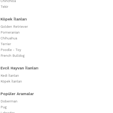
Chinchilla
Tekir
Köpek İlanları
Golden Retriever
Pomeranian
Chihuahua
Terrier
Poodle - Toy
French Bulldog
Evcil Hayvan İlanları
Kedi İlanları
Köpek İlanları
Popüler Aramalar
Doberman
Pug
Labrador