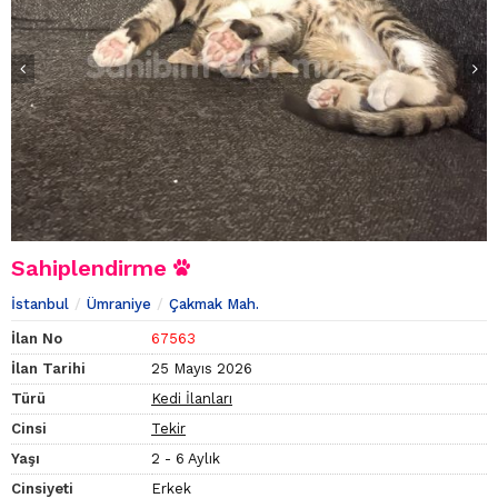
Sahiplendirme
İstanbul
Ümraniye
Çakmak Mah.
İlan No
67563
İlan Tarihi
25 Mayıs 2026
Türü
Kedi İlanları
Cinsi
Tekir
Yaşı
2 - 6 Aylık
Cinsiyeti
Erkek