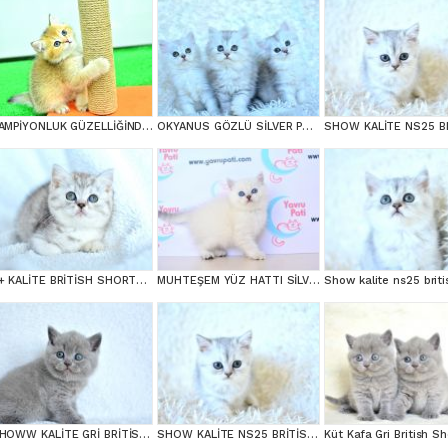
ŞAMPİYONLUK GÜZELLİĞİNDE NY12 GOLDEN BRİTİSH SHORTHAİR
OKYANUS GÖZLÜ SİLVER POİNT BRİTİSH SHORTHAİR YAVRUMUZ
++ KALİTE BRİTİSH SHORTHAİR
MUHTEŞEM YÜZ HATTI SİLVER BRİTİSH SHORTHAİRNS1133
SHOWW KALİTE GRİ BRİTİSH SHORTHAİR YAVRUMUZ
SHOW KALİTE NS25 BRİTİSH SHORTHAİR YAVRUMUZ DİŞİ
Küt Kafa Gri British Sh