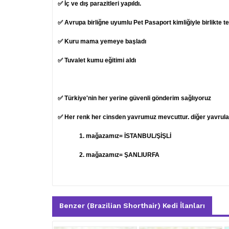
✅ İç ve dış parazitleri yapıldı.
✅ Avrupa birliğne uyumlu Pet Pasaport kimliğiyle birlikte t
✅ Kuru mama yemeye başladı
✅ Tuvalet kumu eğitimi aldı
✅ Türkiye'nin her yerine güvenli gönderim sağlıyoruz
✅ Her renk her cinsden yavrumuz mevcuttur. diğer yavruları
1.
mağazamız= İSTANBUL/ŞİŞLİ
2. mağazamız= ŞANLIURFA
Benzer (Brazilian Shorthair) Kedi İlanları