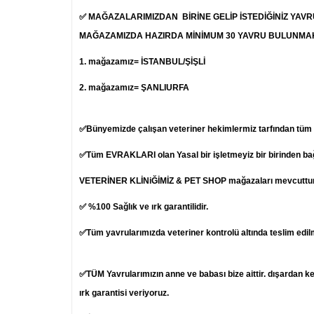
✅ MAĞAZALARIMIZDAN BİRİNE GELİP İSTEDİĞİNİZ YAV
MAĞAZAMIZDA HAZIRDA MİNİMUM 30 YAVRU BULUNMA
1.
mağazamız= İSTANBUL/ŞİŞLİ
2. mağazamız= ŞANLIURFA
✅Bünyemizde çalışan veteriner hekimlermiz tarfından tüm ya
✅Tüm EVRAKLARI olan Yasal bir işletmeyiz bir birinden b
VETERİNER KLİNiĞİMİZ & PET SHOP mağazaları mevcuttur
✅ %100 Sağlık ve ırk garantilidir.
✅Tüm yavrularımızda veteriner kontrolü altında teslim edil
✅TÜM Yavrularımızın anne ve babası bize aittir. dışardan k
ırk garantisi veriyoruz.