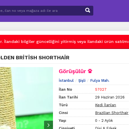
 İlandaki bilgiler güncelliğini yitirmiş veya ilandaki ürün satılmış
OLDEN BRİTİSH SHORTHAİR
Görüşülür
İstanbul
Şişli
Fulya Mah.
İlan No
57027
İlan Tarihi
29 Haziran 2026
Türü
Kedi İlanları
Cinsi
Brazilian Shorthair
Yaşı
0 - 2 Aylık
Cinsiyeti
Dişi & Erkek