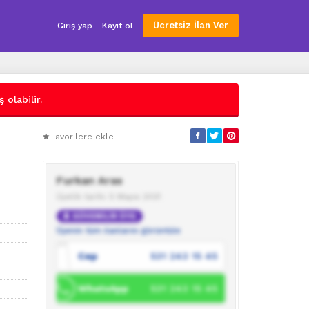
Ücretsiz İlan Ver
Giriş yap
Kayıt ol
 olabilir.
Favorilere ekle
Furkan Aras
Üyelik tarihi: 5 Mayıs 2021
GÜVENİLİR ÜYE
Üyenin tüm ilanlarını görüntüle
Cep
531 243 15 45
WhatsApp
531 243 15 45