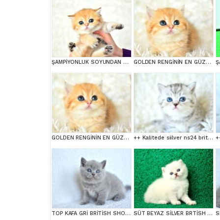
ŞAMPİYONLUK SOYUNDAN NY11 GOLDEN BRİTİSH SHORTHAİR
GOLDEN RENGİNİN EN GÜZEL TONU NY11 BRİTİSH SHORTHAİR
GOLDEN RENGİNİN EN GÜZEL TONU NY11 BRİTİSH SHORTHAİR
++ Kalitede siilver ns24 british shorthair
TOP KAFA GRİ BRİTİSH SHORTHAİR YAVRUMUZ
SÜT BEYAZ SİLVER BRTİSH SHORTHAİR NS1133