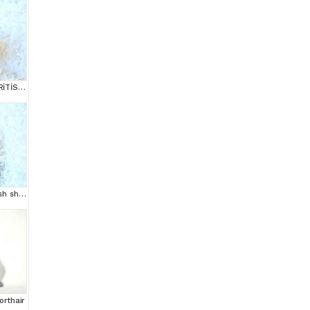
SHOW KALİTE NS25 BRİTİSH SHORTHAİR YAVRUMUZ DİŞİ
Show kalite ns25 british shorthair yavrumuz
orthair