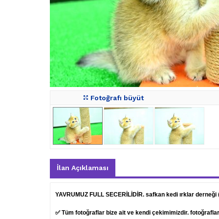
Fotoğrafı büyüt
İlan Açıklaması
YAVRUMUZ FULL SECERİLİDİR. safkan kedi ırklar derneği
✅ Tüm fotoğraflar bize ait ve kendi çekimimizdir. fotoğrafl