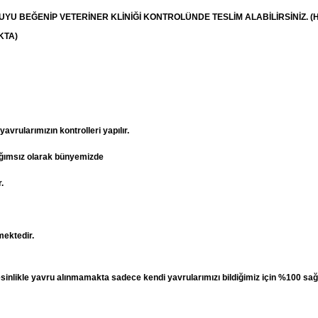
RUYU BEĞENİP
VETERİNER
KLİNİĞİ KONTROLÜNDE TESLİM ALABİLİRSİNİZ. (
KTA)
vrularımızın kontrolleri yapılır.
ağımsız olarak bünyemizde
.
mektedir.
esinlikle yavru alınmamakta sadece kendi yavrularımızı bildiğimiz için %100 sağ