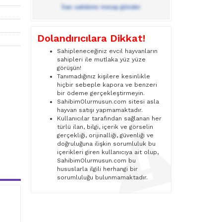
İlan sahibine mesaj gönder
Dolandırıcılara Dikkat!
Sahipleneceğiniz evcil hayvanların
sahipleri ile mutlaka yüz yüze
görüşün!
Tanımadığınız kişilere kesinlikle
hiçbir sebeple kapora ve benzeri
bir ödeme gerçekleştirmeyin.
SahibimOlurmusun.com sitesi asla
hayvan satışı yapmamaktadır.
Kullanıcılar tarafından sağlanan her
türlü ilan, bilgi, içerik ve görselin
gerçekliği, orijinalliği, güvenliği ve
doğruluğuna ilişkin sorumluluk bu
içerikleri giren kullanıcıya ait olup,
SahibimOlurmusun.com bu
hususlarla ilgili herhangi bir
sorumluluğu bulunmamaktadır.