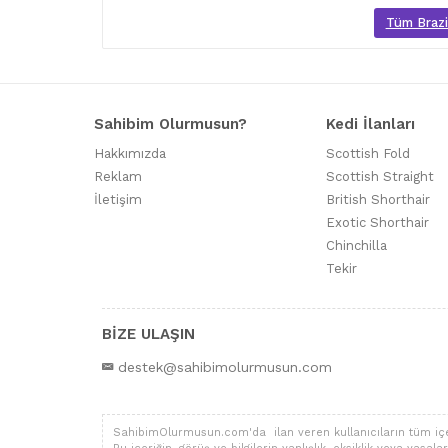
Tüm Brazil
Sahibim Olurmusun?
Kedi İlanları
Hakkımızda
Scottish Fold
Reklam
Scottish Straight
İletişim
British Shorthair
Exotic Shorthair
Chinchilla
Tekir
BİZE ULAŞIN
destek@sahibimolurmusun.com
SahibimOlurmusun.com'da ilan veren kullanıcıların tüm içerik,