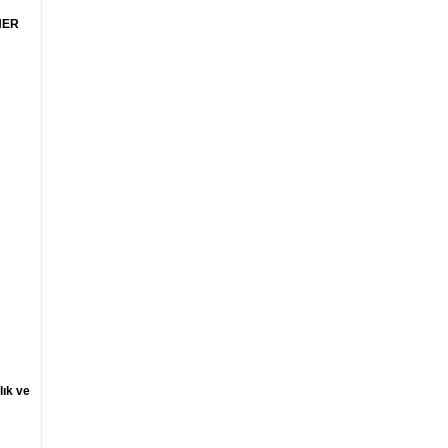
HER
lık ve