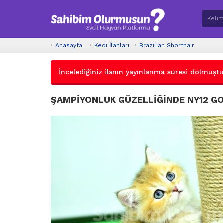
Anasayfa
Kedi İlanları
Brazilian Shorthair
İncelediğiniz ilanın yayınlanma süresi dolmuştur.
ŞAMPİYONLUK GÜZELLİĞİNDE NY12 G