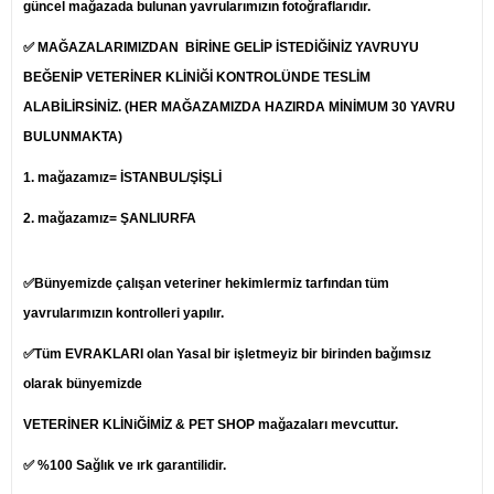
güncel mağazada bulunan yavrularımızın fotoğraflarıdır.
✅ MAĞAZALARIMIZDAN BİRİNE GELİP İSTEDİĞİNİZ YAVRUYU
BEĞENİP
VETERİNER
KLİNİĞİ KONTROLÜNDE TESLİM
ALABİLİRSİNİZ. (HER MAĞAZAMIZDA HAZIRDA MİNİMUM 30 YAVRU
BULUNMAKTA)
1.
mağazamız= İSTANBUL/ŞİŞLİ
2. mağazamız= ŞANLIURFA
✅Bünyemizde çalışan veteriner hekimlermiz tarfından tüm
yavrularımızın kontrolleri yapılır.
✅Tüm EVRAKLARI olan Yasal bir işletmeyiz bir birinden bağımsız
olarak bünyemizde
VETERİNER KLİNiĞİMİZ & PET SHOP mağazaları mevcuttur.
✅ %100 Sağlık ve ırk garantilidir.