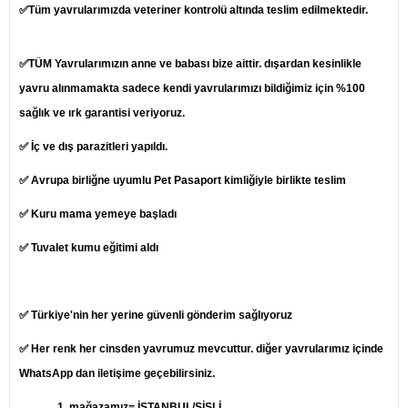
✅Tüm yavrularımızda veteriner kontrolü altında teslim edilmektedir.
✅TÜM Yavrularımızın anne ve babası bize aittir. dışardan kesinlikle
yavru alınmamakta sadece kendi yavrularımızı bildiğimiz için %100
sağlık ve ırk garantisi veriyoruz.
✅ İç ve dış parazitleri yapıldı.
✅ Avrupa birliğne uyumlu Pet Pasaport kimliğiyle birlikte teslim
✅ Kuru mama yemeye başladı
✅ Tuvalet kumu eğitimi aldı
✅ Türkiye'nin her yerine güvenli gönderim sağlıyoruz
✅ Her renk her cinsden yavrumuz mevcuttur. diğer yavrularımız içinde
WhatsApp dan iletişime geçebilirsiniz.
1.
mağazamız= İSTANBUL/ŞİŞLİ