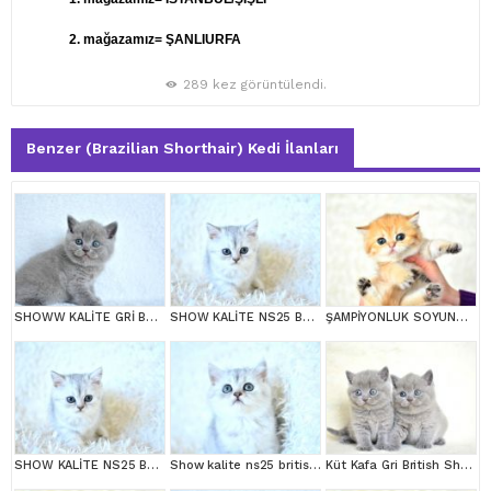
2. mağazamız= ŞANLIURFA
289 kez görüntülendi.
Benzer (Brazilian Shorthair) Kedi İlanları
SHOWW KALİTE GRİ BRİTİSH SHORTHAİR YAVRUMUZ
SHOW KALİTE NS25 BRİTİSH SHORTHAİR YAVRUMUZ DİŞİ
ŞAMPİYONLUK SOYUNDAN NY11 GOLDEN BRİTİSH SHORTHAİR
SHOW KALİTE NS25 BRİTİSH SHORTHAİR YAVRUMUZ DİŞİ
Show kalite ns25 british shorthair yavrumuz
Küt Kafa Gri British Shorthair