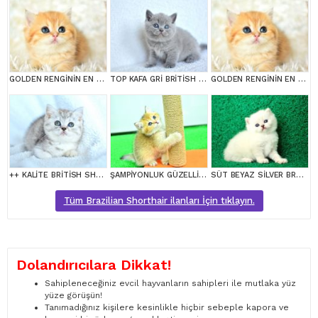
GOLDEN RENGİNİN EN GÜZEL TONU NY11 BRİTİSH SHORTHAİR
TOP KAFA GRİ BRİTİSH SHORTHAİR YAVRUMUZ
GOLDEN RENGİNİN EN GÜZEL TONU NY11 BRİTİSH SHORTHAİR
++ KALİTE BRİTİSH SHORTHAİR
ŞAMPİYONLUK GÜZELLİĞİNDE NY12 GOLDEN BRİTİSH SHORTHAİR
SÜT BEYAZ SİLVER BRTİSH SHORTHAİR NS1133
Tüm Brazilian Shorthair ilanları İçin tıklayın.
Dolandırıcılara Dikkat!
Sahipleneceğiniz evcil hayvanların sahipleri ile mutlaka yüz
yüze görüşün!
Tanımadığınız kişilere kesinlikle hiçbir sebeple kapora ve