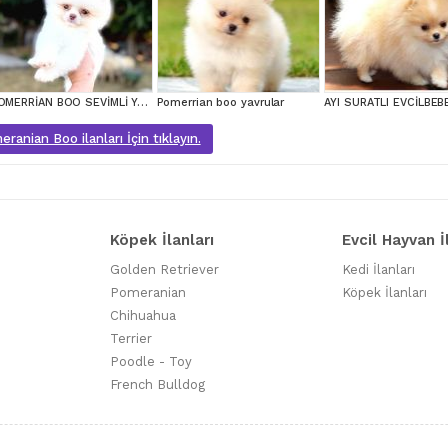
POMERRİAN BOO SEVİMLİ YAVRULAR
Pomerrian boo yavrular
anian Boo ilanları İçin tıklayın.
Köpek İlanları
Evcil Hayvan İ
Golden Retriever
Kedi İlanları
Pomeranian
Köpek İlanları
Chihuahua
Terrier
Poodle - Toy
French Bulldog