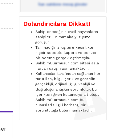
İlan sahibine mesaj gönder
Dolandırıcılara Dikkat!
Sahipleneceğiniz evcil hayvanların
sahipleri ile mutlaka yüz yüze
görüşün!
Tanımadığınız kişilere kesinlikle
hiçbir sebeple kapora ve benzeri
bir ödeme gerçekleştirmeyin.
SahibimOlurmusun.com sitesi asla
hayvan satışı yapmamaktadır.
Kullanıcılar tarafından sağlanan her
türlü ilan, bilgi, içerik ve görselin
gerçekliği, orijinalliği, güvenliği ve
doğruluğuna ilişkin sorumluluk bu
içerikleri giren kullanıcıya ait olup,
SahibimOlurmusun.com bu
hususlarla ilgili herhangi bir
sorumluluğu bulunmamaktadır.
ner