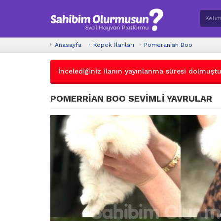
Anasayfa
Köpek İlanları
Pomeranian Boo
İncelediğiniz ilanın yayınlanma süresi dolmuştur.
POMERRİAN BOO SEVİMLİ YAVRULAR