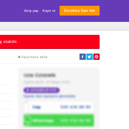
Ücretsiz İlan Ver
Giriş yap
Kayıt ol
 olabilir.
Favorilere ekle
CEM ÖZDEMİR
Üyelik tarihi: 25 Mayıs 2020
GÜVENİLİR ÜYE
Üyenin tüm ilanlarını görüntüle
Cep
539 436 88 90
WhatsApp
539 436 88 90