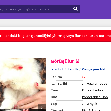
 İlandaki bilgiler güncelliğini yitirmiş veya ilandaki ürün satılmış
Görüşülür
İstanbul
Pendik
Çamçeşme Mah.
İlan No
67653
İlan Tarihi
24 Haziran 2026
Türü
Köpek İlanları
Cinsi
Pomeranian Boo
Yaşı
0 - 3 Aylık
Cinsiyeti
Dişi & Erkek