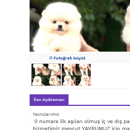
Fotoğrafı büyüt
İlan Açıklaması
Yavrularımız
0 numara ilk aşıları olmuş iç ve dış par
hizmetimiz mevcut YAVRUMUZ için mad