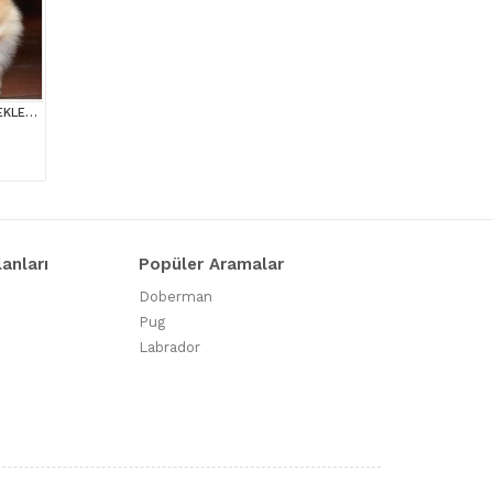
AYI SURATLI EVCİLBEBEKLER MİNİ PUPPY BOY POMERRİAN BOO
lanları
Popüler Aramalar
Doberman
Pug
Labrador