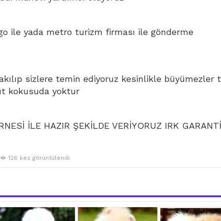
go ile yada metro turizm firması ile gönderme
bakılıp sizlere temin ediyoruz kesinlikle büyümezler 
ut kokusuda yoktur
NESİ İLE HAZIR ŞEKİLDE VERİYORUZ IRK GARANTİ
126 kez görüntülendi.