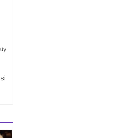
tüy
Sİ