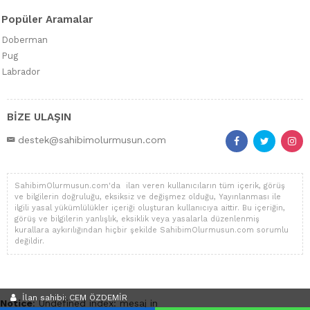
Popüler Aramalar
Doberman
Pug
Labrador
BİZE ULAŞIN
destek@sahibimolurmusun.com
SahibimOlurmusun.com'da ilan veren kullanıcıların tüm içerik, görüş
ve bilgilerin doğruluğu, eksiksiz ve değişmez olduğu, Yayınlanması ile
ilgili yasal yükümlülükler içeriği oluşturan kullanıcıya aittir. Bu içeriğin,
görüş ve bilgilerin yanlışlık, eksiklik veya yasalarla düzenlenmiş
kurallara aykırılığından hiçbir şekilde SahibimOlurmusun.com sorumlu
değildir.
İlan sahibi: CEM ÖZDEMİR
Notice
: Undefined index: mesaj in