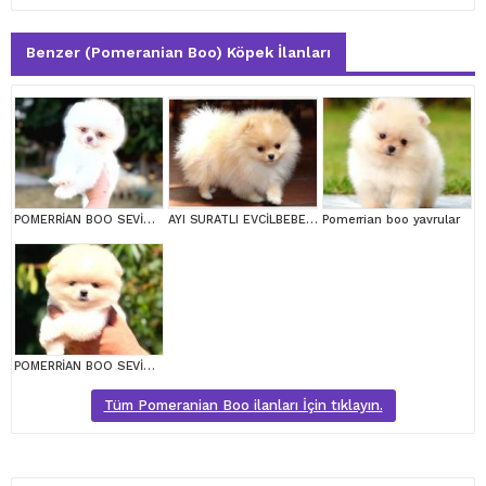
Benzer (Pomeranian Boo) Köpek İlanları
POMERRİAN BOO SEVİMLİ YAVRULAR
AYI SURATLI EVCİLBEBEKLER MİNİ PUPPY BOY POMERRİAN BOO
Pomerrian boo yavrular
POMERRİAN BOO SEVİMLİ YAVRULAR
Tüm Pomeranian Boo ilanları İçin tıklayın.