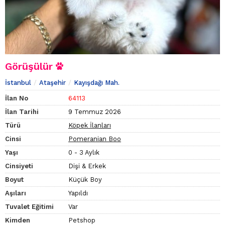
Görüşülür
İstanbul
Ataşehir
Kayışdağı Mah.
İlan No
64113
İlan Tarihi
9 Temmuz 2026
Türü
Köpek İlanları
Cinsi
Pomeranian Boo
Yaşı
0 - 3 Aylık
Cinsiyeti
Dişi & Erkek
Boyut
Küçük Boy
Aşıları
Yapıldı
Tuvalet Eğitimi
Var
Kimden
Petshop