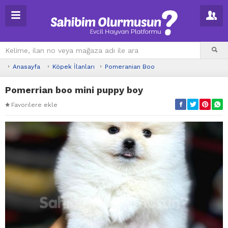
Anasayfa
Köpek İlanları
Pomeranian Boo
Pomerrian boo mini puppy boy
Favorilere ekle