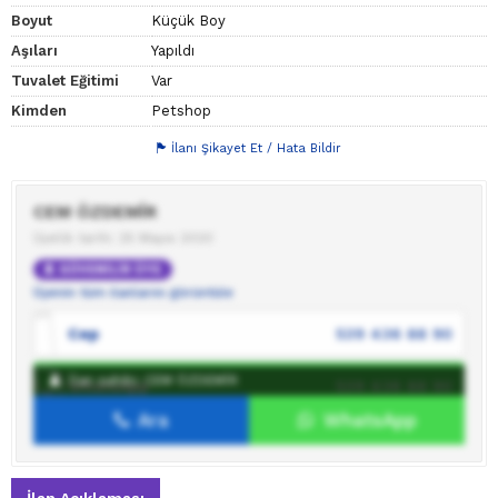
Boyut
Küçük Boy
Aşıları
Yapıldı
Tuvalet Eğitimi
Var
Kimden
Petshop
İlanı Şikayet Et / Hata Bildir
CEM ÖZDEMİR
Üyelik tarihi: 25 Mayıs 2020
GÜVENİLİR ÜYE
Üyenin tüm ilanlarını görüntüle
Cep
539 436 88 90
İlan sahibi: CEM ÖZDEMİR
WhatsApp
539 436 88 90
Ara
WhatsApp
İlan sahibine mesaj gönder