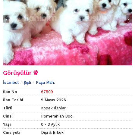
Görüşülür
İstanbul
Şişli
Paşa Mah.
İlan No
67509
İlan Tarihi
9 Mayıs 2026
Türü
Köpek İlanları
Cinsi
Pomeranian Boo
Yaşı
0 - 3 Aylık
Cinsiyeti
Dişi & Erkek