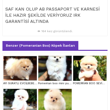
SAF KAN OLUP AB PASSAPORT VE KARNESİ
İLE HAZIR ŞEKİLDE VERİYORUZ IRK
GARANTİSİ ALTINDA
164 kez görüntülendi.
Benzer (Pomeranian Boo) Köpek İlanları
AYI SURATLI EVCİLBEBEKLER MİNİ PUPPY BOY POMERRİAN BOO
Pomerrian boo mini puppy boy
POMERRİAN BOO SEVİMLİ YAVRULAR