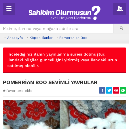
Anasayfa
Köpek İlanları
Pomeranian Boo
İncelediğiniz ilanın yayınlanma süresi dolmuştur.
İlandaki bilgiler güncelliğini yitirmiş veya ilandaki ürün
satılmış olabilir.
POMERRİAN BOO SEVİMLİ YAVRULAR
Favorilere ekle