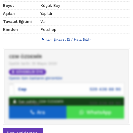
Boyut
Küçük Boy
Aşıları
Yapıldı
Tuvalet Eğitimi
Var
Kimden
Petshop
İlanı Şikayet Et / Hata Bildir
CEM ÖZDEMİR
Üyelik tarihi: 25 Mayıs 2020
GÜVENİLİR ÜYE
Üyenin tüm ilanlarını görüntüle
Cep
539 436 88 90
İlan sahibi: CEM ÖZDEMİR
WhatsApp
539 436 88 90
Ara
WhatsApp
İlan sahibine mesaj gönder