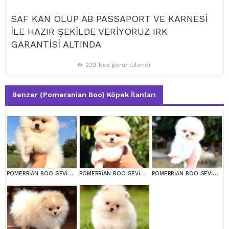
SAF KAN OLUP AB PASSAPORT VE KARNESİ
İLE HAZIR ŞEKİLDE VERİYORUZ IRK
GARANTİSİ ALTINDA
229 kez görüntülendi.
Benzer (Pomeranian Boo) Köpek İlanları
POMERRİAN BOO SEVİMLİ YAVRULAR
POMERRİAN BOO SEVİMLİ YAVRULAR
POMERRİAN BOO SEVİMLİ YAVRULAR