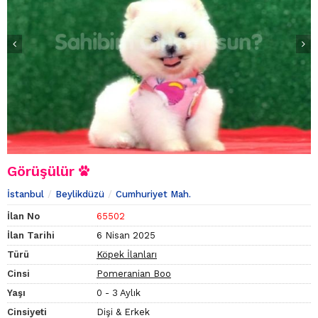
Görüşülür
İstanbul
Beylikdüzü
Cumhuriyet Mah.
İlan No
65502
İlan Tarihi
6 Nisan 2025
Türü
Köpek İlanları
Cinsi
Pomeranian Boo
Yaşı
0 - 3 Aylık
Cinsiyeti
Dişi & Erkek