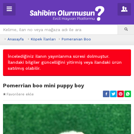
Anasayfa
Köpek İlanları
Pomeranian Boo
İncelediğiniz ilanın yayınlanma süresi dolmuştur.
İlandaki bilgiler güncelliğini yitirmiş veya ilandaki ürün
satılmış olabilir.
Pomerrian boo mini puppy boy
Favorilere ekle