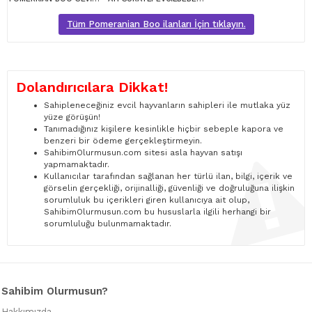
Tüm Pomeranian Boo ilanları İçin tıklayın.
Dolandırıcılara Dikkat!
Sahipleneceğiniz evcil hayvanların sahipleri ile mutlaka yüz
yüze görüşün!
Tanımadığınız kişilere kesinlikle hiçbir sebeple kapora ve
benzeri bir ödeme gerçekleştirmeyin.
SahibimOlurmusun.com sitesi asla hayvan satışı
yapmamaktadır.
Kullanıcılar tarafından sağlanan her türlü ilan, bilgi, içerik ve
görselin gerçekliği, orijinalliği, güvenliği ve doğruluğuna ilişkin
sorumluluk bu içerikleri giren kullanıcıya ait olup,
SahibimOlurmusun.com bu hususlarla ilgili herhangi bir
sorumluluğu bulunmamaktadır.
Sahibim Olurmusun?
Hakkımızda