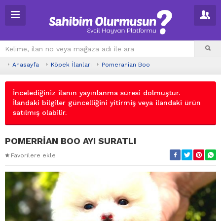
Anasayfa
Köpek İlanları
Pomeranian Boo
İncelediğiniz ilanın yayınlanma süresi dolmuştur.
İlandaki bilgiler güncelliğini yitirmiş veya ilandaki ürün
satılmış olabilir.
POMERRİAN BOO AYI SURATLI
Favorilere ekle