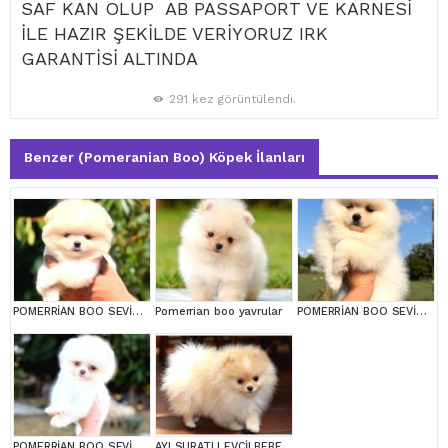
SAF KAN OLUP AB PASSAPORT VE KARNESİ
İLE HAZIR ŞEKİLDE VERİYORUZ IRK
GARANTİSİ ALTINDA
291 kez görüntülendi.
Benzer (Pomeranian Boo) Köpek İlanları
POMERRİAN BOO SEVİMLİ YAVRULAR
Pomerrian boo yavrular
POMERRİAN BOO SEVİMLİ YAVRULAR
POMERRİAN BOO SEVİMLİ YAVRULAR
AYI SURATLI EVCİLBEBEKLER MİNİ PUPPY BOY POMERRİAN BOO