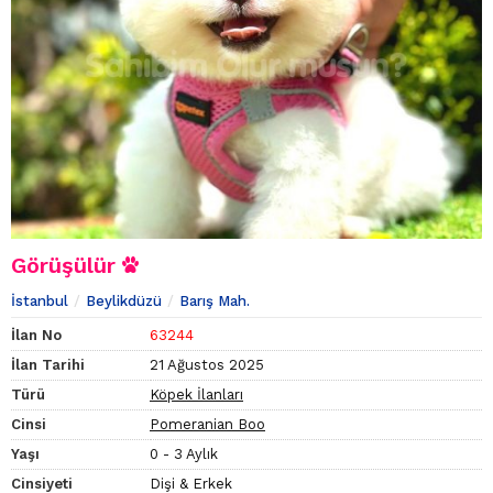
Görüşülür
İstanbul
Beylikdüzü
Barış Mah.
İlan No
63244
İlan Tarihi
21 Ağustos 2025
Türü
Köpek İlanları
Cinsi
Pomeranian Boo
Yaşı
0 - 3 Aylık
Cinsiyeti
Dişi & Erkek