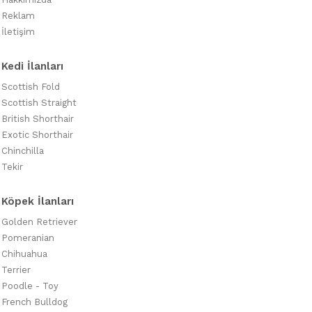
Reklam
İletişim
Kedi İlanları
Scottish Fold
Scottish Straight
British Shorthair
Exotic Shorthair
Chinchilla
Tekir
Köpek İlanları
Golden Retriever
Pomeranian
Chihuahua
Terrier
Poodle - Toy
French Bulldog