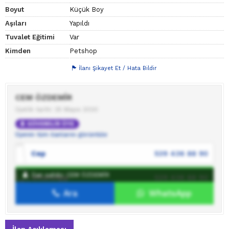
Boyut
Küçük Boy
Aşıları
Yapıldı
Tuvalet Eğitimi
Var
Kimden
Petshop
İlanı Şikayet Et / Hata Bildir
CEM ÖZDEMİR
Üyelik tarihi: 25 Mayıs 2020
GÜVENİLİR ÜYE
Üyenin tüm ilanlarını görüntüle
Cep
539 436 88 90
İlan sahibi: CEM ÖZDEMİR
WhatsApp
539 436 88 90
Ara
WhatsApp
İlan sahibine mesaj gönder