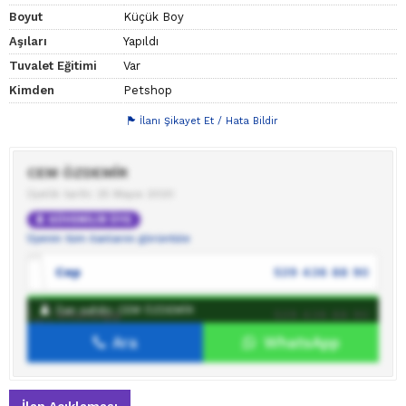
Boyut
Küçük Boy
Aşıları
Yapıldı
Tuvalet Eğitimi
Var
Kimden
Petshop
İlanı Şikayet Et / Hata Bildir
CEM ÖZDEMİR
Üyelik tarihi: 25 Mayıs 2020
GÜVENİLİR ÜYE
Üyenin tüm ilanlarını görüntüle
Cep
539 436 88 90
İlan sahibi: CEM ÖZDEMİR
WhatsApp
539 436 88 90
Ara
WhatsApp
İlan sahibine mesaj gönder