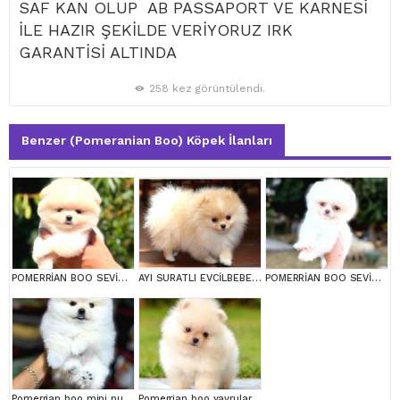
SAF KAN OLUP AB PASSAPORT VE KARNESİ
İLE HAZIR ŞEKİLDE VERİYORUZ IRK
GARANTİSİ ALTINDA
258 kez görüntülendi.
Benzer (Pomeranian Boo) Köpek İlanları
POMERRİAN BOO SEVİMLİ YAVRULAR
AYI SURATLI EVCİLBEBEKLER MİNİ PUPPY BOY POMERRİAN BOO
POMERRİAN BOO SEVİMLİ YAVRULAR
Pomerrian boo mini puppy boy
Pomerrian boo yavrular