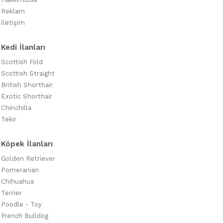
Reklam
İletişim
Kedi İlanları
Scottish Fold
Scottish Straight
British Shorthair
Exotic Shorthair
Chinchilla
Tekir
Köpek İlanları
Golden Retriever
Pomeranian
Chihuahua
Terrier
Poodle - Toy
French Bulldog