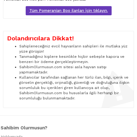
Tüm Pomeranian Boo ilanları İçin tıklayın.
Dolandırıcılara Dikkat!
Sahipleneceğiniz evcil hayvanların sahipleri ile mutlaka yüz
yüze görüşün!
Tanımadığınız kişilere kesinlikle hiçbir sebeple kapora ve
benzeri bir ödeme gerçekleştirmeyin.
SahibimOlurmusun.com sitesi asla hayvan satışı
yapmamaktadır.
Kullanıcılar tarafından sağlanan her türlü ilan, bilgi, içerik ve
görselin gerçekliği, orijinalliği, güvenliği ve doğruluğuna ilişkin
sorumluluk bu içerikleri giren kullanıcıya ait olup,
SahibimOlurmusun.com bu hususlarla ilgili herhangi bir
sorumluluğu bulunmamaktadır.
Sahibim Olurmusun?
Hakkımızda