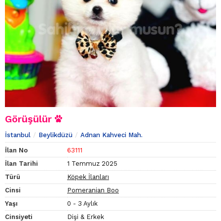
Görüşülür
İstanbul
Beylikdüzü
Adnan Kahveci Mah.
İlan No
63111
İlan Tarihi
1 Temmuz 2025
Türü
Köpek İlanları
Cinsi
Pomeranian Boo
Yaşı
0 - 3 Aylık
Cinsiyeti
Dişi & Erkek