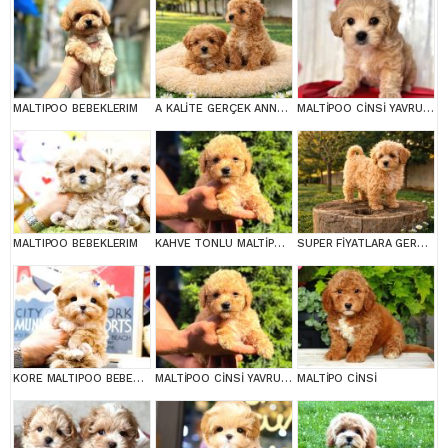
MALTIPOO BEBEKLERIM
A KALİTE GERÇEK ANNE BABA MALTİPOO YAVRULAR
MALTİPOO CİNSİ YAVRULAR EV ÜRETİMİ
MALTIPOO BEBEKLERIM
KAHVE TONLU MALTİPOO CİNSİ YAVRULAR
SUPER FİYATLARA GERÇEK MALTİPOO YAVRULAR
KORE MALTIPOO BEBEKLERIM
MALTİPOO CİNSİ YAVRULAR EV ÜRETİMİ
MALTİPO CİNSİ