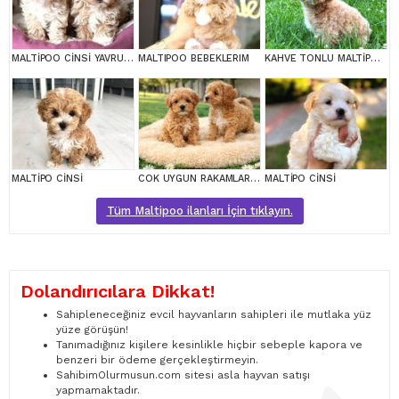
MALTİPOO CİNSİ YAVRULAR EV ÜRETİMİ
MALTIPOO BEBEKLERIM
KAHVE TONLU MALTİPOO CİNSİ YAVRULAR
MALTİPO CİNSİ
COK UYGUN RAKAMLARA GERÇEK MALTİPOO YAVRULAR
MALTİPO CİNSİ
Tüm Maltipoo ilanları İçin tıklayın.
Dolandırıcılara Dikkat!
Sahipleneceğiniz evcil hayvanların sahipleri ile mutlaka yüz
yüze görüşün!
Tanımadığınız kişilere kesinlikle hiçbir sebeple kapora ve
benzeri bir ödeme gerçekleştirmeyin.
SahibimOlurmusun.com sitesi asla hayvan satışı
yapmamaktadır.