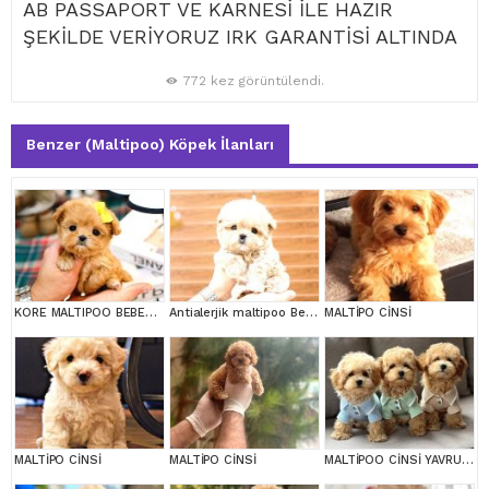
AB PASSAPORT VE KARNESİ İLE HAZIR
ŞEKİLDE VERİYORUZ IRK GARANTİSİ ALTINDA
772 kez görüntülendi.
Benzer (Maltipoo) Köpek İlanları
KORE MALTIPOO BEBEKLERIM
Antialerjik maltipoo Bebeklerim
MALTİPO CİNSİ
MALTİPO CİNSİ
MALTİPO CİNSİ
MALTİPOO CİNSİ YAVRULAR EV ÜRETİMİ