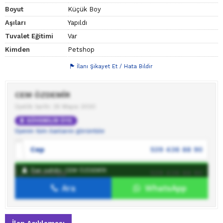
Boyut
Küçük Boy
Aşıları
Yapıldı
Tuvalet Eğitimi
Var
Kimden
Petshop
İlanı Şikayet Et / Hata Bildir
CEM ÖZDEMİR
Üyelik tarihi: 25 Mayıs 2020
GÜVENİLİR ÜYE
Üyenin tüm ilanlarını görüntüle
Cep
539 436 88 90
İlan sahibi: CEM ÖZDEMİR
WhatsApp
539 436 88 90
Ara
WhatsApp
İlan sahibine mesaj gönder