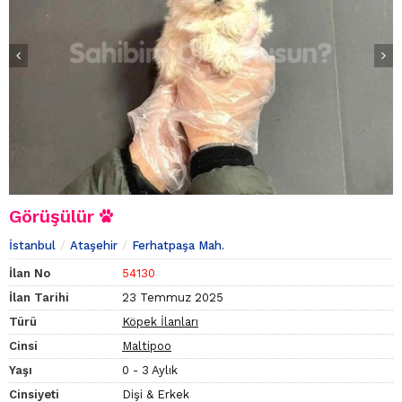
Görüşülür
İstanbul
Ataşehir
Ferhatpaşa Mah.
İlan No
54130
İlan Tarihi
23 Temmuz 2025
Türü
Köpek İlanları
Cinsi
Maltipoo
Yaşı
0 - 3 Aylık
Cinsiyeti
Dişi & Erkek