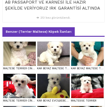
AB PASSAPORT VE KARNESİ İLE HAZIR
ŞEKİLDE VERİYORUZ IRK GARANTİSİ ALTINDA
213 kez görüntülendi.
Benzer (Terrier Maltese) Köpek İlanları
MALTESE TERRİER CİNSİ YAVRULAR
KAR BEYAZ MALTESE TERRİER CİNSLERİ
KAR BEYAZ MALTESE TERRİER CİNSLERİ
MALTESE TERRİER CİNSİ YAVRULAR
KAR BEYAZ EVCİLBEBEKLER EV ÜRETİMİ MALTESSE TERRİER
MALTESSE TERRİER