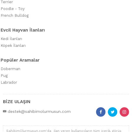
Terrier
Poodle - Toy
French Bulldog
Evcil Hayvan İlanları
Kedi İlanları
Köpek İlanları
Popüler Aramalar
Doberman
Pug
Labrador
BİZE ULAŞIN
destek@sahibimolurmusun.com
SahibimOlurmusun.com'da ilan veren kullanıcıların tüm içerik, görüş