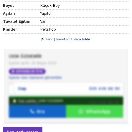
Boyut
Küçük Boy
Aşıları
Yapıldı
Tuvalet Eğitimi
Var
Kimden
Petshop
İlanı Şikayet Et / Hata Bildir
CEM ÖZDEMİR
Üyelik tarihi: 25 Mayıs 2020
GÜVENİLİR ÜYE
Üyenin tüm ilanlarını görüntüle
Cep
539 436 88 90
İlan sahibi: CEM ÖZDEMİR
WhatsApp
539 436 88 90
Ara
WhatsApp
İlan sahibine mesaj gönder