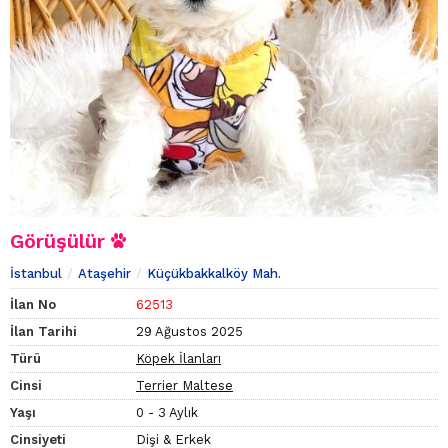
Görüşülür
İstanbul
Ataşehir
Küçükbakkalköy Mah.
İlan No
62513
İlan Tarihi
29 Ağustos 2025
Türü
Köpek İlanları
Cinsi
Terrier Maltese
Yaşı
0 - 3 Aylık
Cinsiyeti
Dişi & Erkek