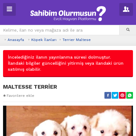
Anasayfa
Köpek İlanları
Terrier Maltese
İncelediğiniz ilanın yayınlanma süresi dolmuştur.
İlandaki bilgiler güncelliğini yitirmiş veya ilandaki ürün
satılmış olabilir.
MALTESSE TERRİER
Favorilere ekle