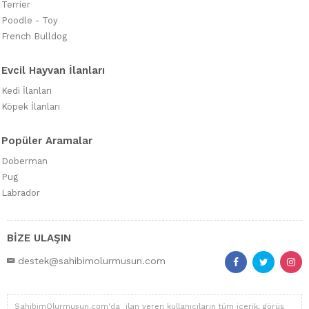
Terrier
Poodle - Toy
French Bulldog
Evcil Hayvan İlanları
Kedi İlanları
Köpek İlanları
Popüler Aramalar
Doberman
Pug
Labrador
BİZE ULAŞIN
destek@sahibimolurmusun.com
SahibimOlurmusun.com'da ilan veren kullanıcıların tüm içerik, görüş