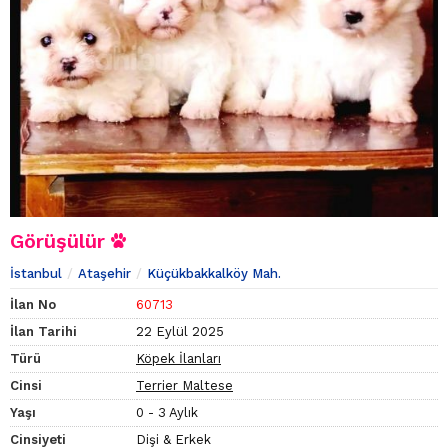
Görüşülür
İstanbul
Ataşehir
Küçükbakkalköy Mah.
İlan No
60713
İlan Tarihi
22 Eylül 2025
Türü
Köpek İlanları
Cinsi
Terrier Maltese
Yaşı
0 - 3 Aylık
Cinsiyeti
Dişi & Erkek