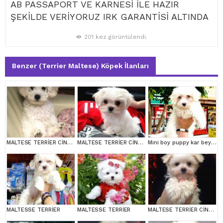
AB PASSAPORT VE KARNESİ İLE HAZIR
ŞEKİLDE VERİYORUZ IRK GARANTİSİ ALTINDA
201 kez görüntülendi.
Benzer (Terrier Maltese) Köpek İlanları
MALTESE TERRİER CİNSİ YAVRULAR
MALTESE TERRİER CİNSİ YAVRULAR
Mini boy puppy kar beyaz sevimli MALTESSE TERRİER CİNSİ
MALTESSE TERRİER
MALTESSE TERRİER
MALTESE TERRİER CİNSİ YAVRULAR