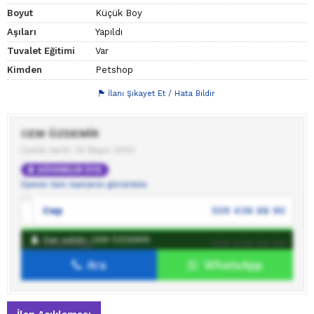
Boyut
Küçük Boy
Aşıları
Yapıldı
Tuvalet Eğitimi
Var
Kimden
Petshop
İlanı Şikayet Et / Hata Bildir
CEM ÖZDEMİR
Üyelik tarihi: 25 Mayıs 2020
GÜVENİLİR ÜYE
Üyenin tüm ilanlarını görüntüle
Cep
539 436 88 90
İlan sahibi: CEM ÖZDEMİR
WhatsApp
539 436 88 90
Ara
WhatsApp
İlan sahibine mesaj gönder