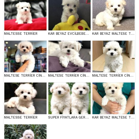
MALTESSE TERRİER
KAR BEYAZ EVCİLBEBEKLER EV ÜRETİMİ MALTESSE TERRİER
KAR BEYAZ MALTESE TERRİER CİNSLERİ
MALTESE TERRİER CİNSİ YAVRULAR
MALTESE TERRİER CİNSİ YAVRULAR
MALTESE TERRİER CİNSİ YAVRULAR
MALTESSE TERRİER
SUPER FİYATLARA GERÇEK MALTESE YAVRULAR
KAR BEYAZ MALTESE TERRİER CİNSLERİ