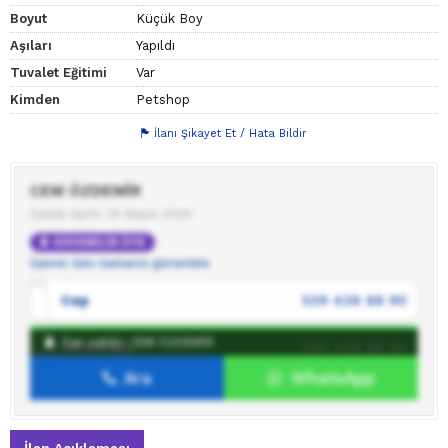
Boyut
Küçük Boy
Aşıları
Yapıldı
Tuvalet Eğitimi
Var
Kimden
Petshop
İlanı Şikayet Et / Hata Bildir
CEM ÖZDEMİR
Üyelik tarihi: 25 Mayıs 2020
GÜVENİLİR ÜYE
Üyenin tüm ilanlarını görüntüle
Cep
539 436 88 90
İlan sahibi: CEM ÖZDEMİR
WhatsApp
539 436 88 90
Ara
WhatsApp
İlan sahibine mesaj gönder