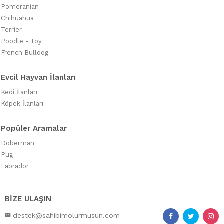
Pomeranian
Chihuahua
Terrier
Poodle - Toy
French Bulldog
Evcil Hayvan İlanları
Kedi İlanları
Köpek İlanları
Popüler Aramalar
Doberman
Pug
Labrador
BİZE ULAŞIN
destek@sahibimolurmusun.com