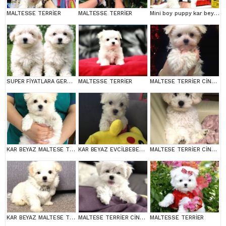
MALTESSE TERRİER
MALTESSE TERRİER
Mini boy puppy kar beyaz sevimli MALTESSE TERRİER CİNSİ
SUPER FİYATLARA GERÇEK MALTESE YAVRULAR
MALTESSE TERRİER
MALTESE TERRİER CİNSİ YAVRULAR
KAR BEYAZ MALTESE TERRİER CİNSLERİ
KAR BEYAZ EVCİLBEBEKLER EV ÜRETİMİ MALTESSE TERRİER
MALTESE TERRİER CİNSİ YAVRULAR
KAR BEYAZ MALTESE TERRİER CİNSLERİ
MALTESE TERRİER CİNSİ YAVRULAR
MALTESSE TERRİER