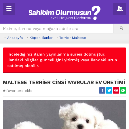
Anasayfa
Köpek İlanları
Terrier Maltese
İncelediğiniz ilanın yayınlanma süresi dolmuştur.
İlandaki bilgiler güncelliğini yitirmiş veya ilandaki ürün
satılmış olabilir.
MALTESE TERRİER CİNSİ YAVRULAR EV ÜRETİMİ
Favorilere ekle