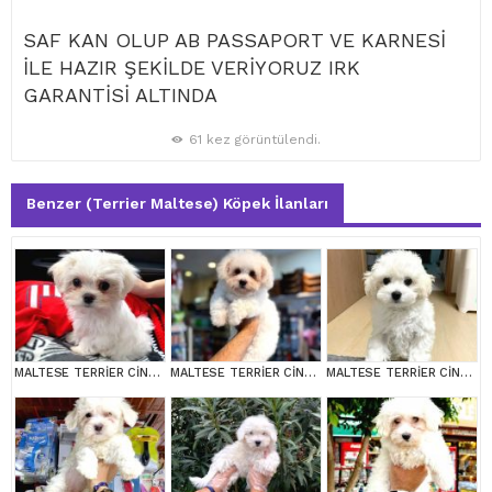
SAF KAN OLUP AB PASSAPORT VE KARNESİ
İLE HAZIR ŞEKİLDE VERİYORUZ IRK
GARANTİSİ ALTINDA
61 kez görüntülendi.
Benzer (Terrier Maltese) Köpek İlanları
MALTESE TERRİER CİNSİ YAVRULAR
MALTESE TERRİER CİNSİ YAVRULAR
MALTESE TERRİER CİNSİ YAVRULAR