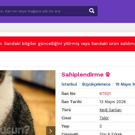
 İlandaki bilgiler güncelliğini yitirmiş veya ilandaki ürün satılmış
Sahiplendirme
İstanbul
Büyükçekmece
19 Mayıs 
İlan No
67521
İlan Tarihi
13 Mayıs 2026
Türü
Kedi İlanları
Cinsi
Tekir
Yaşı
2
Cinsiyeti
Dişi & Erkek