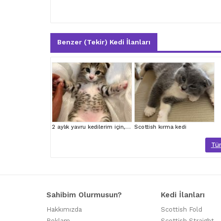
Benzer (Tekir) Kedi İlanları
2 aylık yavru kedilerim için, hayvan sever bir aile arıyorum
Scottish kırma kedi
Tüm
Sahibim Olurmusun?
Kedi İlanları
Hakkımızda
Scottish Fold
Reklam
Scottish Straight