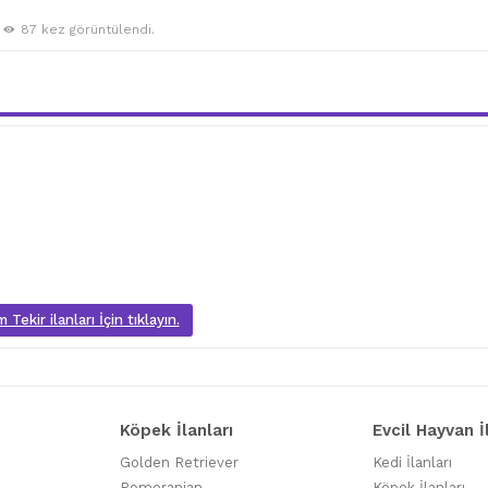
87 kez görüntülendi.
 Tekir ilanları İçin tıklayın.
Köpek İlanları
Evcil Hayvan İ
Golden Retriever
Kedi İlanları
Pomeranian
Köpek İlanları