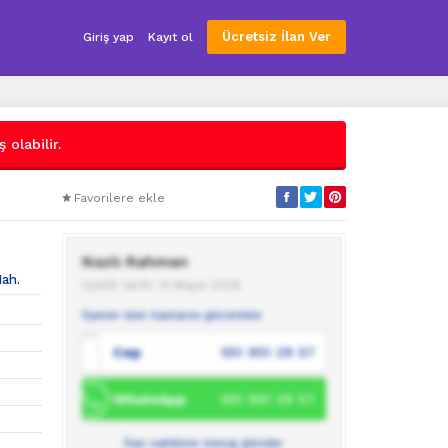
Ücretsiz İlan Ver
Giriş yap
Kayıt ol
 olabilir.
Favorilere ekle
Nazlı Rahman
Mah.
Üyelik tarihi: 13 Mayıs 2026
Üyenin tüm ilanlarını görüntüle
Cep
551 951 29 57
WhatsApp
551 951 29 57
İlan sahibine mesaj gönder