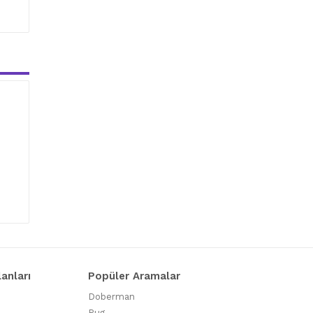
lanları
Popüler Aramalar
Doberman
Pug