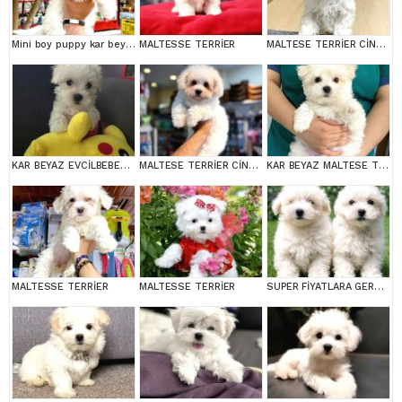
Mini boy puppy kar beyaz sevimli MALTESSE TERRİER CİNSİ
MALTESSE TERRİER
MALTESE TERRİER CİNSİ YAVRULAR
KAR BEYAZ EVCİLBEBEKLER EV ÜRETİMİ MALTESSE TERRİER
MALTESE TERRİER CİNSİ YAVRULAR
KAR BEYAZ MALTESE TERRİER CİNSLERİ
MALTESSE TERRİER
MALTESSE TERRİER
SUPER FİYATLARA GERÇEK MALTESE YAVRULAR