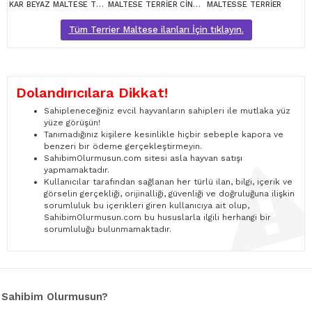
KAR BEYAZ MALTESE TERRİER CİNSLERİ
MALTESE TERRİER CİNSİ YAVRULAR
MALTESSE TERRİER
Tüm Terrier Maltese ilanları İçin tıklayın.
Dolandırıcılara Dikkat!
Sahipleneceğiniz evcil hayvanların sahipleri ile mutlaka yüz
yüze görüşün!
Tanımadığınız kişilere kesinlikle hiçbir sebeple kapora ve
benzeri bir ödeme gerçekleştirmeyin.
SahibimOlurmusun.com sitesi asla hayvan satışı
yapmamaktadır.
Kullanıcılar tarafından sağlanan her türlü ilan, bilgi, içerik ve
görselin gerçekliği, orijinalliği, güvenliği ve doğruluğuna ilişkin
sorumluluk bu içerikleri giren kullanıcıya ait olup,
SahibimOlurmusun.com bu hususlarla ilgili herhangi bir
sorumluluğu bulunmamaktadır.
Sahibim Olurmusun?