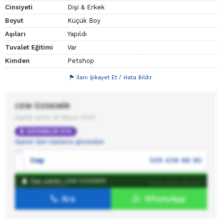
Cinsiyeti
Dişi & Erkek
Boyut
Küçük Boy
Aşıları
Yapıldı
Tuvalet Eğitimi
Var
Kimden
Petshop
İlanı Şikayet Et / Hata Bildir
CEM ÖZDEMİR
Üyelik tarihi: 25 Mayıs 2020
GÜVENİLİR ÜYE
Üyenin tüm ilanlarını görüntüle
Cep
539 436 88 90
İlan sahibi: CEM ÖZDEMİR
WhatsApp
539 436 88 90
Ara
WhatsApp
İlan sahibine mesaj gönder