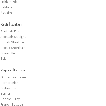
Hakkımızda
Reklam
İletişim
Kedi İlanları
Scottish Fold
Scottish Straight
British Shorthair
Exotic Shorthair
Chinchilla
Tekir
Köpek İlanları
Golden Retriever
Pomeranian
Chihuahua
Terrier
Poodle - Toy
French Bulldog