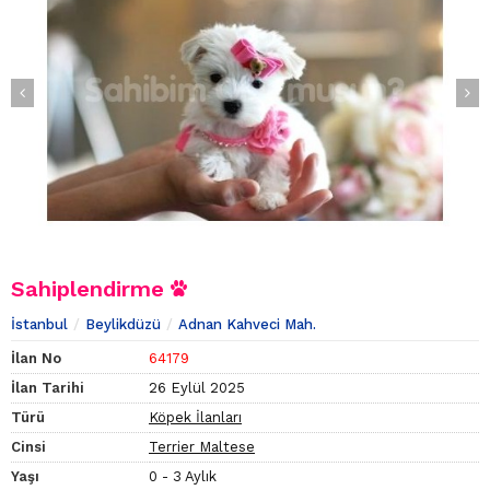
Sahiplendirme
İstanbul
Beylikdüzü
Adnan Kahveci Mah.
İlan No
64179
İlan Tarihi
26 Eylül 2025
Türü
Köpek İlanları
Cinsi
Terrier Maltese
Yaşı
0 - 3 Aylık