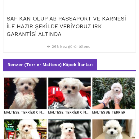
SAF KAN OLUP AB PASSAPORT VE KARNESİ
İLE HAZIR ŞEKİLDE VERİYORUZ IRK
GARANTİSİ ALTINDA
268 kez görüntülendi.
Benzer (Terrier Maltese) Köpek İlanları
MALTESE TERRİER CİNSİ YAVRULAR
MALTESE TERRİER CİNSİ YAVRULAR
MALTESSE TERRİER