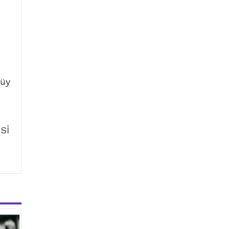
tüy
Sİ