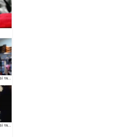
MALTESE TERRİER CİNSİ YAVRULAR
MALTESE TERRİER CİNSİ YAVRULAR