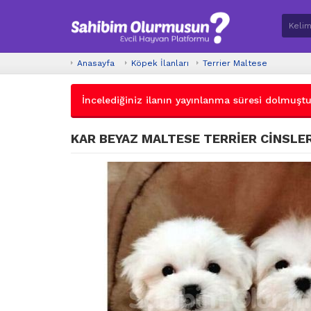
Anasayfa
Köpek İlanları
Terrier Maltese
İncelediğiniz ilanın yayınlanma süresi dolmuştur.
KAR BEYAZ MALTESE TERRİER CİNSLER