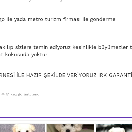
go ile yada metro turizm firması ile gönderme
bakılıp sizlere temin ediyoruz kesinlikle büyümezler 
ut kokusuda yoktur
NESİ İLE HAZIR ŞEKİLDE VERİYORUZ IRK GARANTİ
51 kez görüntülendi.