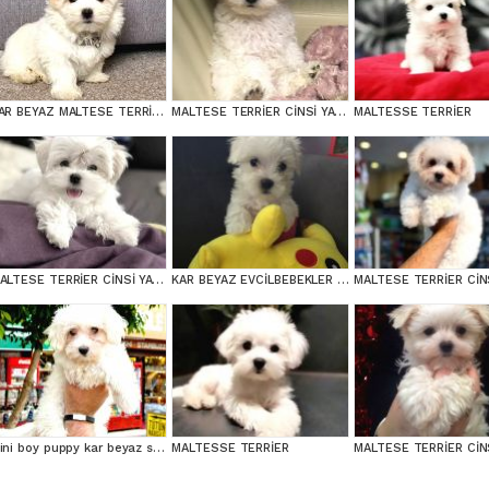
KAR BEYAZ MALTESE TERRİER CİNSLERİ
MALTESE TERRİER CİNSİ YAVRULAR
MALTESSE TERRİER
MALTESE TERRİER CİNSİ YAVRULAR
KAR BEYAZ EVCİLBEBEKLER EV ÜRETİMİ MALTESSE TERRİER
Mini boy puppy kar beyaz sevimli MALTESSE TERRİER CİNSİ
MALTESSE TERRİER