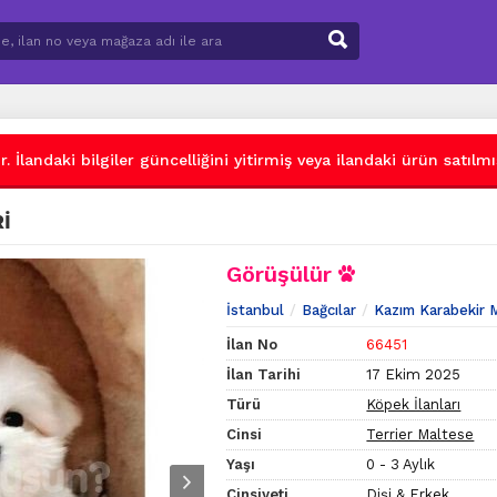
 İlandaki bilgiler güncelliğini yitirmiş veya ilandaki ürün satılmış
İ
Görüşülür
İstanbul
Bağcılar
Kazım Karabekir 
İlan No
66451
İlan Tarihi
17 Ekim 2025
Türü
Köpek İlanları
Cinsi
Terrier Maltese
Yaşı
0 - 3 Aylık
Cinsiyeti
Dişi & Erkek