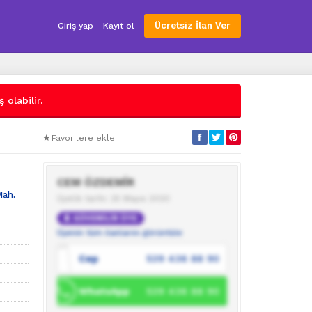
Ücretsiz İlan Ver
Giriş yap
Kayıt ol
 olabilir.
Favorilere ekle
CEM ÖZDEMİR
Mah.
Üyelik tarihi: 25 Mayıs 2020
GÜVENİLİR ÜYE
Üyenin tüm ilanlarını görüntüle
Cep
539 436 88 90
WhatsApp
539 436 88 90