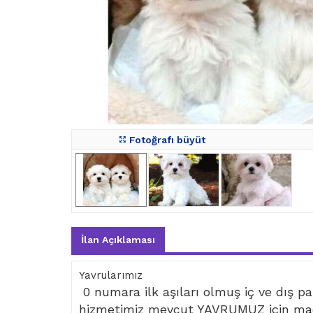
Fotoğrafı büyüt
İlan Açıklaması
Yavrularımız
0 numara ilk aşıları olmuş iç ve dış par
hizmetimiz mevcut YAVRUMUZ için mad