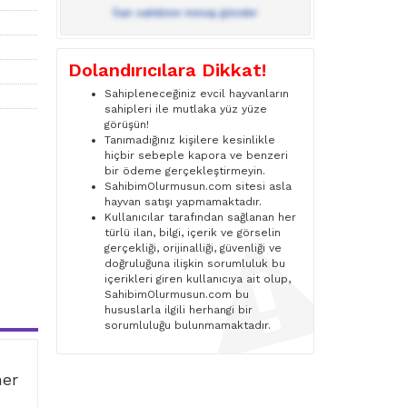
İlan sahibine mesaj gönder
Dolandırıcılara Dikkat!
Sahipleneceğiniz evcil hayvanların
sahipleri ile mutlaka yüz yüze
görüşün!
Tanımadığınız kişilere kesinlikle
hiçbir sebeple kapora ve benzeri
bir ödeme gerçekleştirmeyin.
SahibimOlurmusun.com sitesi asla
hayvan satışı yapmamaktadır.
Kullanıcılar tarafından sağlanan her
türlü ilan, bilgi, içerik ve görselin
gerçekliği, orijinalliği, güvenliği ve
doğruluğuna ilişkin sorumluluk bu
içerikleri giren kullanıcıya ait olup,
SahibimOlurmusun.com bu
hususlarla ilgili herhangi bir
sorumluluğu bulunmamaktadır.
ner