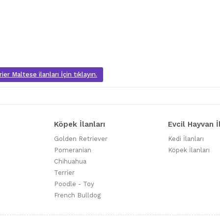
er Maltese ilanları İçin tıklayın.
Köpek İlanları
Evcil Hayvan İ
Golden Retriever
Kedi İlanları
Pomeranian
Köpek İlanları
Chihuahua
Terrier
Poodle - Toy
French Bulldog