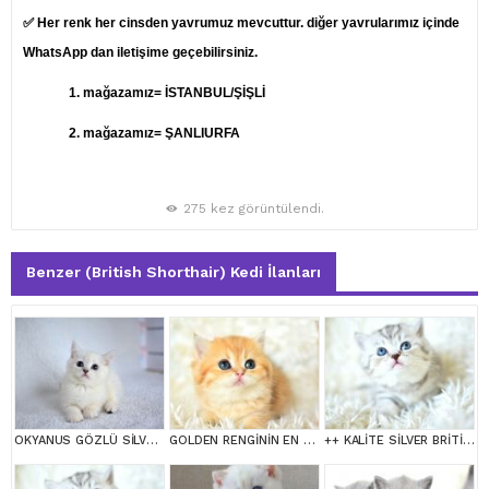
✅ Her renk her cinsden yavrumuz mevcuttur. diğer yavrularımız içinde
WhatsApp dan iletişime geçebilirsiniz.
1.
mağazamız= İSTANBUL/ŞİŞLİ
2. mağazamız= ŞANLIURFA
275 kez görüntülendi.
Benzer (British Shorthair) Kedi İlanları
OKYANUS GÖZLÜ SİLVER POİNT BRİTİSH SHORTHAİR YAVRUMUZ
GOLDEN RENGİNİN EN GÜZEL TONU NY11 BRİTİSH SHORTHAİR
++ KALİTE SİLVER BRİTİSH SHORTHAİR