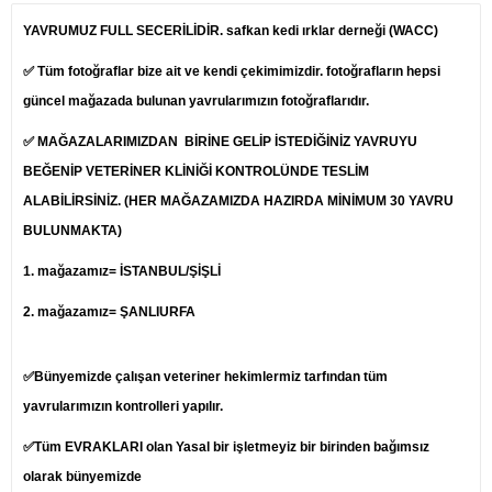
YAVRUMUZ FULL SECERİLİDİR. safkan kedi ırklar derneği (WACC)
✅ Tüm fotoğraflar bize ait ve kendi çekimimizdir. fotoğrafların hepsi
güncel mağazada bulunan yavrularımızın fotoğraflarıdır.
✅ MAĞAZALARIMIZDAN BİRİNE GELİP İSTEDİĞİNİZ YAVRUYU
BEĞENİP
VETERİNER
KLİNİĞİ KONTROLÜNDE TESLİM
ALABİLİRSİNİZ. (HER MAĞAZAMIZDA HAZIRDA MİNİMUM 30 YAVRU
BULUNMAKTA)
1.
mağazamız= İSTANBUL/ŞİŞLİ
2. mağazamız= ŞANLIURFA
✅Bünyemizde çalışan veteriner hekimlermiz tarfından tüm
yavrularımızın kontrolleri yapılır.
✅Tüm EVRAKLARI olan Yasal bir işletmeyiz bir birinden bağımsız
olarak bünyemizde