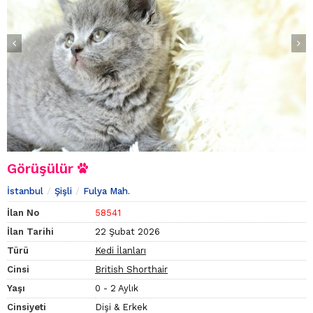
Görüşülür
İstanbul
Şişli
Fulya Mah.
İlan No
58541
İlan Tarihi
22 Şubat 2026
Türü
Kedi İlanları
Cinsi
British Shorthair
Yaşı
0 - 2 Aylık
Cinsiyeti
Dişi & Erkek