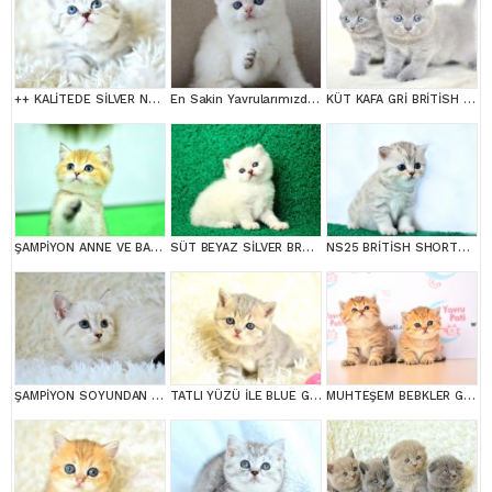
++ KALİTEDE SİLVER NS24 BRİTİSH SHORTHAİR
En Sakin Yavrularımızdan NS1133 British Shorthair
KÜT KAFA GRİ BRİTİSH SHORTHAİR YAVRULARIMIZ
ŞAMPİYON ANNE VE BABANI YAVRUSU NY11 GOLDEN BRİTİSH SHORTHAİR YAVRUMUZ
SÜT BEYAZ SİLVER BRTİSH SHORTHAİR NS1133
NS25 BRİTİSH SHORTHAİR
ŞAMPİYON SOYUNDAN LYNX BRİTİSH SHORTHAİR
TATLI YÜZÜ İLE BLUE GOLDEN BRİTİSH SHORTHAİR
MUHTEŞEM BEBKLER GOLDEN BRİTİSH SHORTHAİR