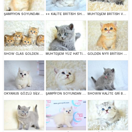
ŞAMPİYON SOYUNDAN NY11 GOLDEN BRİTİSH SHORTHAİR
++ KALİTE BRİTİSH SHORTHAİR
MUHTEŞEM BRİTİSH VE SCOTTİSH YAVRULAR
SHOW CLAS GOLDEN BRİTİSH SHORTHAİR
MUHTEŞEM YÜZ HATTINA SAHİP GRİ BRİTİSH SHORTHAİR YAVRUMUZ
GOLDEN NY11 BRİTİSH SHORTHAİR YAVRUMUZ
OKYANUS GÖZLÜ SİLVER POİNT BRİTİSH SHORTHAİR YAVRUMUZ erkek
ŞAMPİYON SOYUNDAN LYNX BRİTİSH SHORTHAİR
SHOWW KALİTE GRİ BRİTİSH SHORTHAİR YAVRUMUZ