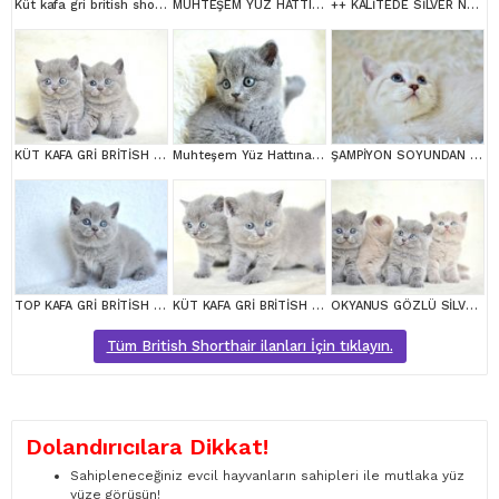
Küt kafa gri british shorthair yavrularımız
MUHTEŞEM YÜZ HATTI SİLVER BRİTİSH SHORTHAİR NS1133
++ KALİTEDE SİLVER NS24 BRİTİSH SHORTHAİR
KÜT KAFA GRİ BRİTİSH SHORTHAİR YAVRULARIMIZ
Muhteşem Yüz Hattına Sahip gri british shorthair
ŞAMPİYON SOYUNDAN LYNX BRİTİSH SHORTHAİR
TOP KAFA GRİ BRİTİSH SHORTHAİR YAVRUMUZ
KÜT KAFA GRİ BRİTİSH SHORTHAİR YAVRULARIMIZ
OKYANUS GÖZLÜ SİLVER POİNT BRİTİSH SHORTHAİR YAVRUMUZ
Tüm British Shorthair ilanları İçin tıklayın.
Dolandırıcılara Dikkat!
Sahipleneceğiniz evcil hayvanların sahipleri ile mutlaka yüz
yüze görüşün!