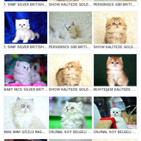
1. SINIF SİLVER BRİTİSH LONGHAİR YAVRUMUZ NS1133
SHOW KALİTEDE GOLDEN NY25 BRİTİSH LONGHAİR
PERSENSES GİBİ BRİTİSH YAVRUMUZ
1. SINIF SİLVER BRİTİSH LONGHAİR YAVRUMUZ NS1133
PERSENSES GİBİ BRİTİSH YAVRUMUZ
SHOW KALİTEDE GOLDEN NY25 BRİTİSH LONGHAİR
BABY FACE SİLVER BRİTİSH LONGHAİR
SHOW KALİTEDE GOLDEN NY25 BRİTİSH LONGHAİR
MUHTEŞEM KALİTEDE GOLDEN BRİTİSH LONGHAİR
MAS MAVİ GÖZLÜ RAGDOLL YAVRUMUZ
ORJİNAL SOY BELGELİ NS25 BRTİSİH LONGHAİR
ORJİNAL SOY BELGELİ NS25 BRTİSİH LONGHAİR