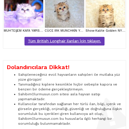
MUHTEŞEM KAFA YAPISINA SAHİP NS25 SİLVER BRİTİSH LONGHAİR
CÜCE IRK MUNCHKİN YAVRUMUZ
Show Kalite Golden NY25 British Longhair
Tüm British Longhair ilanları İçin tıklayın.
Dolandırıcılara Dikkat!
Sahipleneceğiniz evcil hayvanların sahipleri ile mutlaka yüz
yüze görüşün!
Tanımadığınız kişilere kesinlikle hiçbir sebeple kapora ve
benzeri bir ödeme gerçekleştirmeyin.
SahibimOlurmusun.com sitesi asla hayvan satışı
yapmamaktadır.
Kullanıcılar tarafından sağlanan her türlü ilan, bilgi, içerik ve
görselin gerçekliği, orijinalliği, güvenliği ve doğruluğuna ilişkin
sorumluluk bu içerikleri giren kullanıcıya ait olup,
SahibimOlurmusun.com bu hususlarla ilgili herhangi bir
sorumluluğu bulunmamaktadır.