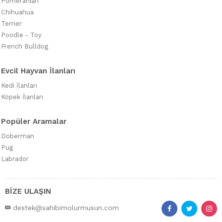
Pomeranian
Chihuahua
Terrier
Poodle - Toy
French Bulldog
Evcil Hayvan İlanları
Kedi İlanları
Köpek İlanları
Popüler Aramalar
Doberman
Pug
Labrador
BİZE ULAŞIN
destek@sahibimolurmusun.com