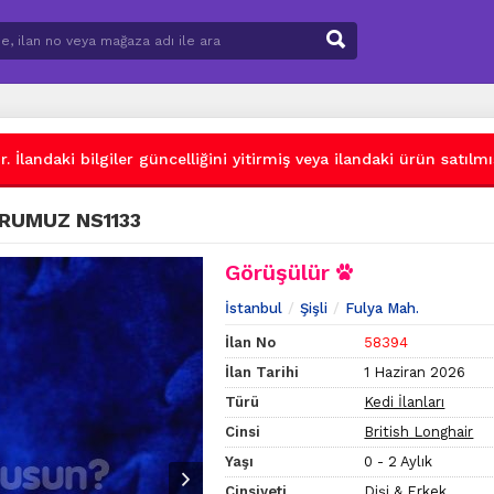
 İlandaki bilgiler güncelliğini yitirmiş veya ilandaki ürün satılmış
VRUMUZ NS1133
Görüşülür
İstanbul
Şişli
Fulya Mah.
İlan No
58394
İlan Tarihi
1 Haziran 2026
Türü
Kedi İlanları
Cinsi
British Longhair
Yaşı
0 - 2 Aylık
Cinsiyeti
Dişi & Erkek