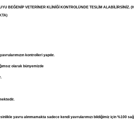
RUYU BEĞENİP
VETERİNER
KLİNİĞİ KONTROLÜNDE TESLİM ALABİLİRSİNİZ. (
KTA)
vrularımızın kontrolleri yapılır.
ağımsız olarak bünyemizde
.
mektedir.
esinlikle yavru alınmamakta sadece kendi yavrularımızı bildiğimiz için %100 sağ