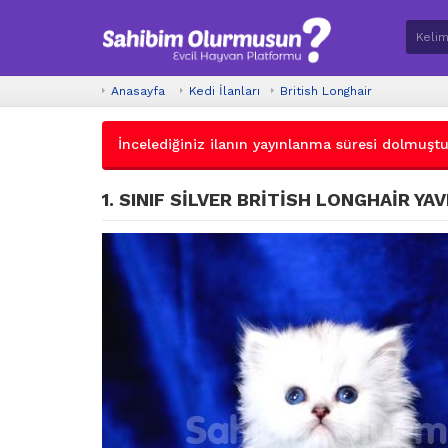
Anasayfa
Kedi İlanları
British Longhair
İncelediğiniz ilanın yayınlanma süresi dolmuştur.
1. SINIF SİLVER BRİTİSH LONGHAİR YA