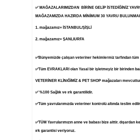
✅ MAĞAZALARIMIZDAN BİRİNE GELİP İSTEDİĞİNİZ YAV
MAĞAZAMIZDA HAZIRDA MİNİMUM 30 YAVRU BULUNMA
1.
mağazamız= İSTANBUL/ŞİŞLİ
2. mağazamız= ŞANLIURFA
✅Bünyemizde çalışan veteriner hekimlermiz tarfından tüm ya
✅Tüm EVRAKLARI olan Yasal bir işletmeyiz bir birinden b
VETERİNER KLİNiĞİMİZ & PET SHOP mağazaları mevcuttur
✅ %100 Sağlık ve ırk garantilidir.
✅Tüm yavrularımızda veteriner kontrolü altında teslim edil
✅TÜM Yavrularımızın anne ve babası bize aittir. dışardan k
ırk garantisi veriyoruz.