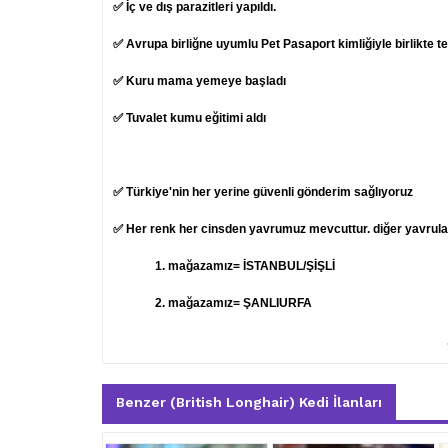
✅ İç ve dış parazitleri yapıldı.
✅ Avrupa birliğne uyumlu Pet Pasaport kimliğiyle birlikte t
✅ Kuru mama yemeye başladı
✅ Tuvalet kumu eğitimi aldı
✅ Türkiye'nin her yerine güvenli gönderim sağlıyoruz
✅ Her renk her cinsden yavrumuz mevcuttur. diğer yavruları
1.
mağazamız= İSTANBUL/ŞİŞLİ
2. mağazamız= ŞANLIURFA
Benzer (British Longhair) Kedi İlanları