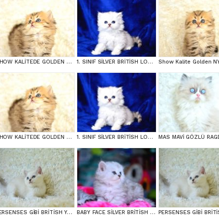
SHOW KALİTEDE GOLDEN NY25 BRİTİSH LONGHAİR
1. SINIF SİLVER BRİTİSH LONGHAİR YAVRUMUZ NS1133
SHOW KALİTEDE GOLDEN NY25 BRİTİSH LONGHAİR
1. SINIF SİLVER BRİTİSH LONGHAİR YAVRUMUZ NS1133
PERSENSES GİBİ BRİTİSH YAVRUMUZ
BABY FACE SİLVER BRİTİSH LONGHAİR