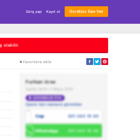
Ücretsiz İlan Ver
Giriş yap
Kayıt ol
 olabilir.
Favorilere ekle
Furkan Aras
Üyelik tarihi: 5 Mayıs 2021
GÜVENİLİR ÜYE
Üyenin tüm ilanlarını görüntüle
Cep
531 243 15 45
WhatsApp
531 243 15 45