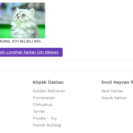
ORJİNAL SOY BELGELİ NS25 BRTİSİH LONGHAİR
sh Longhair ilanları İçin tıklayın.
Köpek İlanları
Evcil Hayvan İ
Golden Retriever
Kedi İlanları
Pomeranian
Köpek İlanları
Chihuahua
Terrier
Poodle - Toy
French Bulldog