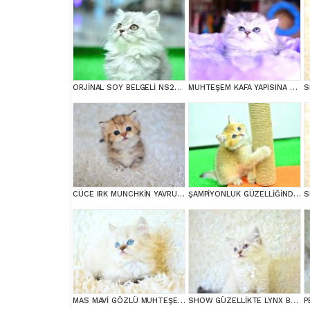
ORJİNAL SOY BELGELİ NS25 BRTİSİH LONGHAİR
MUHTEŞEM KAFA YAPISINA SAHİP NS25 SİLVER BRİTİSH LONGHAİR
CÜCE IRK MUNCHKİN YAVRUMUZ
ŞAMPİYONLUK GÜZELLİĞİNDE NY12 GOLDEN BRİTİSH SHORTHAİR
MAS MAVİ GÖZLÜ MUHTEŞEM BRİTİSH LONGHAİR NY1133
SHOW GÜZELLİKTE LYNX BRİTİSH LONGHAİR