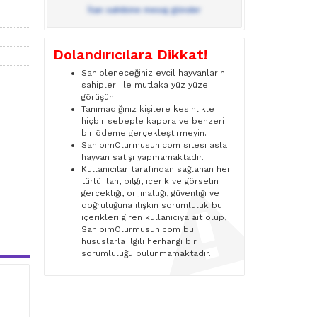
İlan sahibine mesaj gönder
Dolandırıcılara Dikkat!
Sahipleneceğiniz evcil hayvanların
sahipleri ile mutlaka yüz yüze
görüşün!
Tanımadığınız kişilere kesinlikle
hiçbir sebeple kapora ve benzeri
bir ödeme gerçekleştirmeyin.
SahibimOlurmusun.com sitesi asla
hayvan satışı yapmamaktadır.
Kullanıcılar tarafından sağlanan her
türlü ilan, bilgi, içerik ve görselin
gerçekliği, orijinalliği, güvenliği ve
doğruluğuna ilişkin sorumluluk bu
içerikleri giren kullanıcıya ait olup,
SahibimOlurmusun.com bu
hususlarla ilgili herhangi bir
sorumluluğu bulunmamaktadır.