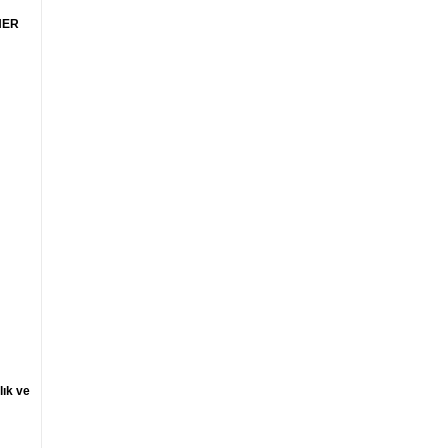
HER
lık ve