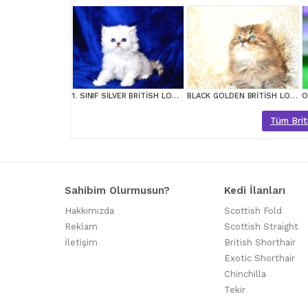
1. SINIF SİLVER BRİTİSH LONGHAİR YAVRUMUZ NS1133
BLACK GOLDEN BRİTİSH LONGHAİR
Tüm Briti
Sahibim Olurmusun?
Kedi İlanları
Hakkımızda
Scottish Fold
Reklam
Scottish Straight
İletişim
British Shorthair
Exotic Shorthair
Chinchilla
Tekir