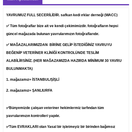
YAVRUMUZ FULL SECERİLİDİR. safkan kedi ırklar derneği (WACC)
✅ Tüm fotoğraflar bize ait ve kendi çekimimizdir. fotoğrafların hepsi
güncel mağazada bulunan yavrularımızın fotoğraflarıdır.
✅ MAĞAZALARIMIZDAN BİRİNE GELİP İSTEDİĞİNİZ YAVRUYU
BEĞENİP
VETERİNER
KLİNİĞİ KONTROLÜNDE TESLİM
ALABİLİRSİNİZ. (HER MAĞAZAMIZDA HAZIRDA MİNİMUM 30 YAVRU
BULUNMAKTA)
1.
mağazamız= İSTANBUL/ŞİŞLİ
2. mağazamız= ŞANLIURFA
✅Bünyemizde çalışan veteriner hekimlermiz tarfından tüm
yavrularımızın kontrolleri yapılır.
✅Tüm EVRAKLARI olan Yasal bir işletmeyiz bir birinden bağımsız