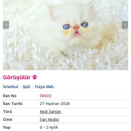
Görüşülür
İstanbul
Şişli
Fulya Mah.
İlan No
58402
İlan Tarihi
27 Haziran 2026
Türü
Kedi İlanları
Cinsi
İran Kedisi
Yaşı
0 - 2 Aylık