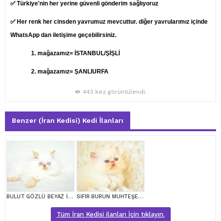
✅ Türkiye'nin her yerine güvenli gönderim sağlıyoruz
✅ Her renk her cinsden yavrumuz mevcuttur. diğer yavrularımız içinde
WhatsApp dan iletişime geçebilirsiniz.
1.
mağazamız= İSTANBUL/ŞİŞLİ
2. mağazamız= ŞANLIURFA
443 kez görüntülendi.
Benzer (İran Kedisi) Kedi İlanları
BULUT GÖZLÜ BEYAZ İRAN PERSİAN
SIFIR BURUN MUHTEŞEM KALİTE İRAN PERSİAN
Tüm İran Kedisi ilanları İçin tıklayın.