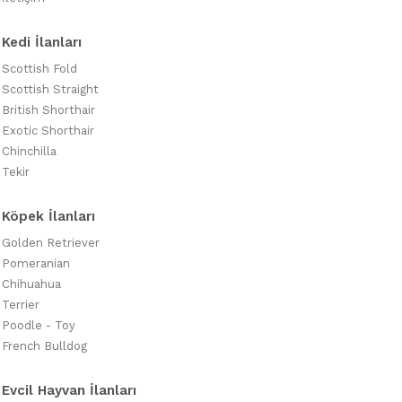
Kedi İlanları
Scottish Fold
Scottish Straight
British Shorthair
Exotic Shorthair
Chinchilla
Tekir
Köpek İlanları
Golden Retriever
Pomeranian
Chihuahua
Terrier
Poodle - Toy
French Bulldog
Evcil Hayvan İlanları