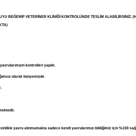
RUYU BEĞENİP
VETERİNER
KLİNİĞİ KONTROLÜNDE TESLİM ALABİLİRSİNİZ. (
KTA)
vrularımızın kontrolleri yapılır.
ağımsız olarak bünyemizde
.
mektedir.
esinlikle yavru alınmamakta sadece kendi yavrularımızı bildiğimiz için %100 sağ