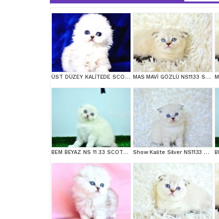
ÜST DÜZEY KALİTEDE SCOTTİSH FOLD LONGHAİR NS1133
MAS MAVİ GÖZLÜ NS1133 SCOTTİSH FOLD erkek
BEM BEYAZ NS 11 33 SCOTTİSH FOLD
Show Kalite Silver NS1133 Scottish Fold Yavrumuz