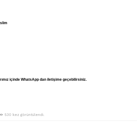
eslim
mız içinde WhatsApp dan iletişime geçebilirsiniz.
530 kez görüntülendi.