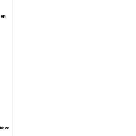
HER
lık ve