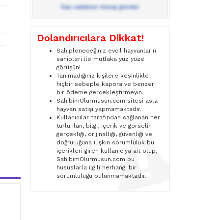
İlan sahibine mesaj gönder
Dolandırıcılara Dikkat!
Sahipleneceğiniz evcil hayvanların
sahipleri ile mutlaka yüz yüze
görüşün!
Tanımadığınız kişilere kesinlikle
hiçbir sebeple kapora ve benzeri
bir ödeme gerçekleştirmeyin.
SahibimOlurmusun.com sitesi asla
hayvan satışı yapmamaktadır.
Kullanıcılar tarafından sağlanan her
türlü ilan, bilgi, içerik ve görselin
gerçekliği, orijinalliği, güvenliği ve
doğruluğuna ilişkin sorumluluk bu
içerikleri giren kullanıcıya ait olup,
SahibimOlurmusun.com bu
hususlarla ilgili herhangi bir
sorumluluğu bulunmamaktadır.