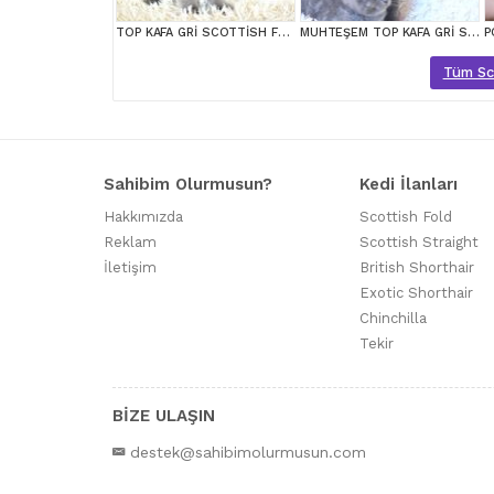
TOP KAFA GRİ SCOTTİSH FOLD
MUHTEŞEM TOP KAFA GRİ SCOTTİSH YAVRULAR
Tüm Scot
Sahibim Olurmusun?
Kedi İlanları
Hakkımızda
Scottish Fold
Reklam
Scottish Straight
İletişim
British Shorthair
Exotic Shorthair
Chinchilla
Tekir
BİZE ULAŞIN
destek@sahibimolurmusun.com