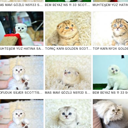
MAS MAVİ GÖZLÜ NS1133 SCOTTİSH FOLD erkek
BEM BEYAZ NS 11 33 SCOTTİSH FOLD
MUHTEŞEM YÜZ HATINA SAHİP SİLVER SCOTTİSH FOLD
TOPAÇ KAFA GOLDEN SCOTTİSH FOLD
POFUDUK SİLVER SCOTTİSH FOLD
MAS MAVİ GÖZLÜ NS1133 SCOTTİSH FOLD erkek