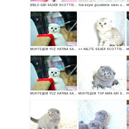
BİBLO GİBİ SİLVER SCOTTİSH FOLD LONGHAİR
Yok böyle güzellikte silver scottish fold
MUHTEŞEM YÜZ HATINA SAHİP SİLVER SCOTTİSH FOLD
++ KALİTE SİLVER SCOTTİSH FOLD
MUHTEŞEM YÜZ HATINA SAHİP SİLVER SCOTTİSH FOLD
MUHTEŞEM TOP KAFA GRİ SCOTTİSH FOLD