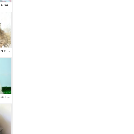
MUHTEŞEM YÜZ HATINA SAHİP SİLVER SCOTTİSH FOLD
TOP KAFA NY24 GOLDEN SCOTTİSH FOLD
BEM BEYAZ NS 11 33 SCOTTİSH FOLD