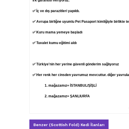
ırk garantisi veriyoruz.
✅ İç ve dış parazitleri yapıldı.
✅ Avrupa birliğne uyumlu Pet Pasaport kimliğiyle birlikte t
✅ Kuru mama yemeye başladı
✅ Tuvalet kumu eğitimi aldı
✅ Türkiye'nin her yerine güvenli gönderim sağlıyoruz
✅ Her renk her cinsden yavrumuz mevcuttur. diğer yavruları
1.
mağazamız= İSTANBUL/ŞİŞLİ
2. mağazamız= ŞANLIURFA
Benzer (Scottish Fold) Kedi İlanları