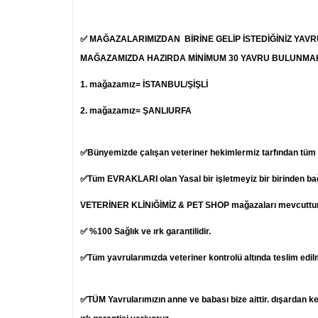
✅ MAĞAZALARIMIZDAN BİRİNE GELİP İSTEDİĞİNİZ YAV
MAĞAZAMIZDA HAZIRDA MİNİMUM 30 YAVRU BULUNMA
1.
mağazamız= İSTANBUL/ŞİŞLİ
2. mağazamız= ŞANLIURFA
✅Bünyemizde çalışan veteriner hekimlermiz tarfından tüm ya
✅Tüm EVRAKLARI olan Yasal bir işletmeyiz bir birinden b
VETERİNER KLİNiĞİMİZ & PET SHOP mağazaları mevcuttur
✅ %100 Sağlık ve ırk garantilidir.
✅Tüm yavrularımızda veteriner kontrolü altında teslim edil
✅TÜM Yavrularımızın anne ve babası bize aittir. dışardan k