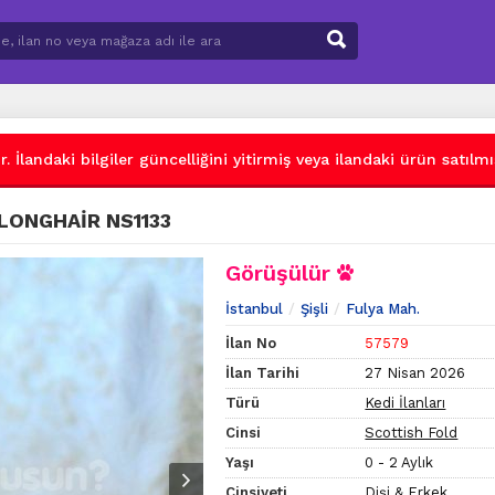
 İlandaki bilgiler güncelliğini yitirmiş veya ilandaki ürün satılmış
LONGHAİR NS1133
Görüşülür
İstanbul
Şişli
Fulya Mah.
İlan No
57579
İlan Tarihi
27 Nisan 2026
Türü
Kedi İlanları
Cinsi
Scottish Fold
Yaşı
0 - 2 Aylık
Cinsiyeti
Dişi & Erkek