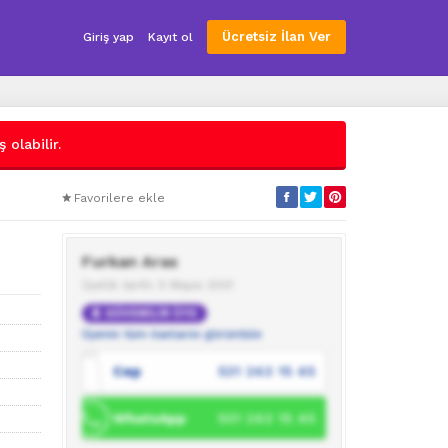
Ücretsiz İlan Ver
Giriş yap
Kayıt ol
 olabilir.
Favorilere ekle
Furkan Aras
Üyelik tarihi: 5 Mayıs 2021
GÜVENİLİR ÜYE
Üyenin tüm ilanlarını görüntüle
Cep
531 243 15 45
WhatsApp
531 243 15 45