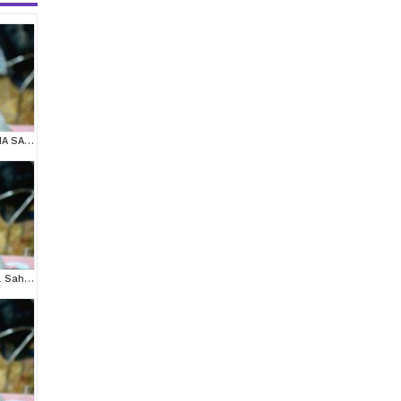
MUHTEŞEM YÜZ HATINA SAHİP SİLVER SCOTTİSH FOLD
Muhteşem Yüz Hattına Sahip Silver Scottish Fold