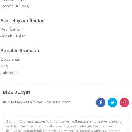
French Bulldog
Evcil Hayvan İlanları
Kedi İlanları
Köpek İlanları
Popüler Aramalar
Doberman
Pug
Labrador
BİZE ULAŞIN
destek@sahibimolurmusun.com
SahibimOlurmusun.com'da ilan veren kullanıcıların tüm içerik, görüş
ve bilgilerin doğruluğu, eksiksiz ve değişmez olduğu, Yayınlanması ile
ilgili yasal yükümlülükler içeriği oluşturan kullanıcıya aittir. Bu içeriğin,