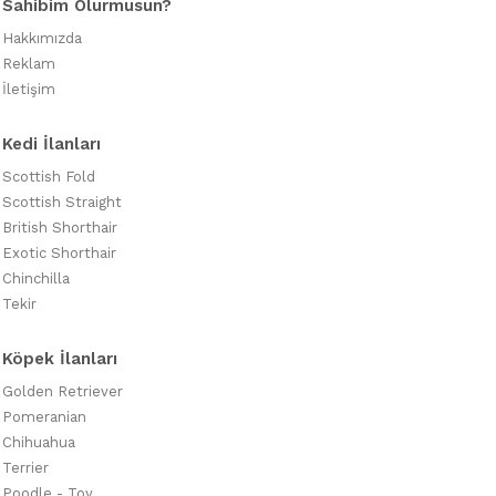
Sahibim Olurmusun?
Hakkımızda
Reklam
İletişim
Kedi İlanları
Scottish Fold
Scottish Straight
British Shorthair
Exotic Shorthair
Chinchilla
Tekir
Köpek İlanları
Golden Retriever
Pomeranian
Chihuahua
Terrier
Poodle - Toy