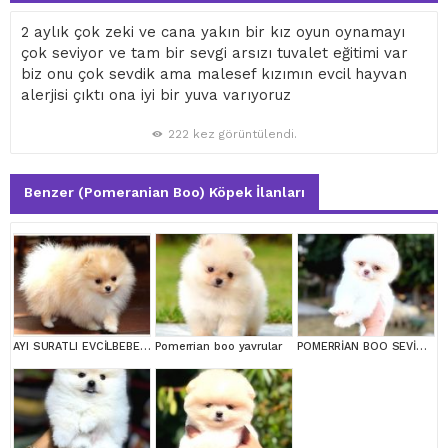
2 aylık çok zeki ve cana yakın bir kız oyun oynamayı
çok seviyor ve tam bir sevgi arsızı tuvalet eğitimi var
biz onu çok sevdik ama malesef kızımın evcil hayvan
alerjisi çıktı ona iyi bir yuva varıyoruz
222 kez görüntülendi.
Benzer (Pomeranian Boo) Köpek İlanları
AYI SURATLI EVCİLBEBEKLER MİNİ PUPPY BOY POMERRİAN BOO
Pomerrian boo yavrular
POMERRİAN BOO SEVİMLİ YAVRULAR