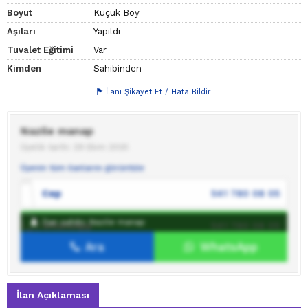
Boyut
Küçük Boy
Aşıları
Yapıldı
Tuvalet Eğitimi
Var
Kimden
Sahibinden
İlanı Şikayet Et / Hata Bildir
Nazile manap
Üyelik tarihi: 29 Ekim 2025
Üyenin tüm ilanlarını görüntüle
Cep
541 780 08 05
İlan sahibi: Nazile manap
WhatsApp
541 780 08 05
Ara
WhatsApp
İlan sahibine mesaj gönder
İlan Açıklaması