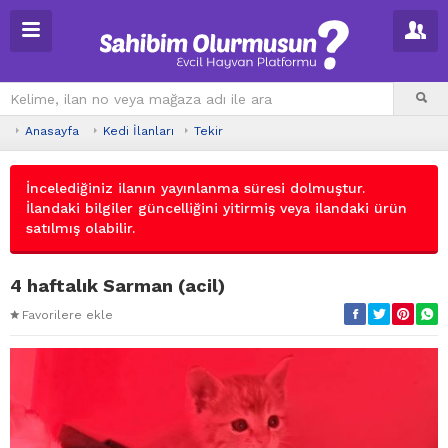
Anasayfa
Kedi İlanları
Tekir
İncelediğiniz ilanın yayınlanma süresi dolmuştur.
İlandaki bilgiler güncelliğini yitirmiş veya ilandaki ürün
satılmış olabilir.
4 haftalık Sarman (acil)
Favorilere ekle