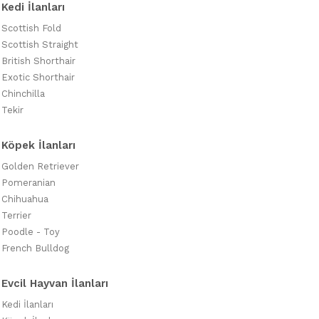
Kedi İlanları
Scottish Fold
Scottish Straight
British Shorthair
Exotic Shorthair
Chinchilla
Tekir
Köpek İlanları
Golden Retriever
Pomeranian
Chihuahua
Terrier
Poodle - Toy
French Bulldog
Evcil Hayvan İlanları
Kedi İlanları