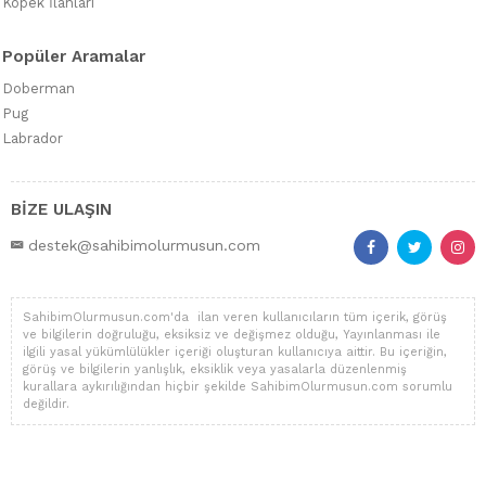
Köpek İlanları
Popüler Aramalar
Doberman
Pug
Labrador
BİZE ULAŞIN
destek@sahibimolurmusun.com
SahibimOlurmusun.com'da ilan veren kullanıcıların tüm içerik, görüş
ve bilgilerin doğruluğu, eksiksiz ve değişmez olduğu, Yayınlanması ile
ilgili yasal yükümlülükler içeriği oluşturan kullanıcıya aittir. Bu içeriğin,
görüş ve bilgilerin yanlışlık, eksiklik veya yasalarla düzenlenmiş
kurallara aykırılığından hiçbir şekilde SahibimOlurmusun.com sorumlu
değildir.