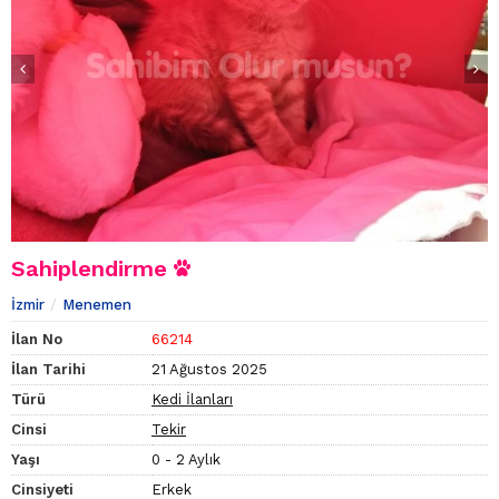
Sahiplendirme
İzmir
Menemen
İlan No
66214
İlan Tarihi
21 Ağustos 2025
Türü
Kedi İlanları
Cinsi
Tekir
Yaşı
0 - 2 Aylık
Cinsiyeti
Erkek