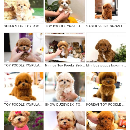
SUPER STAR TOY POODLE YAVRULARIM
TOY POODLE YAVRULARIM
SAGLIK VE IRK GARANTILI TOY POODLE YAVRULARIM
TOY POODLE YAVRULARIM
Minnos Toy Poodle Bebeklerimiz
Mini boy puppy kıpkırmızı ev üretimi TOOY POODLE
TOY POODLE YAVRULARIM
SHOW DUZEYDEKI TOY POODLE BEBEKLERIM
KOREAN TOY POODLE YAVRULARIM