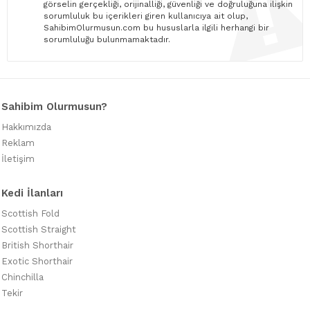
görselin gerçekliği, orijinalliği, güvenliği ve doğruluğuna ilişkin
sorumluluk bu içerikleri giren kullanıcıya ait olup,
SahibimOlurmusun.com bu hususlarla ilgili herhangi bir
sorumluluğu bulunmamaktadır.
Sahibim Olurmusun?
Hakkımızda
Reklam
İletişim
Kedi İlanları
Scottish Fold
Scottish Straight
British Shorthair
Exotic Shorthair
Chinchilla
Tekir