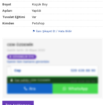
Boyut
Küçük Boy
Aşıları
Yapıldı
Tuvalet Eğitimi
Var
Kimden
Petshop
İlanı Şikayet Et / Hata Bildir
CEM ÖZDEMİR
Üyelik tarihi: 25 Mayıs 2020
GÜVENİLİR ÜYE
Üyenin tüm ilanlarını görüntüle
Cep
539 436 88 90
İlan sahibi: CEM ÖZDEMİR
WhatsApp
539 436 88 90
Ara
WhatsApp
İlan sahibine mesaj gönder