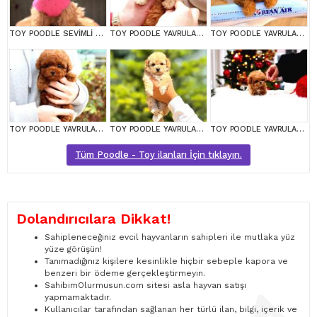
TOY POODLE SEVİMLİ YAVRULAR EV ÜRETİMİ
TOY POODLE YAVRULARIM
TOY POODLE YAVRULARIM
TOY POODLE YAVRULARIM
TOY POODLE YAVRULARIM
TOY POODLE YAVRULARIM
Tüm Poodle - Toy ilanları İçin tıklayın.
Dolandırıcılara Dikkat!
Sahipleneceğiniz evcil hayvanların sahipleri ile mutlaka yüz
yüze görüşün!
Tanımadığınız kişilere kesinlikle hiçbir sebeple kapora ve
benzeri bir ödeme gerçekleştirmeyin.
SahibimOlurmusun.com sitesi asla hayvan satışı
yapmamaktadır.
Kullanıcılar tarafından sağlanan her türlü ilan, bilgi, içerik ve