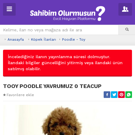
Anasayfa
Köpek İlanları
Poodle - Toy
İncelediğiniz ilanın yayınlanma süresi dolmuştur.
İlandaki bilgiler güncelliğini yitirmiş veya ilandaki ürün
satılmış olabilir.
TOOY POODLE YAVRUMUZ 0 TEACUP
Favorilere ekle