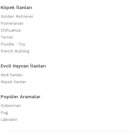
Köpek İlanları
Golden Retriever
Pomeranian
Chihuahua
Terrier
Poodle - Toy
French Bulldog
Evcil Hayvan İlanları
Kedi İlanları
Köpek İlanları
Popüler Aramalar
Doberman
Pug
Labrador