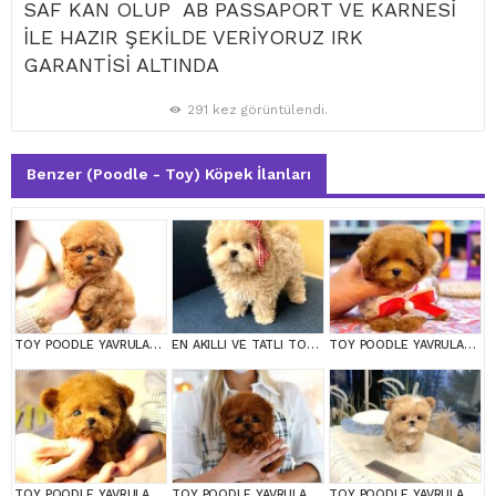
SAF KAN OLUP AB PASSAPORT VE KARNESİ
İLE HAZIR ŞEKİLDE VERİYORUZ IRK
GARANTİSİ ALTINDA
291 kez görüntülendi.
Benzer (Poodle - Toy) Köpek İlanları
TOY POODLE YAVRULARIM
EN AKILLI VE TATLI TOY POODLE BEBEKLERIMIZ
TOY POODLE YAVRULARIM
TOY POODLE YAVRULARIM
TOY POODLE YAVRULARIM
TOY POODLE YAVRULARIM