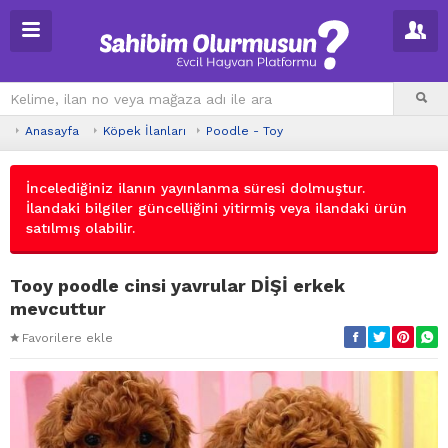
Anasayfa
Köpek İlanları
Poodle - Toy
İncelediğiniz ilanın yayınlanma süresi dolmuştur.
İlandaki bilgiler güncelliğini yitirmiş veya ilandaki ürün
satılmış olabilir.
Tooy poodle cinsi yavrular DİŞİ erkek
mevcuttur
Favorilere ekle