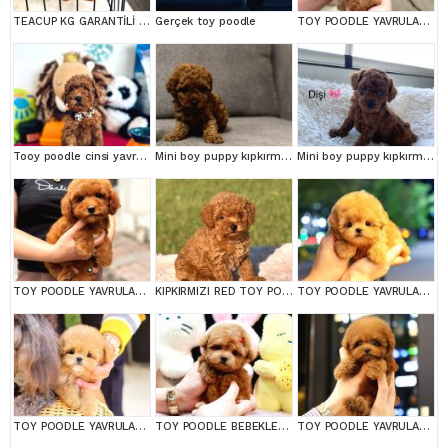
TEACUP KG GARANTİLİ YAVRULAR
Gerçek toy poodle
TOY POODLE YAVRULARIM
Tooy poodle cinsi yavrular DİŞİ erkek mevcuttur
Mini boy puppy kıpkırmızı ev üretimi TOOY POODLE
Mini boy puppy kıpkırmızı ev üretimi TOOY POODLE
TOY POODLE YAVRULARIM
KIPKIRMIZI RED TOY POODLE SEVİMLİ YAVRULAR
TOY POODLE YAVRULARIM
TOY POODLE YAVRULARIM
TOY POODLE BEBEKLERİM
TOY POODLE YAVRULARIM