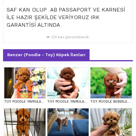
SAF KAN OLUP AB PASSAPORT VE KARNESİ
İLE HAZIR ŞEKİLDE VERİYORUZ IRK
GARANTİSİ ALTINDA
231 kez görüntülendi.
Benzer (Poodle - Toy) Köpek İlanları
TOY POODLE YAVRULARIM
TOY POODLE YAVRULARIM
TOY POODLE BEBEKLERİM