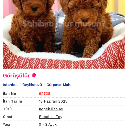
Görüşülür
İstanbul
Beylikdüzü
Gürpınar Mah.
İlan No
62738
İlan Tarihi
13 Haziran 2025
Türü
Köpek İlanları
Cinsi
Poodle - Toy
Yaşı
0 - 3 Aylık