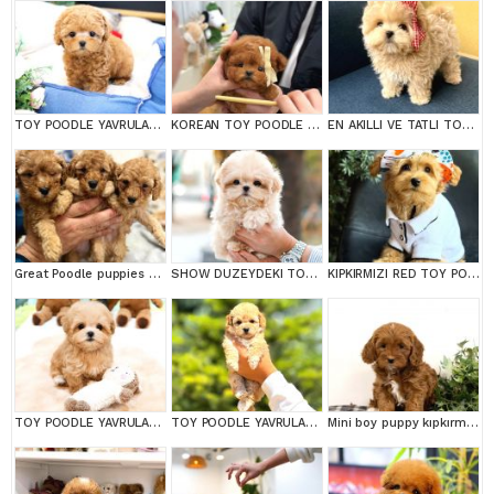
TOY POODLE YAVRULARIM
KOREAN TOY POODLE YAVRULARIM
EN AKILLI VE TATLI TOY POODLE BEBEKLERIMIZ
Great Poodle puppies are waiting for you!
SHOW DUZEYDEKI TOY POODLE BEBEKLERIM
KIPKIRMIZI RED TOY POODLE SEVİMLİ YAVRULAR
TOY POODLE YAVRULARIM
TOY POODLE YAVRULARIM
Mini boy puppy kıpkırmızı ev üretimi TOOY POODLE