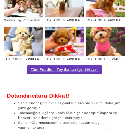
Minnos Toy Poodle Bebeklerimiz
TOY POODLE YAVRULARIM
TOY POODLE YAVRULARIM
TOY POODLE YAVRULARIM
TOY POODLE YAVRULARIM
TOY POODLE SEVİMLİ YAVRULAR EV ÜRETİMİ
Tüm Poodle - Toy ilanları İçin tıklayın.
Dolandırıcılara Dikkat!
Sahipleneceğiniz evcil hayvanların sahipleri ile mutlaka yüz
yüze görüşün!
Tanımadığınız kişilere kesinlikle hiçbir sebeple kapora ve
benzeri bir ödeme gerçekleştirmeyin.
SahibimOlurmusun.com sitesi asla hayvan satışı
yapmamaktadır.