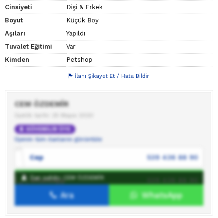
Cinsiyeti
Dişi & Erkek
Boyut
Küçük Boy
Aşıları
Yapıldı
Tuvalet Eğitimi
Var
Kimden
Petshop
İlanı Şikayet Et / Hata Bildir
CEM ÖZDEMİR
Üyelik tarihi: 25 Mayıs 2020
GÜVENİLİR ÜYE
Üyenin tüm ilanlarını görüntüle
Cep
539 436 88 90
İlan sahibi: CEM ÖZDEMİR
WhatsApp
539 436 88 90
Ara
WhatsApp
İlan sahibine mesaj gönder