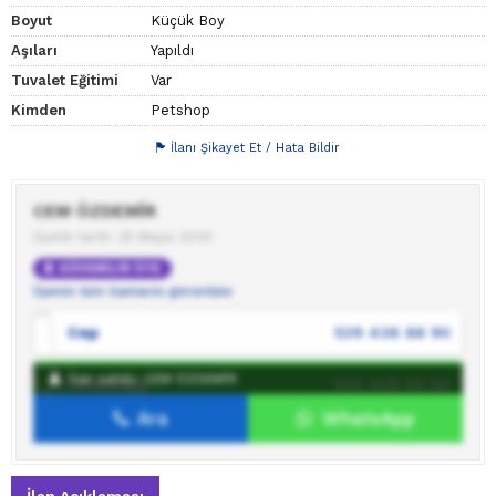
Boyut
Küçük Boy
Aşıları
Yapıldı
Tuvalet Eğitimi
Var
Kimden
Petshop
İlanı Şikayet Et / Hata Bildir
CEM ÖZDEMİR
Üyelik tarihi: 25 Mayıs 2020
GÜVENİLİR ÜYE
Üyenin tüm ilanlarını görüntüle
Cep
539 436 88 90
İlan sahibi: CEM ÖZDEMİR
WhatsApp
539 436 88 90
Ara
WhatsApp
İlan sahibine mesaj gönder