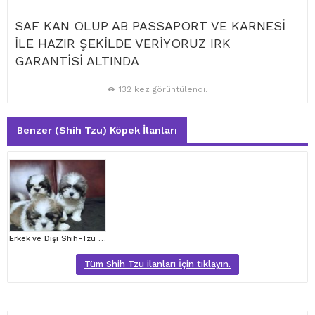
SAF KAN OLUP AB PASSAPORT VE KARNESİ
İLE HAZIR ŞEKİLDE VERİYORUZ IRK
GARANTİSİ ALTINDA
132 kez görüntülendi.
Benzer (Shih Tzu) Köpek İlanları
Erkek ve Dişi Shih-Tzu Yavruları Mevcut
Tüm Shih Tzu ilanları İçin tıklayın.