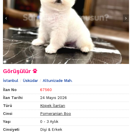
Görüşülür
İstanbul
Üsküdar
Altunizade Mah.
İlan No
67560
İlan Tarihi
24 Mayıs 2026
Türü
Köpek İlanları
Cinsi
Pomeranian Boo
Yaşı
0 - 3 Aylık
Cinsiyeti
Dişi & Erkek