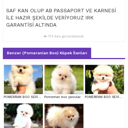
SAF KAN OLUP AB PASSAPORT VE KARNESİ
İLE HAZIR ŞEKİLDE VERİYORUZ IRK
GARANTİSİ ALTINDA
173 kez görüntülendi.
Benzer (Pomeranian Boo) Köpek İlanları
POMERRİAN BOO SEVİMLİ YAVRULAR
Pomerrian boo yavrular
POMERRİAN BOO SEVİMLİ YAVRULAR