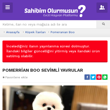
Anasayfa
Köpek İlanları
Pomeranian Boo
İncelediğiniz ilanın yayınlanma süresi dolmuştur.
İlandaki bilgiler güncelliğini yitirmiş veya ilandaki ürün
satılmış olabilir.
POMERRİAN BOO SEVİMLİ YAVRULAR
Favorilere ekle