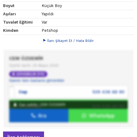
Boyut
Küçük Boy
Aşıları
Yapıldı
Tuvalet Eğitimi
Var
Kimden
Petshop
İlanı Şikayet Et / Hata Bildir
CEM ÖZDEMİR
Üyelik tarihi: 25 Mayıs 2020
GÜVENİLİR ÜYE
Üyenin tüm ilanlarını görüntüle
Cep
539 436 88 90
İlan sahibi: CEM ÖZDEMİR
WhatsApp
539 436 88 90
Ara
WhatsApp
İlan sahibine mesaj gönder