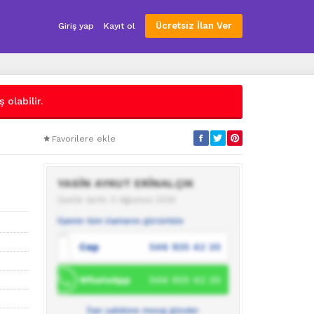
Ücretsiz İlan Ver
Giriş yap
Kayıt ol
 olabilir.
Favorilere ekle
YASİN AYKUT ERİNALÇIK
Üyelik tarihi: 5 Ağustos 2025
Üyenin tüm ilanlarını görüntüle
Cep
546 925 42 20
WhatsApp
546 925 42 20
İlan sahibine mesaj gönder