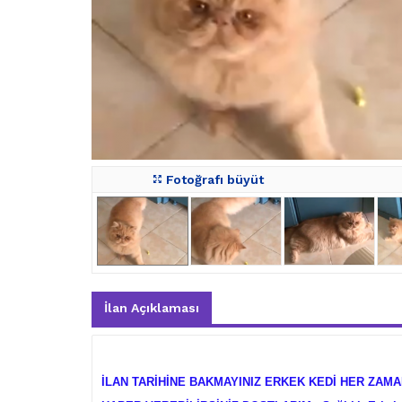
Fotoğrafı büyüt
İlan Açıklaması
İLAN TARİHİNE BAKMAYINIZ ERKEK KEDİ HER ZAMAN