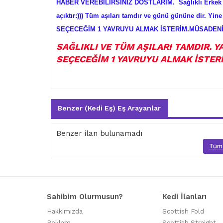
HABER VEREBİLİRSİNİZ DOSTLARIM. Sağlıklı Erkek sa
açıktır:))) Tüm aşıları tamdır ve günü gününe dir. Yin
SEÇECEĞİM 1 YAVRUYU ALMAK İSTERİM.MÜSADENİZ
SAĞLIKLI VE TÜM AŞILARI TAMDIR. 
SEÇECEĞİM 1 YAVRUYU ALMAK İSTER
Benzer (Kedi Eş) Eş Arayanlar
Benzer ilan bulunamadı
Tüm 
Sahibim Olurmusun?
Kedi İlanları
Hakkımızda
Scottish Fold
Reklam
Scottish Straight