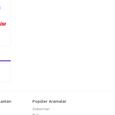
İ
NİM
lanları
Popüler Aramalar
Doberman
Pug