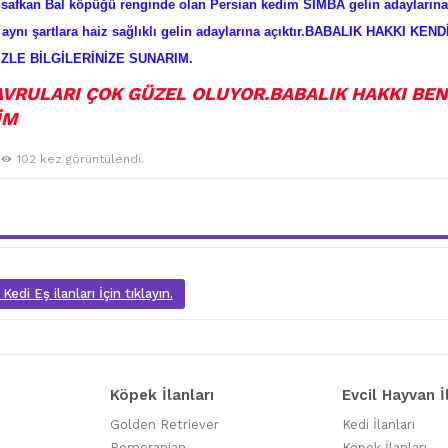
fkan Bal köpüğü renginde olan Persian kedim SİMBA gelin adaylarına
e aynı şartlara haiz sağlıklı gelin adaylarına açıktır.BABALIK HAKKI KEND
LE BİLGİLERİNİZE SUNARIM.
YAVRULARI ÇOK GÜZEL OLUYOR.BABALIK HAKKI BE
İM
102 kez görüntülendi.
Kedi Eş ilanları İçin tıklayın.
Köpek İlanları
Evcil Hayvan İ
Golden Retriever
Kedi İlanları
Pomeranian
Köpek İlanları