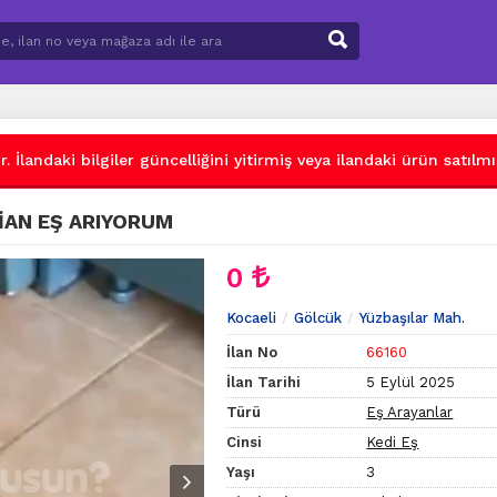
 İlandaki bilgiler güncelliğini yitirmiş veya ilandaki ürün satılmış
İAN EŞ ARIYORUM
0
Kocaeli
Gölcük
Yüzbaşılar Mah.
İlan No
66160
İlan Tarihi
5 Eylül 2025
Türü
Eş Arayanlar
Cinsi
Kedi Eş
Yaşı
3