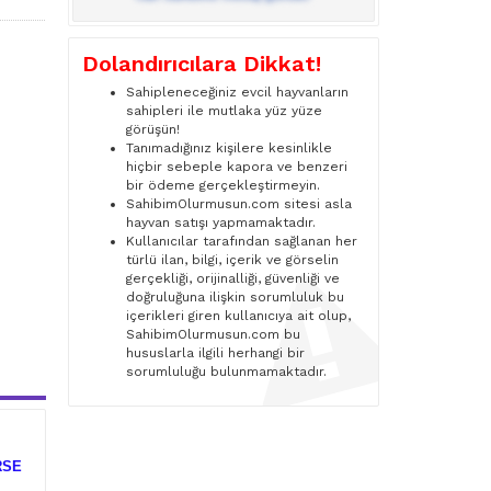
Dolandırıcılara Dikkat!
Sahipleneceğiniz evcil hayvanların
sahipleri ile mutlaka yüz yüze
görüşün!
Tanımadığınız kişilere kesinlikle
hiçbir sebeple kapora ve benzeri
bir ödeme gerçekleştirmeyin.
SahibimOlurmusun.com sitesi asla
hayvan satışı yapmamaktadır.
Kullanıcılar tarafından sağlanan her
türlü ilan, bilgi, içerik ve görselin
gerçekliği, orijinalliği, güvenliği ve
doğruluğuna ilişkin sorumluluk bu
içerikleri giren kullanıcıya ait olup,
SahibimOlurmusun.com bu
hususlarla ilgili herhangi bir
sorumluluğu bulunmamaktadır.
RSE