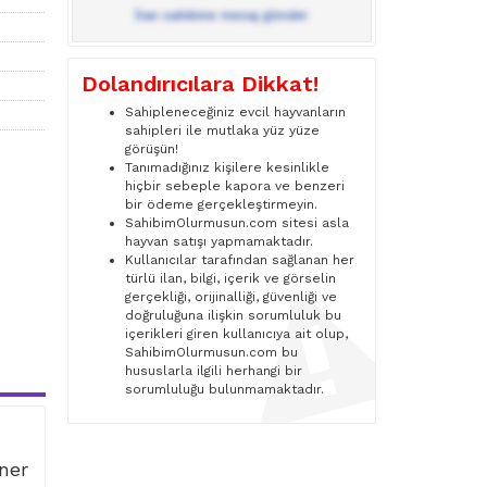
İlan sahibine mesaj gönder
Dolandırıcılara Dikkat!
Sahipleneceğiniz evcil hayvanların
sahipleri ile mutlaka yüz yüze
görüşün!
Tanımadığınız kişilere kesinlikle
hiçbir sebeple kapora ve benzeri
bir ödeme gerçekleştirmeyin.
SahibimOlurmusun.com sitesi asla
hayvan satışı yapmamaktadır.
Kullanıcılar tarafından sağlanan her
türlü ilan, bilgi, içerik ve görselin
gerçekliği, orijinalliği, güvenliği ve
doğruluğuna ilişkin sorumluluk bu
içerikleri giren kullanıcıya ait olup,
SahibimOlurmusun.com bu
hususlarla ilgili herhangi bir
sorumluluğu bulunmamaktadır.
iner