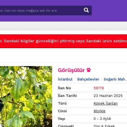
 İlandaki bilgiler güncelliğini yitirmiş veya ilandaki ürün satılmış
Görüşülür
İstanbul
Bahçelievler
Soğanlı Mah.
İlan No
59176
İlan Tarihi
23 Haziran 2025
Türü
Köpek İlanları
Cinsi
Morkie
Yaşı
0 - 3 Aylık
Cinsiyeti
Dişi & Erkek