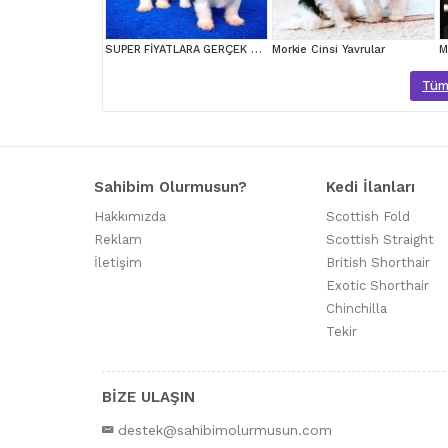
SUPER FİYATLARA GERÇEK MORKİE YAVRULAR
Morkie Cinsi Yavrular
M
Tüm 
Sahibim Olurmusun?
Kedi İlanları
Hakkımızda
Scottish Fold
Reklam
Scottish Straight
İletişim
British Shorthair
Exotic Shorthair
Chinchilla
Tekir
BİZE ULAŞIN
destek@sahibimolurmusun.com