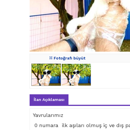
Fotoğrafı büyüt
İlan Açıklaması
Yavrularımız
0 numara ilk aşıları olmuş iç ve dış par