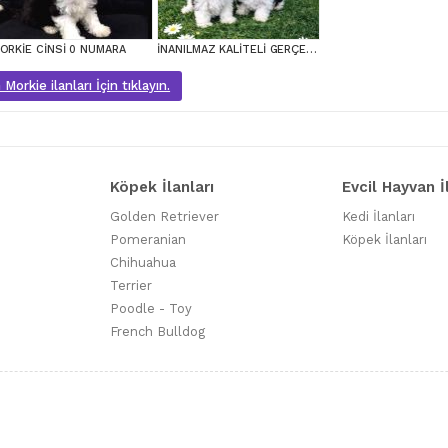
ORKİE CİNSİ 0 NUMARA
İNANILMAZ KALİTELİ GERÇEK MORKİE YAVRULAR
Morkie ilanları İçin tıklayın.
Köpek İlanları
Evcil Hayvan İ
Golden Retriever
Kedi İlanları
Pomeranian
Köpek İlanları
Chihuahua
Terrier
Poodle - Toy
French Bulldog