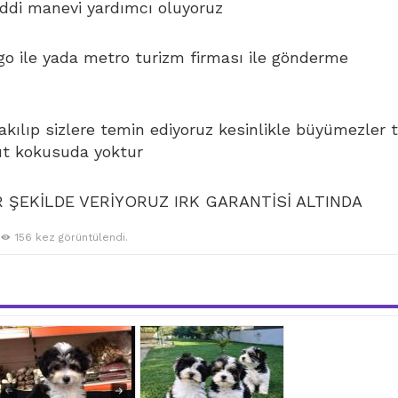
di manevi yardımcı oluyoruz
go ile yada metro turizm firması ile gönderme
bakılıp sizlere temin ediyoruz kesinlikle büyümezler 
ut kokusuda yoktur
R ŞEKİLDE VERİYORUZ IRK GARANTİSİ ALTINDA
156 kez görüntülendi.