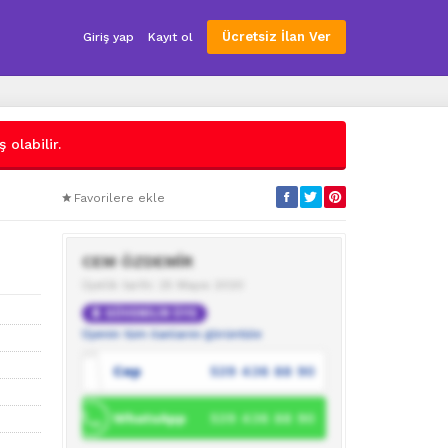
Ücretsiz İlan Ver
Giriş yap
Kayıt ol
 olabilir.
Favorilere ekle
CEM ÖZDEMİR
Üyelik tarihi: 25 Mayıs 2020
GÜVENİLİR ÜYE
Üyenin tüm ilanlarını görüntüle
Cep
539 436 88 90
WhatsApp
539 436 88 90